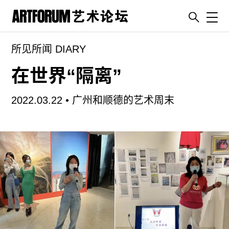
Toggl
所见所闻 DIARY
artguide
新闻
在世界“隔离”
展评
2022.03.22 •
广州和顺德的艺术周末
杂志
专栏
视频
ENGLISH
ART & EDUCATION
广告
订阅