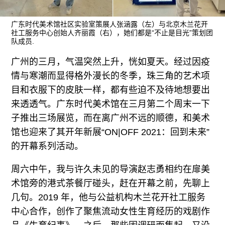
往期内容
广东时代美术馆社区实验室策展人张涵露（左）与北京木兰花开
社工服务中心创始人齐丽霞（右），她们都是“不止是目光”策划团
队成员.
联系我们
广州的三月，气温突然上升，恍如夏天。经过因疫
关注我们
情与寒潮而显得格外漫长的冬季，珠三角的艺术项
目和衣服下的皮肤一样，都有些迫不及待地想要出
来透透气。广东时代美术馆在三月第二个周末一下
子推出三场展览，而在离广州不远的顺德，和美术
馆也迎来了其开年新展“ON|OFF 2021：回到未来”
的开幕系列活动。
周六中午，我与许久未见的导演赵志勇相约在扉美
术馆旁的港式茶餐厅碰头，赶在开幕之前，先聊上
几句。2019 年，他与公益机构木兰花开社工服务
中心合作，创作了聚焦流动女性生育经历的戏剧作