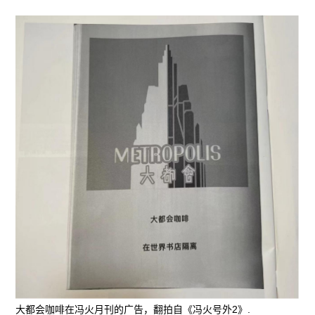
大都会咖啡在冯火月刊的广告，翻拍自《冯火号外2》.