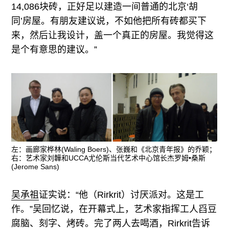
14,086块砖，正好足以建造一间普通的北京‘胡
同’房屋。有朋友建议说，不如他把所有砖都买下
来，然后让我设计，盖一个真正的房屋。我觉得这
是个有意思的建议。”
左：画廊家桦林(Waling Boers)、张巍和《北京青年报》的乔颖；
右：艺术家刘韡和UCCA尤伦斯当代艺术中心馆长杰罗姆•桑斯
(Jerome Sans)
吴承祖
证实说：“他（Rirkrit）讨厌派对。这是工
作。”吴回忆说，在开幕式上，艺术家指挥工人舀豆
腐脑、刻字、烤砖。完了两人去喝酒，Rirkrit告诉