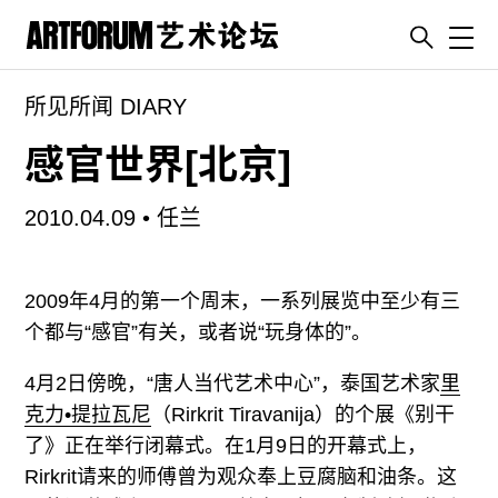
Toggl
所见所闻 DIARY
artguide
新闻
感官世界[北京]
展评
2010.04.09 •
任兰
杂志
专栏
2009年4月的第一个周末，一系列展览中至少有三
视频
个都与“感官”有关，或者说“玩身体的”。
ENGLISH
ART & EDUCATION
4月2日傍晚，“唐人当代艺术中心”，泰国艺术家
里
克力•提拉瓦尼
（Rirkrit Tiravanija）的个展《别干
广告
了》正在举行闭幕式。在1月9日的开幕式上，
订阅
Rirkrit请来的师傅曾为观众奉上豆腐脑和油条。这