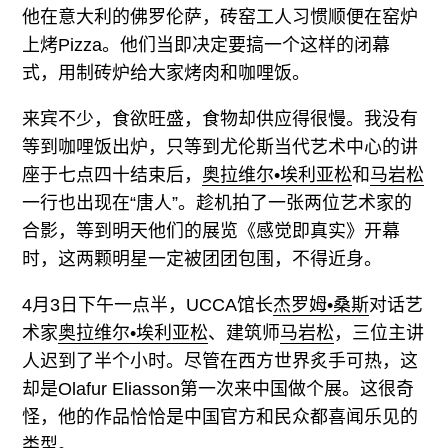
他在意大利的佛罗伦萨，砖窑工人习惯顺便在窑炉
上烤Pizza。他们当即决定要搞一个这样的闭幕
式，用制砖炉给大家烤肉和咖哩饭。
来宾不少，食欲旺盛，食物却供应得很慢。我没有
等到咖哩饭出炉，只等到尤伦斯当代艺术中心的讲
座于七点四十结束后，
奥拉维尔•埃利亚松
和
马岩松
一行也出现在“唐人”。趁机拍了一张两位艺术家的
合影，等到明天他们的展览《感觉即真实》开幕
时，这两颗明星一定被团团包围，不得近身。
4月3日下午一点半，UCCA馆长
杰罗姆•桑斯
对话艺
术家
奥拉维尔•埃利亚松
、建筑师
马岩松
，三位主讲
人迟到了半个小时。尽管在西方世界炙手可热，这
却是Olafur Eliasson第一次来中国做个展。这很奇
怪，他的作品恰恰是中国官方和民众都喜闻乐见的
类型。