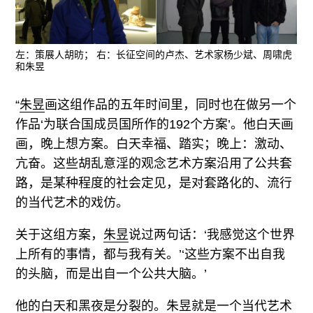
左：策展人胡昉； 右：长征空间的卢杰、艺术家杨少斌、周啸虎
和朱昱
“
朱昱
画这组作品的五年时间里，同时也在做另一个
作品‘为联合国成员国所作的192个方案’。他白天画
画，晚上想方案。白天幸福、踏实；晚上：激动、
亢奋。这些胡乱意淫的观念艺术方案沿用了公共套
路，是某种程度的社会定见，是对套路化的、流行
的当代艺术的戏仿。
关于这组方案，
朱昱
说过两句话：‘我感觉这个世界
上所有的事情，都与我有关。’‘这些方案不出自我
的头脑，而是出自一个公共大脑。’
他的白天和黑夜是分裂的。
朱昱
就是一个当代艺术