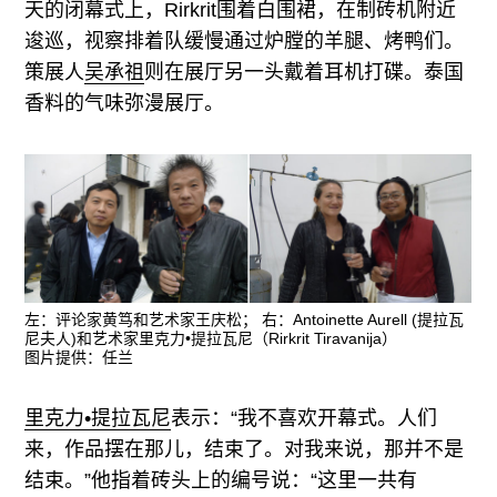
往期内容
天的闭幕式上，Rirkrit围着白围裙，在制砖机附近
逡巡，视察排着队缓慢通过炉膛的羊腿、烤鸭们。
策展人
吴承祖
则在展厅另一头戴着耳机打碟。泰国
香料的气味弥漫展厅。
联系我们
关注我们
左：评论家黄笃和艺术家王庆松； 右：Antoinette Aurell (提拉瓦
尼夫人)和艺术家里克力•提拉瓦尼（Rirkrit Tiravanija）
图片提供：任兰
里克力•提拉瓦尼
表示：“我不喜欢开幕式。人们
来，作品摆在那儿，结束了。对我来说，那并不是
结束。”他指着砖头上的编号说：“这里一共有