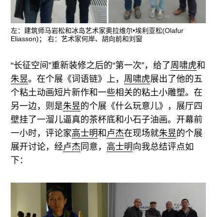
左：建筑师马岩松和冰岛艺术家奥拉维尔•埃利亚松(Olafur
Eliasson)； 右：艺术家何岸、胡向前和刘窗
“长征空间”重新装修之后的“第一次”，给了
周啸虎
和
朱昱
。在个展《词语链》上，
周啸虎
展出了他的五
个粘土动画短片新作和一些相关的粘土小雕塑。在
另一边，则是
朱昱
的个展《什么玩意儿》，展厅四
壁挂了一溜儿逼真的茶杯底和小石子油画。开幕前
一小时，评论家
高士明
和
卢杰
在现场就
朱昱
的个展
展开讨论，经
卢杰
同意，
高士明
向我总结评点如
下：