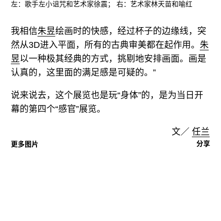
左：歌手左小诅咒和艺术家徐震； 右：艺术家林天苗和喻红
我相信
朱昱
绘画时的快感，经过杯子的边缘线，突
然从3D进入平面，所有的古典审美都在起作用。
朱
昱
以一种极其经典的方式，挑剔地安排画面。画是
认真的，这里面的满足感是可疑的。”
说来说去，这个展览也是玩“身体”的，是为当日开
幕的第四个“感官”展览。
文／
任兰
分享
更多图片