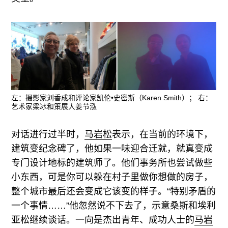
左：摄影家刘香成和评论家凯伦•史密斯（Karen Smith）； 右：
艺术家梁冰和策展人姜节泓
对话进行过半时，
马岩松
表示，在当前的环境下，
建筑变纪念碑了，他如果一味迎合迁就，就真变成
专门设计地标的建筑师了。他们事务所也尝试做些
小东西，可是你可以躲在村子里做你想做的房子，
整个城市最后还会变成它该变的样子。“特别矛盾的
一个事情……”他忽然说不下去了，示意桑斯和埃利
亚松继续谈话。一向是杰出青年、成功人士的
马岩