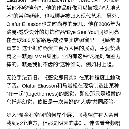
Eliasson普遍不持很高的评价。究其原因，大抵是
嫌他不够“当代”，他的作品好像可以被视为“大地艺
术”的某种延续，也就顺势被归入现代艺术。另外，
Olafur Eliasson也是时尚界的宠儿，他在2006年为
路易•威登设计的灯饰作品“Eye See You”同步闪亮
在全球360多家路易•威登专卖店橱窗里。《感觉即
真实》这个据称耗资三百万人民的展览，主要赞助
商之一就是LVMH集团。业内有这种“凡是时尚圈力
捧的，就是我们不齿的”这种倾向，例如村上隆。
无论手法新旧，《感觉即真实》在某种程度上触动
了我。Olafur Eliasson和
马岩松
在现场制造出某种
“在一起”(togetherness)的感觉，即使那只是短暂的
乌托邦幻觉，依旧是一次美好的“人类”共同经验。
步入“魔金石空间”的
何岸
个展，《我相信有人会带
我到那个地方，但那是明天的事》。伴随着音频嗡