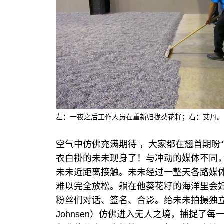
左：一夜之后工作人员在重新归拢葵花籽；右：艾丹。
空气中仿佛充满期待 ，大家都在翘首期盼
衣白褂的未未现身了！与冲动的媒体不同，
未未近距离接触。未未经过一整天各路媒
难以完全放松。躺在他葵花籽的海洋里会好
粉丝们对话、签名、合影。给未未拍摄独立纪
Johnsen）仿佛进入无人之境，捕捉了