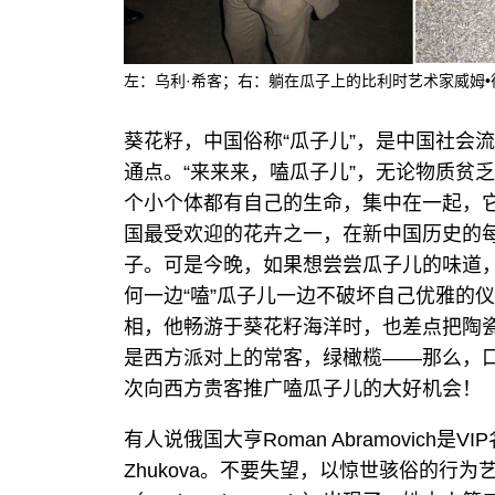
左：乌利·希客；右：躺在瓜子上的比利时艺术家威姆•德沃伊
葵花籽，中国俗称“瓜子儿”，是中国社会
通点。“来来来，嗑瓜子儿”，无论物质贫
个小个体都有自己的生命，集中在一起，
国最受欢迎的花卉之一，在新中国历史的
子。可是今晚，如果想尝尝瓜子儿的味道
何一边“嗑”瓜子儿一边不破坏自己优雅的
相，他畅游于葵花籽海洋时，也差点把陶
是西方派对上的常客，绿橄榄——那么，
次向西方贵客推广嗑瓜子儿的大好机会！
有人说俄国大亨Roman Abramovich
Zhukova。不要失望，以惊世骇俗的行