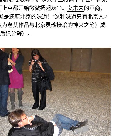
厅上空都开始微微扬起灰尘。
艾未未
的画商，
就是还原北京的味道！”这种味道只有北京人才
认为老艾作品与北京灵魂接壤的神来之笔）成
看后记分解）。