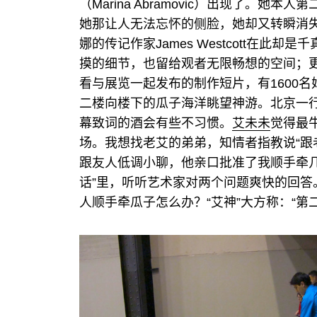
（Marina Abramovic）出现了。
她那让人无法忘怀的侧脸，她却又转瞬消
娜的传记作家James Westcott在此
摸的细节，也留给观者无限畅想的空间；
看与展览一起发布的制作短片，有1600名
二楼向楼下的瓜子海洋眺望神游。北京一
幕致词的酒会有些不习惯。
艾未未
觉得最
场。我想找老艾的弟弟，知情者指教说“跟
跟友人低调小聊，他亲口批准了我顺手牵几
话”里，听听艺术家对两个问题爽快的回答
人顺手牵瓜子怎么办？“艾神”大方称：“第