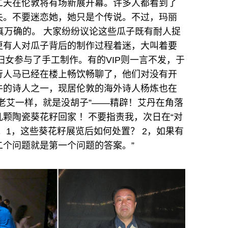
她本人第二天在伦敦将有场新展开幕。许多人都看到了
失。不要迷恋她，她只是个传说。不过，玛丽
却是千真万确的。 大家纷纷议论这些瓜子既有耐人捉
更有人对瓜子背后的制作过程着迷，大叫着要
妇女参与了手工制作。有的VIP则一言不发，于
行人马已经在楼上畅饮畅聊了，他们对没有开
牛的诗人之一，现居伦敦的海外诗人杨炼也在
老艾一样，就是没胡子”——精辟！艾丹在角落
颗陶瓷葵花籽回家 ！不要指责我，次日在“对
。1，这些葵花籽展览后如何处置？ 2，如果有
二个问题就是第一个问题的答案。”