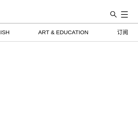
Toggle
ISH
ART & EDUCATION
订阅
artguide
新闻
展评
杂志
专栏
视频
ENGLISH
ART & EDUCATION
广告
订阅
往期内容