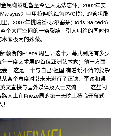
高的金属蜘蛛雕塑至今让人无法忘怀。2002年
安
装置《Marsyas》中用拉伸的红色PVC模制的管状雕
。2007年
桃瑞丝·沙尔塞朵
(Doris Salcedo)
了贯穿整个大厅空间的一条裂缝，引人叫绝的同时也
艺术家极大的殊荣。
会”领衔的Frieze 周里，这个开幕式到底有多少
每年一度艺术展的首位亚洲艺术家；他一方面
 – 这是一个与自己“祖国”有着说不清的复杂
里从各个角度对
艾未未
进行了正读、歪读和误
英文直接与国外媒体及人士交流 …… 这些闪
人士在Frieze周的第一天晚上莅临开幕式。
人！