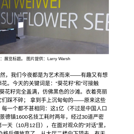
标题。 图片提供：Larry Warsh
当然，我们今夜都是为艺术而来——有趣又有想
花。今天的关键词是：“葵花籽”和“可接触
地的葵花籽完全盖满，仿佛黑色的沙滩。衣着亮丽
们踩不碎； 拿到手上沉甸甸的——原来这些
，每一个都不甚相同：这1亿（不过是中国人口
由景德镇1600名技工耗时两年，经过30道严密
天（10月12日），在面对观众的“对话”里，
不及格后便放弃了。从大厅二楼向下望去，有无