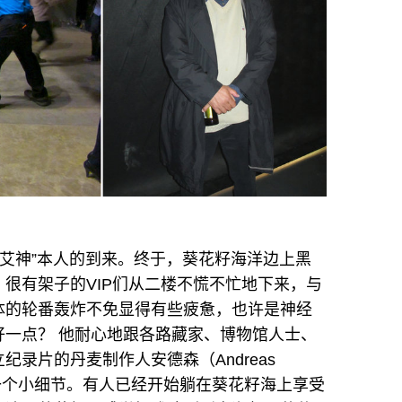
“艾神”本人的到来。终于，葵花籽海洋边上黑
很有架子的VIP们从二楼不慌不忙地下来，与
体的轮番轰炸不免显得有些疲惫，也许是神经
一点？ 他耐心地跟各路藏家、博物馆人士、
录片的丹麦制作人安德森（Andreas
每一个小细节。有人已经开始躺在葵花籽海上享受