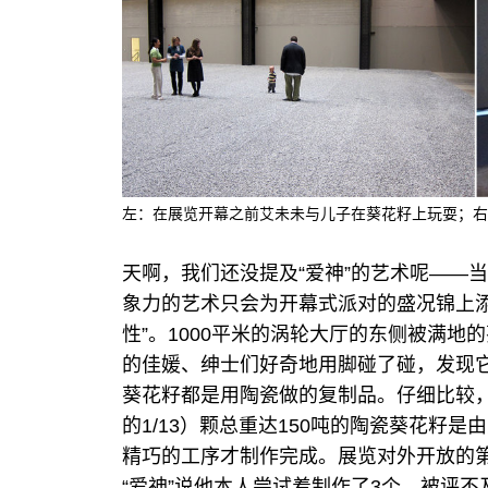
左：在展览开幕之前艾未未与儿子在葵花籽上玩耍；右：展览
天啊，我们还没提及“爱神”的艺术呢——
象力的艺术只会为开幕式派对的盛况锦上添
性”。1000平米的涡轮大厅的东侧被满
的佳媛、绅士们好奇地用脚碰了碰，发现它
葵花籽都是用陶瓷做的复制品。仔细比较
的1/13）颗总重达150吨的陶瓷葵花籽是
精巧的工序才制作完成。展览对外开放的第一
“爱神”说他本人尝试着制作了3个，被评