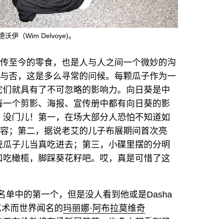
（Wim Delvoye)。
流传至今的零食，也是人与人之间一个微妙的沟
乏与否，这是多么寻常的问候。每颗瓜子作为一
它们就具有了不可忽略的影响力。向日葵是中
每一个剪影、海报、宣传册中都有向日葵的影
，没门儿！第一，在场大部分人恐怕不知道如
仪容；第二，据说老艾的儿子布展期间首次亮
瓷瓜子儿当真吃进去；第三，小碟里摆的分明
口吃橄榄，脚踩葵花籽吧。哎，真是可惜了这
是VIP名单中的第一个，但是没人看到他或是Dasha
为艺术而世界闻名的
玛丽娜·阿布拉莫维奇