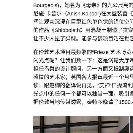
Bourgeois)，她名为《母亲》的九公尺
尼施·卡普尔
（Anish Kapoor)在大型
塑让观众沉浸在巨型红色单色觉的错位空间里
的作品《Shibboleth》用混凝土制造
让不少人扭了脚踝。能参与该项目乃在世
在伦敦艺术项目最频繁的“Frieze 艺术博览
闪光点呢？让我们数一下：这是涡轮大厅
担任鸟巢的设计顾问，另一方面又抵制奥运会
感情的艺术家；英国各大报章最近一个月
读；跟蹩脚的翻译说再见，“艾神”口操流利
光点中的任何一个都可以独当一面，吸引各路
据伦敦当地传媒透露，泰特今晚请了1500