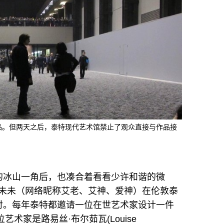
作品。但两天之后，泰特现代艺术馆禁止了观众直接与作品接
的冰山一角后，也凑合着看看少许和谐的微
未未
（网络昵称艾老、艾神、爱神）在伦敦泰
对。每年泰特都邀请一位在世艺术家设计一件
位艺术家是
路易丝·布尔茹瓦
(Louise