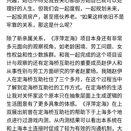
兴趣，她也不待见我去关心那部分她自己就可以处
理好的人生。但我们会一起度假，一起规划未来，
一起投资房产，甚至搭伙养老。”如果这样依旧不是
牢靠的关系，那这是什么呢？
除了新亲属关系，《浮萍定海》项目本身还有非常
多元面向的观察视角，如老龄困境、劳工问题、女
性权益和性少数族群。和我一起完成的这个项目设
计与观察的还有定海桥互助社的重要成员赵伊人和
从事性别与劳工方面研究的学者赵蒙旸。我随赵伊
人在定海桥互助社住了三个多月，在这个过程当中
了解到定海桥互助社的工作方式。在定海桥的生活
让我对关怀家这个原本只在抽象层面上生成逻辑的
生活图景有了更多具象的体感。《浮萍定海》在上
双展出前曾在定海桥互助社的帮助下于上海多个地
点进行过游戏内测，从内测结果可以看出本系统在
和上海本土连接时促成了较为有效的沟通机制，大