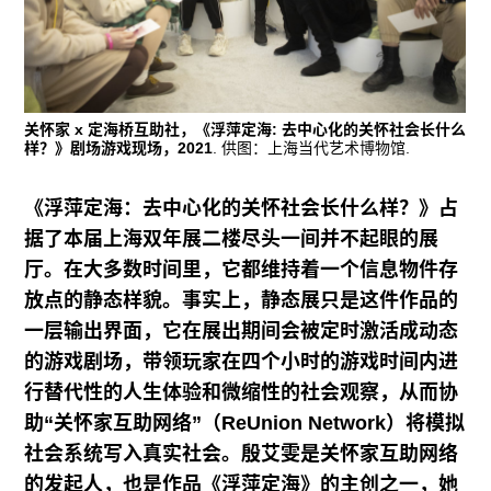
往期内容
联系我们
关怀家 x 定海桥互助社，《浮萍定海: 去中心化的关怀社会长什么
样？》剧场游戏现场，2021
. 供图：上海当代艺术博物馆.
关注我们
《浮萍定海：去中心化的关怀社会长什么样？》占
据了本届上海双年展二楼尽头一间并不起眼的展
厅。在大多数时间里，它都维持着一个信息物件存
放点的静态样貌。事实上，静态展只是这件作品的
一层输出界面，它在展出期间会被定时激活成动态
的游戏剧场，带领玩家在四个小时的游戏时间内进
行替代性的人生体验和微缩性的社会观察，从而协
助“关怀家互助网络”（ReUnion Network）将模拟
社会系统写入真实社会。殷艾雯是关怀家互助网络
的发起人，也是作品《浮萍定海》的主创之一，她