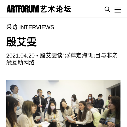
Toggl
采访 INTERVIEWS
artguide
新闻
殷艾雯
展评
2021.04.20 •
殷艾雯谈“浮萍定海”项目与非亲
杂志
缘互助网络
专栏
视频
ENGLISH
ART & EDUCATION
广告
订阅