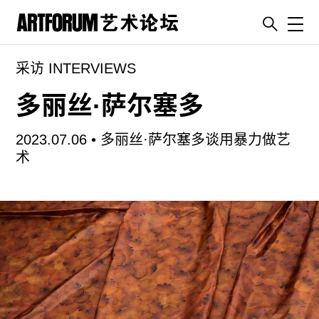
Toggl
采访 INTERVIEWS
artguide
新闻
多丽丝·萨尔塞多
展评
2023.07.06 •
多丽丝·萨尔塞多谈用暴力做艺
杂志
术
专栏
视频
ENGLISH
ART & EDUCATION
广告
订阅