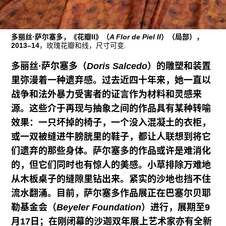
往期内容
多丽丝·萨尔塞多，《花瓣II》（
A Flor de Piel II
）（局部），
2013–14
，玫瑰花瓣和线，尺寸可变.
联系我们
多丽丝·萨尔塞多（
Doris Salcedo
）的雕塑和装置
关注我们
里弥漫着一种遗弃感。过去近四十年来，她一直以
战争和法外暴力受害者的证言作为材料和灵感来
源。这些介于再现与抽象之间的作品具有某种转喻
效果：一只坏掉的椅子，一个没入混凝土的衣柜，
或一双被缝进牛膀胱里的鞋子，都让人联想到将它
们遗弃的那些身体。萨尔塞多的作品或许是难消化
的，但它们同时也有惊人的美感。小草排除万难地
从木板桌子的缝隙里钻出来。紧实的沙地也挡不住
流水翻涌。目前，萨尔塞多作品展正在巴塞尔贝耶
勒基金会（
Beyeler Foundation
）进行，展期至9
月17日；在刚闭幕的沙迦双年展上艺术家亦有全新