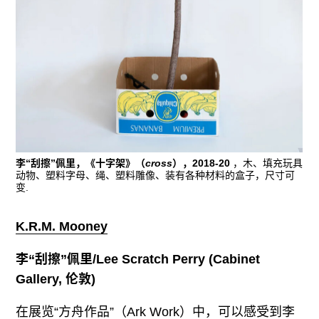
李“刮擦”佩里，《十字架》（
cross
），2018-20
，木、填充玩具
动物、塑料字母、绳、塑料雕像、装有各种材料的盒子，尺寸可
变.
K.R.M. Mooney
李
“
刮擦
”
佩里
/Lee Scratch Perry (Cabinet
Gallery,
伦敦
)
在展览“方舟作品”（Ark Work）中，可以感受到李