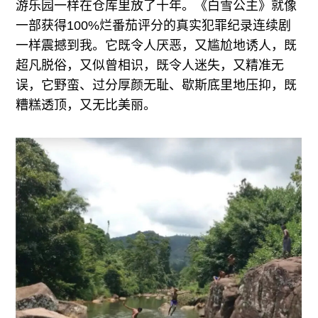
游乐园一样在仓库里放了十年。《白雪公主》就像
一部获得100%烂番茄评分的真实犯罪纪录连续剧
一样震撼到我。它既令人厌恶，又尴尬地诱人，既
超凡脱俗，又似曾相识，既令人迷失，又精准无
误，它野蛮、过分厚颜无耻、歇斯底里地压抑，既
糟糕透顶，又无比美丽。