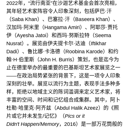
2022年，“流行南亚”在沙迦艺术基金会首次亮相，
其年轻艺术家阵容令人印象深刻，包括萨巴·汗
（Saba Khan）、巴塞拉·汗（Baseera Khan）、
汉加玛·阿米里（Hangama Amiri）、阿耶莎·贾托
伊（Ayesha Jatoi）和西玛·努斯拉特（Seema
Nusrat）。展览由伊夫提卡尔·达迪（Iftikhar
Dadi）、鲁比娜·卡洛德（Roobina Karode）和约
翰·H·伯里斯（John H. Burris）策划，也是迄今为
止在德里举办的最重要的巴基斯坦艺术家展览之一
——在政治局势紧张的背景下，这是一项令人印象
深刻的壮举。展览以流行为主题，表现手法多种多
样，拒绝以地域主义的陈词滥调来定义艺术家，将
丰富的空间、时间和记忆组合成集群。其中，阿卜
杜勒·哈里克·阿齐兹（Abdul Halik Azeez）的《照
片或它并未发生/记忆》（
Pics or it
Didn't
Happen/Memory
，2016）是一部万花筒般的