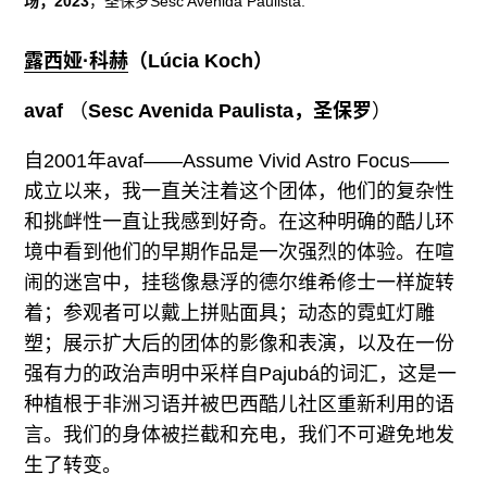
场，2023
，圣保罗Sesc Avenida Paulista.
露西娅·科赫
（
Lúcia Koch
）
avaf
（
Sesc Avenida Paulista
，圣保罗
）
自2001年avaf——Assume Vivid Astro Focus——
成立以来，我一直关注着这个团体，他们的复杂性
和挑衅性一直让我感到好奇。在这种明确的酷儿环
境中看到他们的早期作品是一次强烈的体验。在喧
闹的迷宫中，挂毯像悬浮的德尔维希修士一样旋转
着；参观者可以戴上拼贴面具；动态的霓虹灯雕
塑；展示扩大后的团体的影像和表演，以及在一份
强有力的政治声明中采样自Pajubá的词汇，这是一
种植根于非洲习语并被巴西酷儿社区重新利用的语
言。我们的身体被拦截和充电，我们不可避免地发
生了转变。