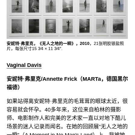
安妮特·弗里克，《无人之地的一瞬》，2010
，21张明胶银盐照
片，每张尺寸15 3⁄4 × 11 3⁄4″.
Vaginal Davis
安妮特·弗里克
/
Annette Frick
（
MARTa，德国黑尔
福德）
如果站得离安妮特·弗里克的毛茸茸的眼球太近，很
容易就会怀孕。40多年来，这位来自柏林的摄影
师、电影制作人和完美的艺术家一直以对地下酷儿
场景的迷人记录而闻名。在她的回顾展“无人之地的