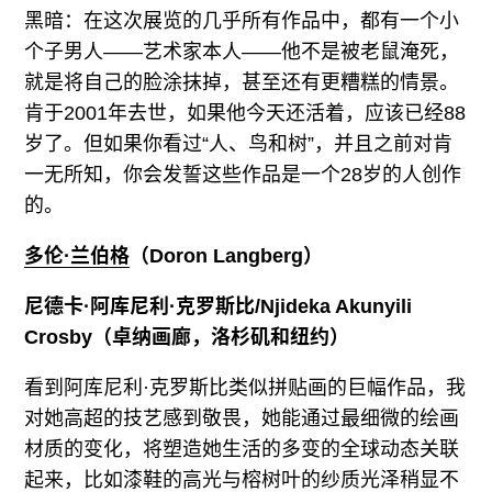
黑暗：在这次展览的几乎所有作品中，都有一个小
个子男人——艺术家本人——他不是被老鼠淹死，
就是将自己的脸涂抹掉，甚至还有更糟糕的情景。
肯于2001年去世，如果他今天还活着，应该已经88
岁了。但如果你看过“人、鸟和树”，并且之前对肯
一无所知，你会发誓这些作品是一个28岁的人创作
的。
多伦·兰伯格
（Doron Langberg）
尼德卡·阿库尼利·克罗斯比
/Njideka Akunyili
Crosby（卓纳画廊，洛杉矶和纽约）
看到阿库尼利·克罗斯比类似拼贴画的巨幅作品，我
对她高超的技艺感到敬畏，她能通过最细微的绘画
材质的变化，将塑造她生活的多变的全球动态关联
起来，比如漆鞋的高光与榕树叶的纱质光泽稍显不