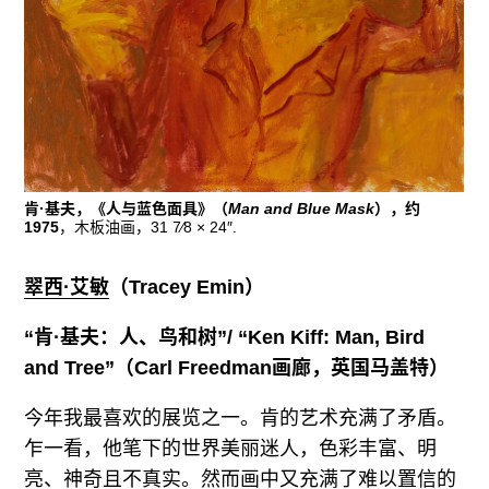
肯·基夫，《人与蓝色面具》（
Man and Blue Mask
），约
1975
，木板油画，31 7⁄8 × 24″.
翠西·艾敏
（
Tracey Emin
）
“
肯
·基夫：人、鸟和树”/ “Ken Kiff: Man, Bird
and Tree”（Carl Freedman画廊，英国马盖特）
今年我最喜欢的展览之一。肯的艺术充满了矛盾。
乍一看，他笔下的世界美丽迷人，色彩丰富、明
亮、神奇且不真实。然而画中又充满了难以置信的