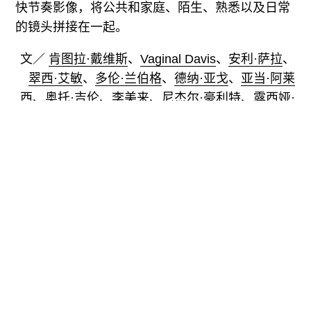
快节奏影像，将公共和家庭、陌生、熟悉以及日常
的镜头拼接在一起。
文／
肯图拉·戴维斯
、
Vaginal Davis
、
安利·萨拉
、
翠西·艾敏
、
多伦·兰伯格
、
德纳·亚戈
、
亚当·阿莱
西
、
奥托·吉伦
、
李美来
、
尼杰尔·豪利特
、
露西娅·
科赫
、
K.R.M. Mooney
、
苏拉·贝穆德斯-希尔弗
曼
、
尼克拉斯·塔利布
、
Party Office
译／ 冯优
分享