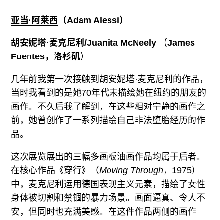
亚当·阿莱西
（
Adam Alessi）
胡安妮塔·麦克尼利
/Juanita McNeely （James
Fuentes，洛杉矶）
几年前我第一次接触到胡安妮塔·麦克尼利的作品，
当时我看到的是她70年代末描绘她在纽约的朋友的
画作。不久后我了解到，在这些相对宁静的画作之
前，她曾创作了一系列描绘自己非法堕胎经历的作
品。
这次展览展出的三幅多画板油画作品均属于后者。
在核心作品《穿行》（
Moving Through
，1975）
中，麦克尼利运用德国表现主义元素，描绘了女性
身体被切割和禁锢的暴力场景。画面逼真、令人不
安，但同时也充满美感。在这件作品两侧的画作