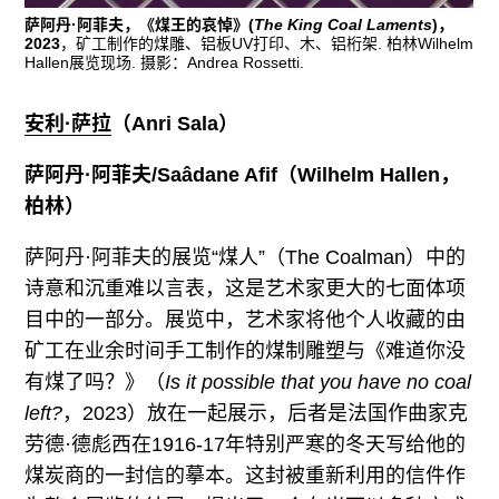
萨阿丹·阿菲夫，《煤王的哀悼》(
The King Coal Laments
)，
2023
，矿工制作的煤雕、铝板UV打印、木、铝桁架. 柏林Wilhelm
Hallen展览现场. 摄影：Andrea Rossetti.
安利·萨拉
（
Anri Sala）
萨阿丹·阿菲夫
/Saâdane Afif（Wilhelm Hallen，
柏林）
萨阿丹·阿菲夫的展览“煤人”（The Coalman）中的
诗意和沉重难以言表，这是艺术家更大的七面体项
目中的一部分。展览中，艺术家将他个人收藏的由
矿工在业余时间手工制作的煤制雕塑与《难道你没
有煤了吗？》（
Is it possible that you have no coal
left?
，2023）放在一起展示，后者是法国作曲家克
劳德·德彪西在1916-17年特别严寒的冬天写给他的
煤炭商的一封信的摹本。这封被重新利用的信件作