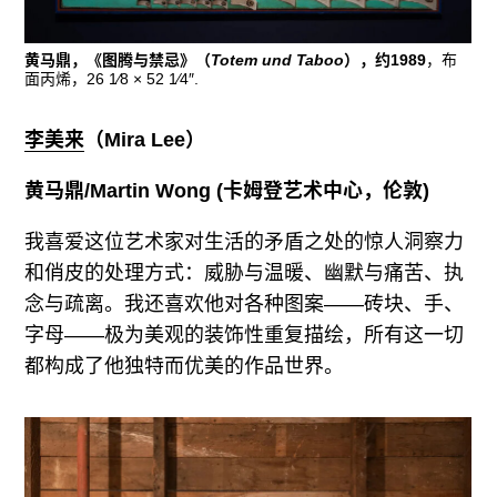
黄马鼎，《图腾与禁忌》（
Totem und Taboo
），约1989
，布
面丙烯，26 1⁄8 × 52 1⁄4″.
李美来
（
Mira Lee
）
黄马鼎
/Martin Wong (卡姆登艺术中心，伦敦)
我喜爱这位艺术家对生活的矛盾之处的惊人洞察力
和俏皮的处理方式：威胁与温暖、幽默与痛苦、执
念与疏离。我还喜欢他对各种图案——砖块、手、
字母——极为美观的装饰性重复描绘，所有这一切
都构成了他独特而优美的作品世界。