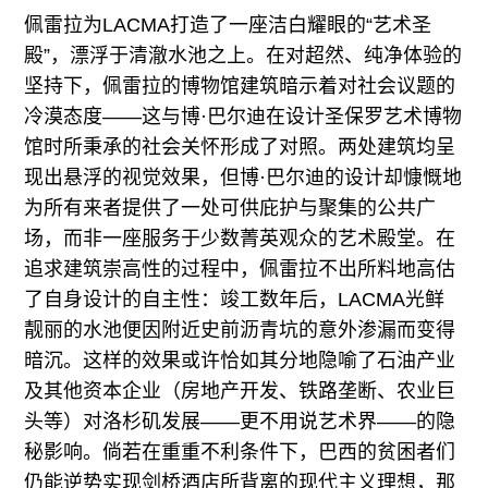
佩雷拉为LACMA打造了一座洁白耀眼的“艺术圣
殿”，漂浮于清澈水池之上。在对超然、纯净体验的
坚持下，佩雷拉的博物馆建筑暗示着对社会议题的
冷漠态度——这与博·巴尔迪在设计圣保罗艺术博物
馆时所秉承的社会关怀形成了对照。两处建筑均呈
现出悬浮的视觉效果，但博·巴尔迪的设计却慷慨地
为所有来者提供了一处可供庇护与聚集的公共广
场，而非一座服务于少数菁英观众的艺术殿堂。在
追求建筑崇高性的过程中，佩雷拉不出所料地高估
了自身设计的自主性：竣工数年后，LACMA光鲜
靓丽的水池便因附近史前沥青坑的意外渗漏而变得
暗沉。这样的效果或许恰如其分地隐喻了石油产业
及其他资本企业（房地产开发、铁路垄断、农业巨
头等）对洛杉矶发展——更不用说艺术界——的隐
秘影响。倘若在重重不利条件下，巴西的贫困者们
仍能逆势实现剑桥酒店所背离的现代主义理想，那