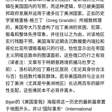
辑在美国国内的写照，而这种逻辑，早已被美国联
邦政府发展并运用于诸多拉丁美洲国家。正如历史
学家格雷格·格兰丁（Greg Grandin）所细致梳理
的，美国夸大乃至虚构了拉丁美洲的贫困、犯罪、
贩毒和整体失序现象，并往往以之为由，对该地区
实行残酷干预。美国海军近期击沉数艘委内瑞拉和
哥伦比亚所谓贩毒船只的行径，恰恰显示出在帝国
主义阴暗且致命的图谋面前，这些借口仍行之有效
（译者注：文章写于特朗普跨境抓捕马杜罗之
前）。洛杉矶的拉丁裔社区居民（无论其身份合法
与否）包括数代难民群体。若非美国政府与企业对
拉丁美洲（尤其是中美洲地区）长达两百年的破坏
性支配，这些难民本不必背井离乡。
Bijari的《美国爱我》海报将这一历史的最新篇章置
于地图开头，并以“国际事务”（International