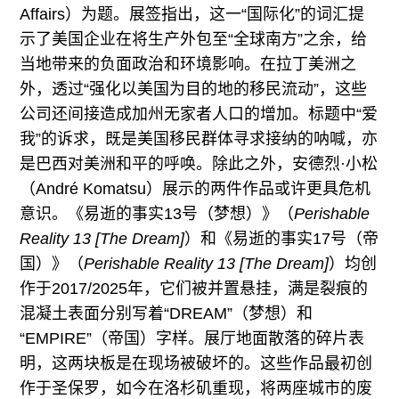
Affairs）为题。展签指出，这一“国际化”的词汇提
示了美国企业在将生产外包至“全球南方”之余，给
当地带来的负面政治和环境影响。在拉丁美洲之
外，透过“强化以美国为目的地的移民流动”，这些
公司还间接造成加州无家者人口的增加。标题中“爱
我”的诉求，既是美国移民群体寻求接纳的呐喊，亦
是巴西对美洲和平的呼唤。除此之外，安德烈·小松
（André Komatsu）展示的两件作品或许更具危机
意识。《易逝的事实13号（梦想）》（
Perishable
Reality 13 [The Dream]
）和《易逝的事实17号（帝
国）》（
Perishable Reality 13 [The Dream]
）均创
作于2017/2025年，它们被并置悬挂，满是裂痕的
混凝土表面分别写着“DREAM”（梦想）和
“EMPIRE”（帝国）字样。展厅地面散落的碎片表
明，这两块板是在现场被破坏的。这些作品最初创
作于圣保罗，如今在洛杉矶重现，将两座城市的废