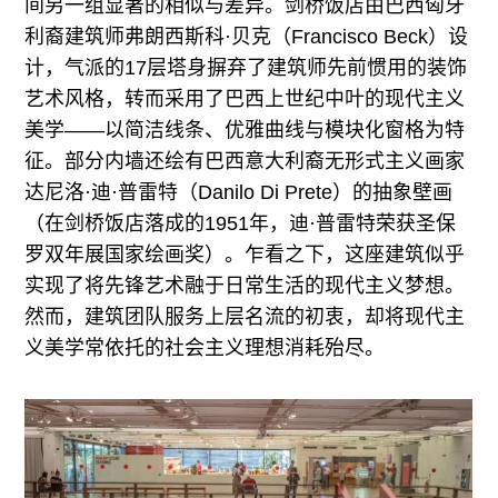
间另一组显著的相似与差异。剑桥饭店由巴西匈牙
利裔建筑师弗朗西斯科·贝克（Francisco Beck）设
计，气派的17层塔身摒弃了建筑师先前惯用的装饰
艺术风格，转而采用了巴西上世纪中叶的现代主义
美学——以简洁线条、优雅曲线与模块化窗格为特
征。部分内墙还绘有巴西意大利裔无形式主义画家
达尼洛·迪·普雷特（Danilo Di Prete）的抽象壁画
（在剑桥饭店落成的1951年，迪·普雷特荣获圣保
罗双年展国家绘画奖）。乍看之下，这座建筑似乎
实现了将先锋艺术融于日常生活的现代主义梦想。
然而，建筑团队服务上层名流的初衷，却将现代主
义美学常依托的社会主义理想消耗殆尽。