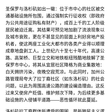
圣保罗与洛杉矶如出一辙：位于市中心的社区被交
通基础设施所包围，通过强制实行征收权（即政府
为公共用途征购私有财产），成百上千的工人阶级
居民被迫迁离。其结果可预见地加剧了流浪现象以
及城市衰败，更在不甚显见的层面上利好房地产投
机者，使这两座工业化大都市的各类产业得以顺理
成章地盘剥工人。上世纪六十至七十年代，高速公
路、高架桥、巨型立交和地铁枢纽残酷地肢解了圣
保罗市中心，将其从宜居社区降格为商业集散地：
白天拥挤污染，夜晚空寂荒凉。与此同时，加州公
路管理局夸大了拉丁裔社区（如东洛杉矶）的社会
问题，以此为周围高速公路的建设编造理由。这反
过来又使房产贬值、维护频次下降，为后续更多基
础设施的入侵铺平道路——恶性循环就此蔓延。
洛杉矶拉丁裔群体所遭受的围困，是新殖民主义逻