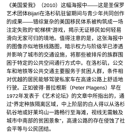
《美国爱我》（2010）这幅海报中——这是圣保罗
艺术团体Bijari在洛杉矶驻留期间与青少年共同创作
的成果——错综复杂的美国移民体系被构筑成一场
注定失败的“蛇梯棋”游戏，揭示无证移民如何轻易
滑向无家可归的境地。值得注意的是，这张海报中
的图像亦似地铁线路图，暗示权力与阶级早已渗透
并影响了城市的交通设施，将那些被排斥的族群围
困于特定的公共空间通行方式中。在洛杉矶，公交
车和地铁等公共交通主要服务于贫困人群，条件相
对优越的居民能够驾驶私家车在高速公路上舒适地
行驶。正如彼得·普拉根斯（Peter Plagens）早在
1972年发表于《艺术论坛》的文章中所指出的，通
过“界定种族隔离区域，中上阶层的白人得以从洛杉
矶谷地或好莱坞山一路畅行至海滩，视线无需触及
城市中南部的贫困景象”，高速公路的存在侵蚀了社
会平等与公民团结。