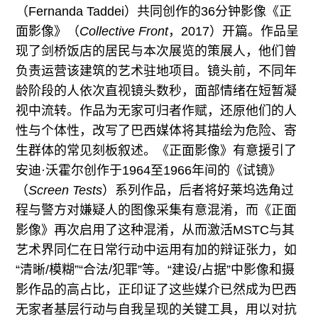
（Fernanda Taddei）共同创作的36分钟影像《正
面影像》（
Collective Front
，2017）开篇。作品呈
现了剑桥饭店的居民与本次展览的策展人，他们曾
负责运营该建筑的艺术驻地项目。镜头前，不同年
龄阶段的人依次直视镜头数秒，面部情绪在短暂凝
视中流转。作品为无家可归者作赋，还原他们的人
性与个体性，改写了巴西媒体将其描绘为危险、寄
生群体的常见刻板叙述。《正面影像》有意援引了
安迪·沃霍尔创作于1964至1966年间的《试镜》
（
Screen Tests
）系列作品，后者将好莱坞选角过
程与警方对嫌疑人的图像采集有意混淆，而《正面
影像》再次启用了这种混淆，从而激活MSTC与其
艺术界同仁在日常行动中运用有加的辩证张力，如
“清晰/模糊”“合法/犯罪”等。“建设/占据”中影像和摄
影作品的高占比，正印证了这些媒介已然成为巴西
无家者基层行动与自我呈现的关键工具，用以对抗