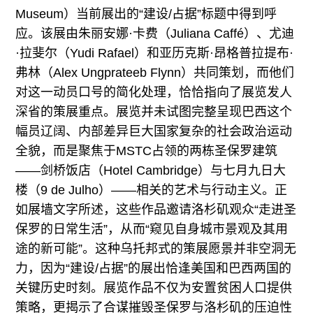
Museum）当前展出的“建设/占据”标题中得到呼
应。该展由朱丽安娜·卡费（Juliana Caffé）、尤迪
·拉斐尔（Yudi Rafael）和亚历克斯·昂格普拉提布·
弗林（Alex Ungprateeb Flynn）共同策划，而他们
对这一动员口号的简化处理，恰恰指向了展览发人
深省的策展重点。展览并未试图完整呈现巴西这个
幅员辽阔、内部差异巨大国家复杂的社会政治运动
全貌，而是聚焦于MSTC占领的两栋圣保罗建筑
——剑桥饭店（Hotel Cambridge）与七月九日大
楼（9 de Julho）——相关的艺术与行动主义。正
如展墙文字所述，这些作品邀请洛杉矶观众“走进圣
保罗的日常生活”，从而“窥见自身城市景观及其用
途的新可能”。这种乌托邦式的策展愿景并非空洞无
力，因为“建设/占据”的展出恰逢美国和巴西两国的
关键历史时刻。展览作品不仅为安置贫困人口提供
策略，更揭示了合谋摧毁圣保罗与洛杉矶的压迫性