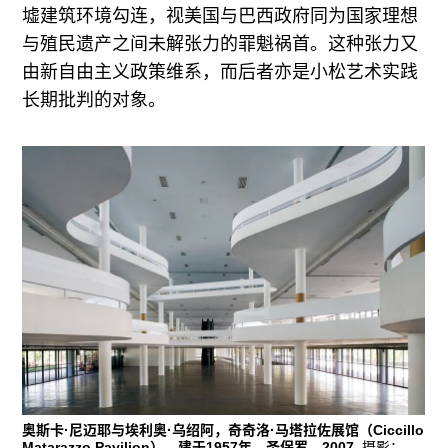
墟建筑环境勾连，视美国与巴西政府同为国家理想
与殖民遗产之间未解张力的罪魁祸首。这种张力又
由新自由主义政策维系，而后者亦是小松艺术实践
长期批判的对象。
奥斯卡·尼迈耶与埃利奥·乌绍阿，奇奇洛·马塔拉佐展馆（Ciccillo
Matarazzo Pavilion），建于1957年，圣保罗，2007
. 摄影：