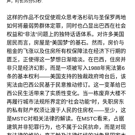
声，时长35分53秒.
这样的作品不仅促使观众思考洛杉矶与圣保罗两地
如何将最弱势群体定罪，同时也凸显出巴西在社会
权益和“非法”问题上的独特话语体系。对许多美国
居民而言，房屋是“美国梦”的基石。然而，房价与
租金的飞涨以及住房所有权保障法在经济下行期的
匮乏，正使得这一梦想日渐暗淡。在巴西，住房并
非只是经济幻影，而是一项被写入1988年宪法第6
条的基本权利——美国支持的独裁政府垮台后，该
宪法由巴西公民基于民意推动修订。这一变革给巴
西公民生活带来了实质性变化。当一栋废弃大楼不
再履行城市法规所界定的“社会功能”时，失职房东
的私有财产权须让渡于人民的住房权——至少，这
是MSTC对相关法律的解读。在MSTC看来，占据
建筑并非犯罪行为，也不属于公民抗命，而是对现