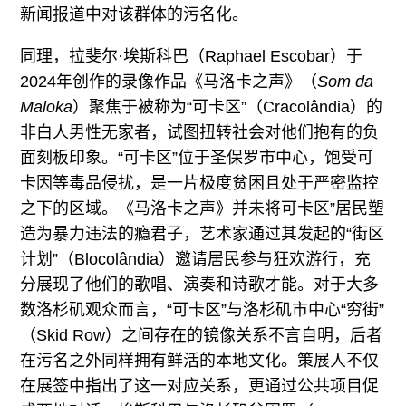
新闻报道中对该群体的污名化。
同理，拉斐尔·埃斯科巴（Raphael Escobar）于
2024年创作的录像作品《马洛卡之声》（
Som da
Maloka
）聚焦于被称为“可卡区”（Cracolândia）的
非白人男性无家者，试图扭转社会对他们抱有的负
面刻板印象。“可卡区”位于圣保罗市中心，饱受可
卡因等毒品侵扰，是一片极度贫困且处于严密监控
之下的区域。《马洛卡之声》并未将可卡区”居民塑
造为暴力违法的瘾君子，艺术家通过其发起的“街区
计划”（Blocolândia）邀请居民参与狂欢游行，充
分展现了他们的歌唱、演奏和诗歌才能。对于大多
数洛杉矶观众而言，“可卡区”与洛杉矶市中心“穷街”
（Skid Row）之间存在的镜像关系不言自明，后者
在污名之外同样拥有鲜活的本地文化。策展人不仅
在展签中指出了这一对应关系，更通过公共项目促