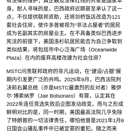
有法律的维护；真正触及法律红线的对象是国家本
身。耐人寻味的是，巴西政府近期甚至承认了这一
点，不仅提供联邦资助，还将剑桥饭店改造为121
套社会住房，使许多曾被视为“非法占屋者”的居民
成为名副其实的房屋业主。在不具备类似巴西进步
宪法的前提下，美国洛杉矶居民能否为自己争取到
类似结果，将包括市中心泛海广场（Oceanwide
Plaza）在内的废弃高楼改建为社会住房？
MSTC问责联邦政府的非凡运动，在“建设/占据”展
期内引发更广泛的共鸣。2025年9月，巴西法院判
决前右翼总统（亦是MSTC最激烈的反对者）雅伊
尔·博索纳罗（Jair Bolsonaro）有罪，认定其在
2022年连任竞选失败后企图发动政变。而与之形成
鲜明对比的是，同一时期，美国最高法院几乎免除
了特朗普的一切法律责任，哪怕他曾是2021年1月6
日国会山骚乱事件中已被定罪的重犯。随之而来