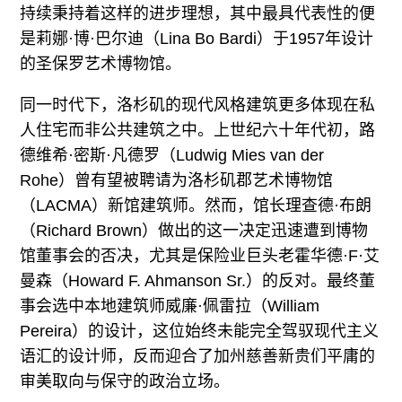
持续秉持着这样的进步理想，其中最具代表性的便
是莉娜·博·巴尔迪（Lina Bo Bardi）于1957年设计
的圣保罗艺术博物馆。
同一时代下，洛杉矶的现代风格建筑更多体现在私
人住宅而非公共建筑之中。上世纪六十年代初，路
德维希·密斯·凡德罗（Ludwig Mies van der
Rohe）曾有望被聘请为洛杉矶郡艺术博物馆
（LACMA）新馆建筑师。然而，馆长理查德·布朗
（Richard Brown）做出的这一决定迅速遭到博物
馆董事会的否决，尤其是保险业巨头老霍华德·F·艾
曼森（Howard F. Ahmanson Sr.）的反对。最终董
事会选中本地建筑师威廉·佩雷拉（William
Pereira）的设计，这位始终未能完全驾驭现代主义
语汇的设计师，反而迎合了加州慈善新贵们平庸的
审美取向与保守的政治立场。