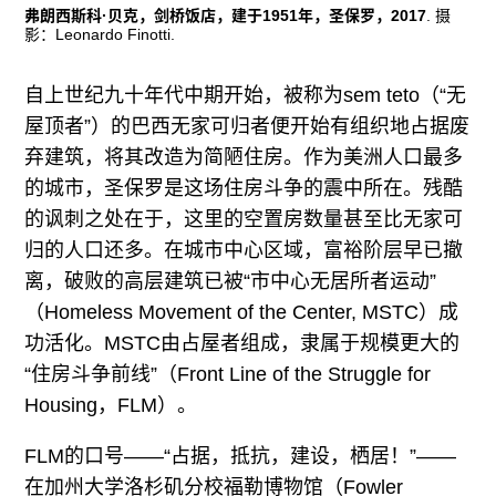
弗朗西斯科·贝克，剑桥饭店，建于1951年，圣保罗，2017
. 摄
影：Leonardo Finotti.
自上世纪九十年代中期开始，被称为sem teto（“无
屋顶者”）的巴西无家可归者便开始有组织地占据废
弃建筑，将其改造为简陋住房。作为美洲人口最多
的城市，圣保罗是这场住房斗争的震中所在。残酷
的讽刺之处在于，这里的空置房数量甚至比无家可
归的人口还多。在城市中心区域，富裕阶层早已撤
离，破败的高层建筑已被“市中心无居所者运动”
（Homeless Movement of the Center, MSTC）成
功活化。MSTC由占屋者组成，隶属于规模更大的
“住房斗争前线”（Front Line of the Struggle for
Housing，FLM）。
FLM的口号——“占据，抵抗，建设，栖居！”——
在加州大学洛杉矶分校福勒博物馆（Fowler