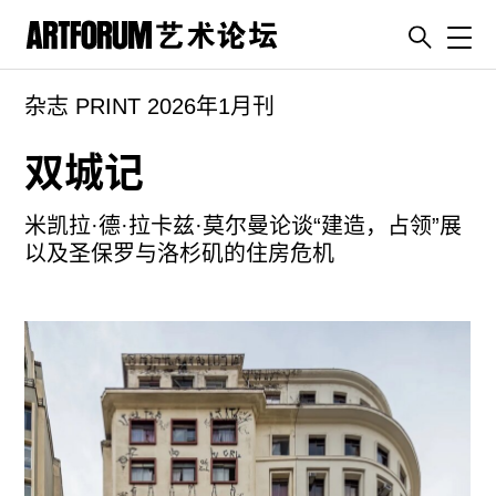
Toggl
杂志 PRINT 2026年1月刊
artguide
新闻
双城记
展评
米凯拉·德·拉卡兹·莫尔曼论谈“建造，占领”展
杂志
以及圣保罗与洛杉矶的住房危机
专栏
视频
ENGLISH
ART & EDUCATION
广告
订阅