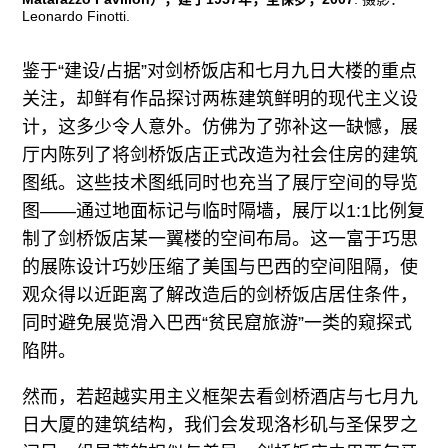
Leonardo Finotti.
鉴于“建设/占据”对剑桥饭店和七月九日大楼的重点
关注，却鲜有作品探讨两栋建筑鲜明的现代主义设
计，这多少令人意外。仿佛为了弥补这一缺憾，展
厅内陈列了将剑桥饭店正式改造为社会住房的建筑
图纸。这些技术图纸同时也充当了展厅空间的导览
图——通过地面标记与临时隔墙，展厅以1:1比例复
制了剑桥饭店某一翼楼的空间布局。这一富于巧思
的展陈设计巧妙压缩了美国与巴西的空间阻隔，使
观众得以近距离了解改造后的剑桥饭店居住条件，
同时避免展览滑入巴西“贫民窟旅游”一类的窥探式
陷阱。
然而，若超越实用主义框架去看剑桥酒店与七月九
日大厦的建筑结构，我们会发现洛杉矶与圣保罗之