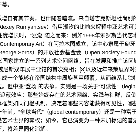
开幕。
激增自有其节奏，也伴随着暗流。来自塔吉克斯坦杜尚别
lexey Rumyantsev）借用潮汐的比喻来解释中亚艺术
关注度增长时，“涨潮”随之而来：例如1998年索罗斯当代艺
r for Contemporary Art）在阿拉木图成立，该中心隶属
rge Soros）的开放社会基金会（Open Society Found
主义国家建立的一系列艺术空间网络，旨在发展和推广该区
年威尼斯双年展中亚馆的首次亮相；[3]以及近年来策展界
造成一个能够在帝国结构中周旋甚至颠覆，从而维系其独
但中亚“登场”的表象，实则是一场关于“可读性”（legibil
具有遮蔽效应：那些始终存在的艺术网络、实践与社群，反
释框架如同门槛机制，决定着哪些内容能获得可见性，哪
，“全球当代”（global contemporary）还是一种
美艺术世界的霸权；如今，它已演变为一种未加标记的普
下，将差异同化消解。