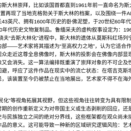
斯大林崇拜，比如该国首都直到1961年前一直命名为斯
d）。装置再现了当地克格勃关于斯大林的档案，以及围绕一件
43英尺、拥有1600年历史的卧佛泥塑，于20世纪60年
0年代历史文物复制品。鲁缅采夫的虚构叙事设定为：19
晓夫“去斯大林化”进程中，斯大林的遗体从莫斯科红场列
内部——艺术家将其描述为“至高权力之地”，认为它适合
观众走近这尊全息佛像时，斯大林的投影会在佛像内部显
像又会消失。这一算法编排既重演了崇拜对象的不可企及
回避，呼应了这件作品在现实中的流亡状态：在塔吉克斯
忌，该装置至今仍被禁止在当地展出，艺术家不得不在海
殖民化”等视角拓展其视野，但这些视角往往转变为具有限
期的创作重新定义为对帝国主义或生态剥削的回应，还是将
史与民族独立之间的绝对分界线，这些框架都在观众尚未
作品的意义。这可能导致一种新的区域研究逻辑风险：艺