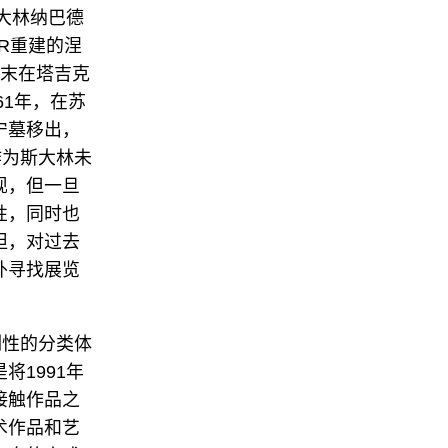
大林纳巴德
AR重建的涅
代末在塔吉克
61年，在苏
宁墓移出，
作为斯大林未
现，但一旦
性，同时也
坦，对过去
外寻找展览
制性的分类体
1991年
接触作品之
术作品和艺