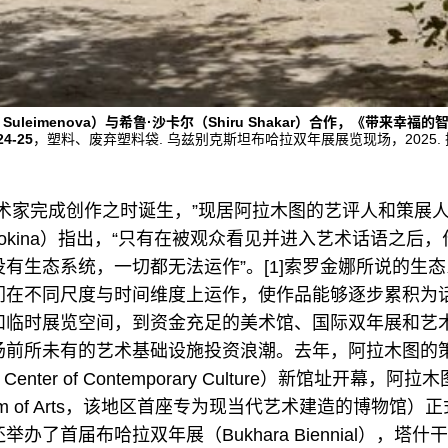
 Suleimenova）与希鲁·沙卡尔（Shiru Shakar）合作，《带来幸福的
24-25
，塑料、废弃塑料袋. 乌兹别克斯坦布哈拉双年展展览现场，2025. 摄影
术家完成创作之时诞生，”现居阿拉木图的艺评人和策展人
 Sorokina）指出，“只有在被观众看见并进入艺术话语之后
有生态系统，一切都无法运作”。[1]索罗金娜所说的生
们在不同尺度与时间维度上运作，使作品能够逐步累积为
和临时展览空间，到资金充足的美术馆、国际双年展和艺
场前所未有的艺术基础设施投资浪潮。去年，阿拉木图的
 Center of Contemporary Culture）新馆址开幕，
seum of Arts，该地区首座专为现当代艺术建造的博物馆
办了首届布哈拉双年展（Bukhara Biennial），塔