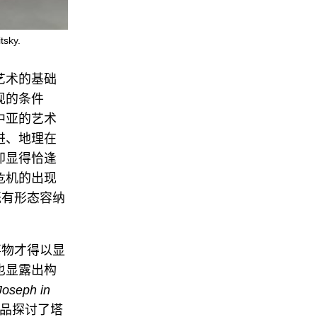
ky.
艺术的基础
现的条件
中亚的艺术
进、地理在
却显得恰逢
危机的出现
既有形态容纳
事物才得以显
也显露出构
Joseph in
。作品探讨了塔