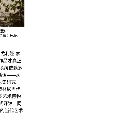
智慧》
：Felix
尤利娅·索
，作品才真正
态系统依赖多
话语——从
术史研究。
策林尼当代
阿拉木图艺术博物
）正式开馆。同
什干的当代艺术