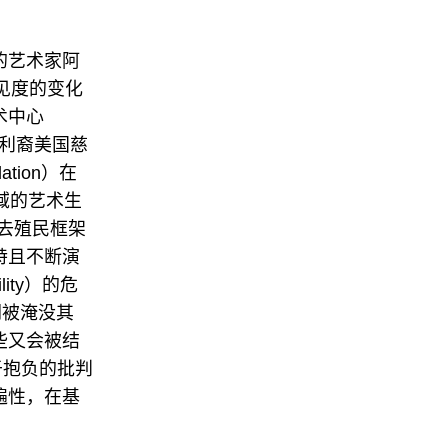
的艺术家阿
可见度的变化
术中心
于匈牙利裔美国慈
ation）在
域的艺术生
对去殖民框架
特且不断演
ity）的危
倒被淹没其
些又会被结
富于抱负的批判
遍性，在基