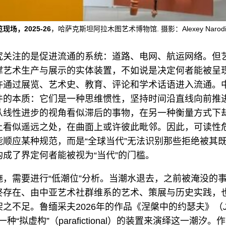
览现场，2025-26
，哈萨克斯坦阿拉木图艺术博物馆. 摄影：Alexey Narodits
究关注的是促进流通的系统：道路、电网、航运网络。但
撑艺术生产与展示的实体装置，不如说是决定何者能被呈
许通过展览、艺术史、教育、评论和学术话语进入流通。
件的本质：它们是一种思维惯性，坚持时间沿直线向前推
从线性进步的视角看似滞后的事物，在另一种衡量方式下
上看似遥远之处，在曲面上或许彼此毗邻。因此，可读性
能顺应某种规范，而是“全球当代”无法识别那些拒绝被其
成了界定何者能被视为“当代”的门槛。
施，需要进行“低潮位”分析。当潮水退去，之前被淹没的
终存在、由中亚艺术社群维系的艺术、策展与历史实践，
之不足。鲁缅采夫2026年的作品《涅槃中的约瑟夫》（
种“拟虚构”（parafictional）的装置来演绎这一潮汐