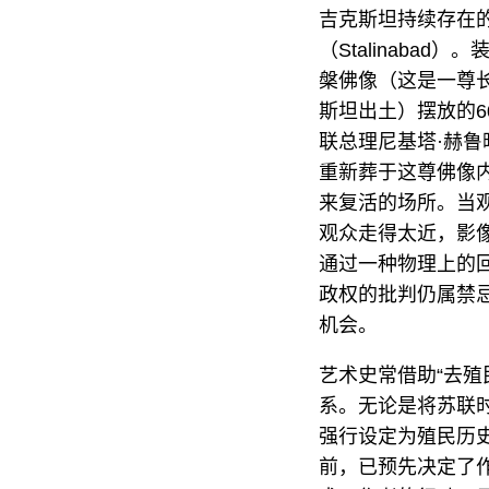
吉克斯坦持续存在的
（Stalinaba
槃佛像（这是一尊长
斯坦出土）摆放的6
联总理尼基塔·赫鲁
重新葬于这尊佛像
来复活的场所。当
观众走得太近，影
通过一种物理上的
政权的批判仍属禁
机会。
艺术史常借助“去
系。无论是将苏联时
强行设定为殖民历
前，已预先决定了