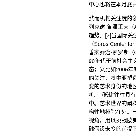
中心也将在本月底
然而机构关注度的
列克谢·鲁缅采夫（A
趋势。[2]当国际
（Soros Cente
善家乔治·索罗斯（Geo
90年代于前社会
态；又比如2005
的关注，将中亚塑
变的艺术身份的地区。
机。“涨潮”往往
中。艺术世界的阐
构性地排除在外。十年前
视角，用以挑战欧
础假设未变的前提