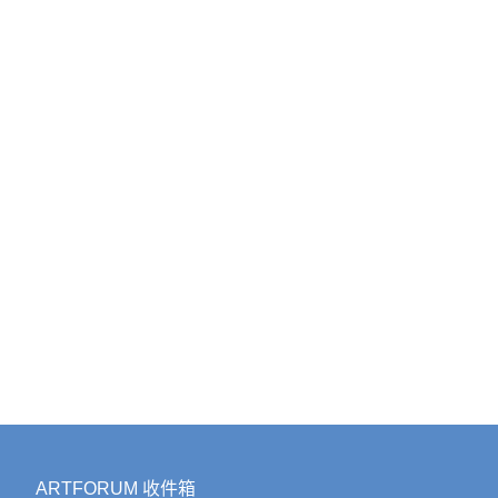
登上
雕像
件装
随着
通过
宇宙
Vagin
安妮
如果
这位
人记录
上，
Wass
（L
道她
ARTFORUM 收件箱