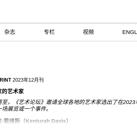
杂志
专栏
视频
ENGL
RINT
2023年12月刊
家的艺术家
将至，《艺术论坛》邀请全球各地的艺术家选出了在2023
一场展览或一个事件。
拉·戴维斯（
Kenturah Davis
）
哈尔西
/
Lauren Halsey
（大都会艺术博物馆，纽约）