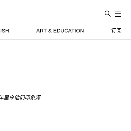
Toggle
ISH
ART & EDUCATION
订阅
artguide
新闻
展评
杂志
专栏
视频
ENGLISH
年里令他们印象深
ART & EDUCATION
广告
订阅
往期内容