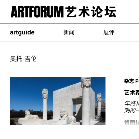
artguide
新闻
展评
奥托·吉伦
杂志 P
艺术
年终
刻的
肯图
劳伦·