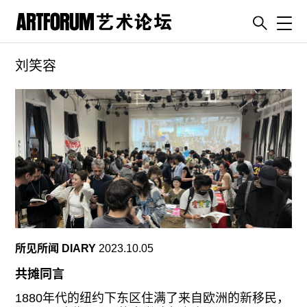
Toggl
刘笑容
artguide
新闻
展评
杂志
专栏
视频
ENGLISH
ART & EDUCATION
所见所闻 DIARY
2023.10.05
广告
共摊同言
订阅
1880年代的纽约下东区住满了来自欧洲的新移民，