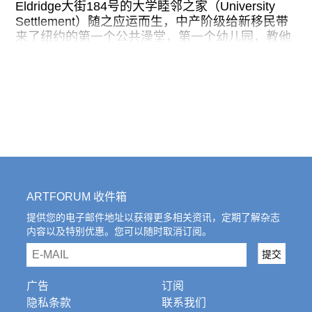
往期内容
Eldridge大街184号的大学睦邻之家（University
Settlement）随之应运而生，中产阶级给新移民带
来了纽约的第一个公共澡堂，第一个幼儿园，教他
们音乐、读书、打球。如今，这里仍旧是纽约新移
民的活动中心。2023年9月15日至16日，纽约的两
联系我们
间独立书店Bungee Space的负责人Shisi（十四）
和重音社的负责人李骄阳共同策划，将第一届“排练
关注我们
艺术书展”（Rehearsal Art Book Fair）带到了大学
睦邻之家。本次艺术书展经过了两个月的公开招募
和国内出版行业从业人员的推荐，共有49组独立出
版人和团体、艺术家参展，此外还有280多本来自
中文创作者的出版物首次集体出现在纽约。
ARTFORUM 收件箱
书展期间，原排练大厅内参展单位的顺序并非按照
字母顺序，而是策展人将有类似兴趣的参展方聚集
提供您的电子邮件地址以获得更多相关资讯，定期了解杂志
内容以及特别优惠。您可以随时取消订阅。
在一起。在中国展厅内还呈现了一个特别策划的展
览“Sam iz Dat”，展名的灵感源自俄语，其中“sam”
email
提交
意为“自己”，而“izdatelstvo”则代表 “出版社”。超过
280本中文艺术书自由地放置在展厅中央的桌上与
广告
订阅
窗沿上，不羁的陈列方式打破了展品不可触碰的光
隐私条款
联系我们
环，而夹在书内的中英文双语展签恰到好处地露出