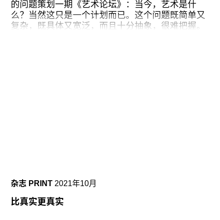
往期内容
的问题策划一期《艺术论坛》：当今，艺术是什
么？当然这只是一个计划而已。这个问题既简单又
复杂，既具体又宽泛，而且十分抽象，很难把握。
更重要的是这个问题本身就引起了极大的困窘。要
回答这个问题，我们就需要放弃那些对于艺术及其
联系我们
运行的成见，例如工作室、课堂、会议室、博物
馆，以及画廊。我们必须刻意单纯起来，尽管我们
关注我们
知道批评界的讨论和艺术运动似乎与这些成见相去
甚远，或者说固定了这些成见，无论如何，这些成
见都会重新出现，其实就是以大量其他的姿态和词
语作掩饰来重复我们的先入之见。总之，我们需要
诚实地去面对这个问题，尽管我们会因此而感到不
安，尽管我们的内心想要回避这个问题，但这种姿
态却是有价值的（特别是对那些认为“分析的”高于
“个人的”模式的人来说）。
然而，令我惊喜的是，这期杂志正好就是关于这个
杂志 PRINT
2021年10月
问题的，虽然看起来这些文章、访谈都是关于当代
博物馆这个话题的，但这些文章会给人一个总体的
比真实更真实
感觉：机构和文化之间有着密切的联系，艺术的语
境和十年前相比可谓是经历了沧桑之变。这些文章