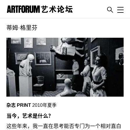
Toggl
蒂姆·格里芬
artguide
新闻
展评
杂志
专栏
视频
ENGLISH
ART & EDUCATION
杂志 PRINT
2010年夏季
广告
当今，艺术是什么？
订阅
这些年来，我一直在思考能否专门为一个相对直白