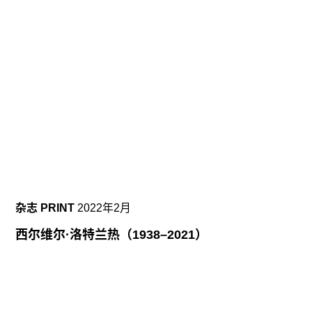
中提到了历史的问题，从中我们发现博物馆在本质
上与其时代的城市与经济秩序有着内在的联系，更
重要的是，我们也会通过这些文章感到博物馆机构
本身也是一个棱镜，反映了我们这个时代的社会现
实，在这个时代创造了一种行为方式，公共与个
人、工作与闲暇，甚至意识与商业之间的关系都在
广义的社会环境中得到了彻底的重新思考。另外，
我们还会发现，科技的发展也带动了博物馆的基础
设施，随着博物馆机构的全球网络化，随着媒体的
剧变而引起的分类措施的改进，艺术的生产和接受
也发生了很大变化，而且新的形式也在影响着展览
的方式：怎么展、在哪儿展、谁来展、给谁展？
杂志 PRINT
2022年2月
西尔维尔·洛特兰热（1938–2021）