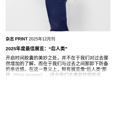
杂志 PRINT
2025年12月刊
2025年度最佳展览：“后人类”
开启时间胶囊的美妙之处，并不在于我们对过去骤
然增加的了解，而在于我们与过去之间那卸下防备
的亲近感。在这一意义上，鲜有展览像“后人类”那
样（Post Human），适合我们去重新挖掘和反
思。这场由杰弗里·德奇（Jeffrey Deitch）最初于
1992年策划的展览从瑞士洛桑皮利的FAE当代艺术
博物馆（FAE Musée d’Art Contemporain,
Pully/Lausanne）启程，经过多次国际巡展，最后
在耶路撒冷的以色列博物馆落幕。“后人类”选择集
体呈现一批从事具象创作的艺术家的时刻，恰逢“现
实主义”概念饱受怀疑的文化节点。大众经验变得愈