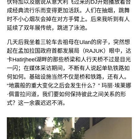
伏特加以及据说从意大利飞过来的DJ开始播放着合
成经典流行乐而变得更加活跃。人们在抽烟，跳舞
时不小心烟灰会掉在对方手臂上。后来我听到有人
延续了双年展传统，跳进了泳池。
几天后我坐着三轮车去祖母在Ulan的房子，突然想
起在孟加拉国政府首都发展局（RAJUK）眼中，达
卡Hatirjheel湖畔的那些桥梁和人行天桥不过是目光
一闪；在媒体采访期间，不断有人说起单轨铁路如
何如何。基础设施当然不仅是桥和铁路，还有人。
“地震般的重大变化之后会发生什么？” 玛丽·埃莱娜
·佩雷拉问道，我们要如何保持彼此之间关系的形
式？这一余震迟迟不消。