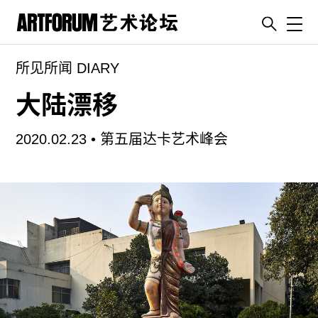
Toggl
所见所闻 DIARY
artguide
新闻
大陆漂移
展评
2020.02.23 •
第五届达卡艺术峰会
杂志
专栏
视频
ENGLISH
ART & EDUCATION
广告
订阅