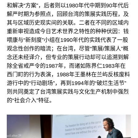
和解决“方案”，后者则以1980年代中期到90年代后
解严时期为参照点，回顾台湾的策展实践历程，及
其与区域历史现实间的关联。二者在不同的区域内
重新审视造成今日艺术世界之特性的种种伏因：钱
喂康与“新刻度”小组在1990年代的实践代表了一股
观念性创作的暗流；在台湾，尽管“策展/策展人”概
念还未经译介，但专业的策展行动却可以追溯到解
除全省戒严令的1987年，而诸如陈界仁1983年在
西门町的行为表演，1988年王墨林在兰屿反核废料
游行中的“行动剧场”，再到1994年的“破烂生活节”
则共同奠定了台湾策展实践与文化生产机制中强烈
的“社会介入”特征。