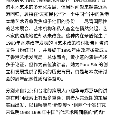
时政府以“维稳”为纲要的消极不干预心态遮蔽了香
港本地艺术的多元化发展，但当时间越来越逼近香
港回归，裹挟在“去殖民化”与“一个中国”当中的香港
本地艺术界愈发焦虑于他们的身份——尽管国际性
的艺术展会、艺术机构和私人基金在悄然兴起，艺
术家的边缘地位却从未改变。这种内在矛盾促生了
1993年香港政府发表的《艺术政策检讨报告》咨询
文件（粉红书），并最终于1995年由政府拨款成立
了香港艺术发展局。总体而言，黄小燕的演讲描述
多于论证，但作为首位演讲者，她为Para Site的创
立和发展提供了翔实的历史背景，倒是与本次研讨
会的周年纪念性质相得益彰。
分别来自北京和台北的策展人卢迎华与郑慧华的讲
题在时间线索上有颇多重叠：前者从其近期的策展
实践出发，以钱喂康与“新刻度”小组两个个案研究
来说明1988-1996年中国当代艺术所面临的“问题”