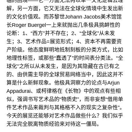
临的困境——它一方面无法再以单一文化逻辑去理
解，另一方面，它又无法在全球化情境中生发出新
的文化价值观。而苏黎世Johann Jacobs美术馆馆
长Roger Buergel一上来就抛出几条极具挑衅性的
论断：1、“西方”并不存在；2、“全球化”从未发
生；3、艺术作品=展览形式；4、资本不再需要资
产阶级。他态度鲜明地抵制刻板的分类方式，比如
地理性标签，或那些“蠢透了”的时间表分类法。“全
球化”之所以从未发生，是因为其隐藏在古已有之
的、由供需主导的全球贸易网络当中，因此这并不
算是什么新鲜现象。他极具洞察力的论点与Arjun
Appadurai、或柯律格在《长物》中的观点有些相
似，强调书写艺术品的“物质史”，而非妄想“借用单
件艺术作品来裁判与其格格不入的现实之复杂性”。
今天的展览还能够对艺术作品做些什么？我们似乎
无法完全脱离物质经验来对待这一僵局。