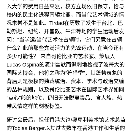
入大学的费用日益高涨，校方立场依旧保守，恰与
校内的民主化进程南辕北辙，而当代艺术领域的情
况未尝不是如此。Tirdad在历数了发生于台北、巴
勒斯坦、纽约、开普敦、牛津等地的学生运动后发
问：“当学运/当代艺术在占领时，它们究竟在占领
什么？此前那些充满活力的先锋运动，在当今还有
多少可能性？”来自哥伦比亚的艺术家、策展人
Lucas Ospina的演讲幽默而讽刺地检视了波哥大的
国际艺博会，他将之称为“狩猎季”，其蓬勃表象的
背后则是极权的独裁统治、资本、学术与政治交缠
的丛林规则，以及哥伦比亚艺术在国际艺术界如同
“点心”般的地位，仍旧无法脱离毒品、食人族、热
带风情这样的刻板标签。
研讨会最后，担任香港大馆/奥卑利美术馆艺术总监
的Tobias Berger以其过去数年在香港工作和生活的