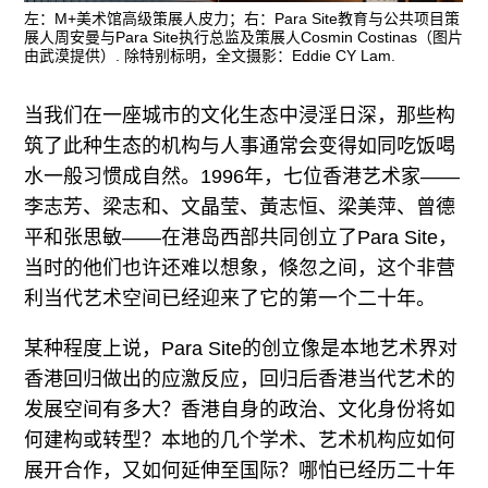
往期内容
左：M+美术馆高级策展人皮力；右：Para Site教育与公共项目策
展人周安曼与Para Site执行总监及策展人Cosmin Costinas（图片
由武漠提供）. 除特别标明，全文摄影：Eddie CY Lam.
当我们在一座城市的文化生态中浸淫日深，那些构
联系我们
筑了此种生态的机构与人事通常会变得如同吃饭喝
关注我们
水一般习惯成自然。1996年，七位香港艺术家——
李志芳、梁志和、文晶莹、黃志恒、梁美萍、曾德
平和张思敏——在港岛西部共同创立了Para Site，
当时的他们也许还难以想象，倏忽之间，这个非营
利当代艺术空间已经迎来了它的第一个二十年。
某种程度上说，Para Site的创立像是本地艺术界对
香港回归做出的应激反应，回归后香港当代艺术的
发展空间有多大？香港自身的政治、文化身份将如
何建构或转型？本地的几个学术、艺术机构应如何
展开合作，又如何延伸至国际？哪怕已经历二十年