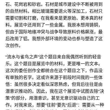
石、花岗岩和砂岩。石材是城市建设中不断被用到
的自然材料。相比玻璃需要退火等深加工，石材只
需要切割和打磨，在我看来是更原始、更本真的材
料。展览中还用到了一些金属。我原本想用铸铜，
但由于国际地缘冲突与战争导致原料价格飙涨，最
后改用了铝。我想外部环境的变动也参与塑造了这
次创作。
“流水与雀鸟之声”这个题目来自我偶然听到的轻音
乐。这个题目是展览中的材料，更是唯一的文本。
这次的委任创作全都统合在这个题目之下，作品没
有单独的名字。这或许来源于前段时间我的一些体
悟：虽然很多决定看似深思熟虑，但背后往往是由
潜意识推动的。因此，我在这个展览中试图去除“决
策”的部分，用潜意识，甚至无意识驱动自己的工
作。对我来说，想要“往前”要先“后退”：需要从一种