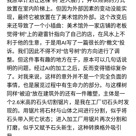
我原本计划让这棵“树”进入展厅，并以倾倒的方式
放置在室内阶梯上。但因为外部因素的变动没能实
现，最终它被放置在了美术馆的外部。这个改变后
来还导致了一个小插曲：美术馆外一家店铺的老板
觉得“树”上的避雷针指向了自己的店，在风水上不
利于他的生意，于是用AI写了一篇很长的“檄文”投
诉。我们因此不得不对“信号树”的方向进行了调
整。但这件事有趣的地方在于，原本可以几句话说
明的问题，经过AI的加工之后，反而变得错综复杂
了。对我来说，这样的意外并不是一个完全负面的
事情，也是展览过程中有生命力的部分。与这棵树
同样“被迫”放在建筑外的还有一件雕塑，主体是一
个2.6米高的石头切割锯片，是我在工厂切石头时发
现的。用锯片将石材与山体之间进行分割，似乎将
石头带入死亡状态；进入加工厂用锯片再次分割和
打磨，似乎又赋予石头新生，这种转换格外吸引