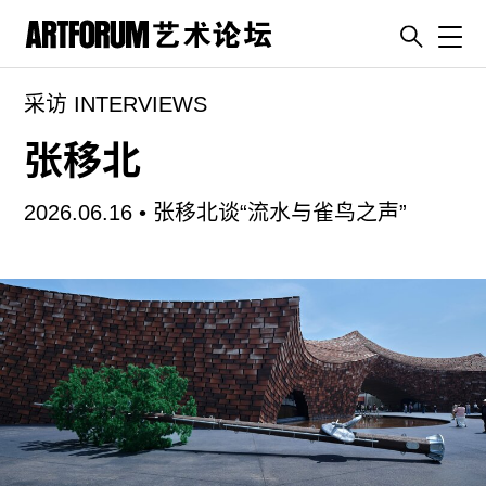
Toggl
采访 INTERVIEWS
artguide
新闻
张移北
展评
2026.06.16 •
张移北谈“流水与雀鸟之声”
杂志
专栏
视频
ENGLISH
ART & EDUCATION
广告
订阅