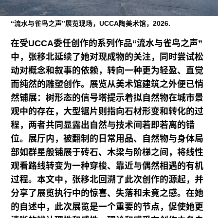
往期内容
“流水与雀鸟之声”展览现场，UCCA陶美术馆，2026.
在受UCCA委任创作的系列作品“流水与雀鸟之声”
联系我们
中，张移北延续了她对现成物的关注，同时尝试松
动对概念和叙事的依赖，转向一种更为轻盈、直觉
关注我们
而纯然的雕塑创作。展览从美术馆建筑之外便已悄
然铺展：树形态的信号塔提示着拟自然物在城市景
观中的存在，大型锯片则指向石材形变和转化的过
程，两者共同显露出自然与技术间若即若离的错
位。展厅内，被翻制的日常用品、自然物与身体局
部如群星般铺展于砖石、木梁与阶梯之间，将线性
观看路线转变为一种穿梭、靠近与偶然相遇的有机
过程。本文中，张移北回溯了此次创作的源起，并
分享了展览执行中的惊喜、失落和未竟之感。在她
的自述中，此次展览是一个重要的节点，促使她更