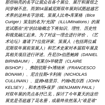
那些响亮的名字让观众在各个展位、展厅和展馆之
间穿梭不息。而第54届威尼斯双年展则试图超越艺
术界的这种名字游戏。策展人比奇•库莱格（Bice
Curiger）策划的名为“光国”（ILLUMInations）的展
览试图在“光”的比喻概念下将知识、理性、历史性
和视觉融汇起来。为了对这一理念进行评价，《艺
术论坛》邀请了7位批评家、策展人（包括两位威
尼斯双年展前策展人）和艺术史家对本届双年展及
其相关项目进行评述。丹尼尔•伯恩鲍姆（DANIEL
BIRNBAUM）、克莱尔•毕晓普（CLAIRE
BISHOP）、弗朗切斯卡•博纳米（FRANCESCO
BONAMI）、尼古拉斯•卡利南（NICHOLAS
CULLINAN）、提姆•格里芬、约翰•凯尔西（JOHN
KELSEY）, 和本杰明•保罗（BENJAMIN PAUL）
对双年展的亮点各抒己见，探讨了今年夏天的这些
展览是否超越了花名册，或最终依然落入“谁是谁”