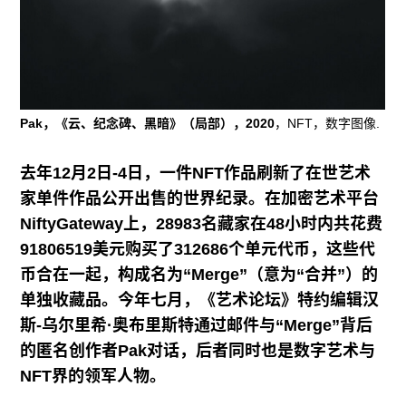
往期内容
联系我们
Pak，《云、纪念碑、黑暗》（局部），2020
，NFT，数字图像.
关注我们
去年
12
月
2
日
-4
日，一件
NFT
作品刷新了在世艺术
家单件作品公开出售的世界纪录。在加密艺术平台
NiftyGateway
上，
28983
名藏家在
48
小时内共花费
91806519
美元购买了
312686
个单元代币，这些代
币合在一起，构成名为
“Merge”
（意为
“
合并
”
）的
单独收藏品。今年七月，《艺术论坛》特约编辑汉
斯
-
乌尔里希
·
奥布里斯特通过邮件与
“Merge”
背后
的匿名创作者
Pak
对话，后者同时也是数字艺术与
NFT
界的领军人物。