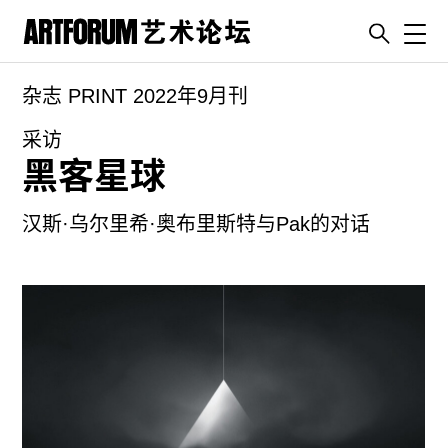
Toggl
杂志 PRINT 2022年9月刊
artguide
新闻
采访
黑客星球
展评
杂志
汉斯·乌尔里希·奥布里斯特与Pak的对话
专栏
视频
ENGLISH
ART & EDUCATION
广告
订阅