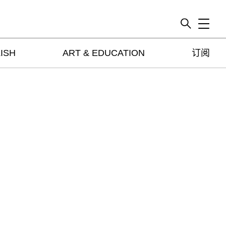
Toggle
ISH
ART & EDUCATION
订阅
artguide
新闻
展评
杂志
专栏
视频
ENGLISH
ART & EDUCATION
广告
订阅
往期内容