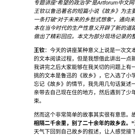
专题讲座“希望的政治学”是Artforum
王钦以鲁迅著名的短篇小说《故乡》为主
一条打破“对于未来的乡愁式想象”，通向
本在当今时代的生产性意义开辟了新的道
做出了精彩回应。本文为部分现场记录的
王钦
：今天的讲座某种意义上说是一次文
的文本阅读过程，但是我想借此讲出一点
我讲完之后大家能够在我关切的问题上有
挑的文本是鲁迅的《故乡》，它入选了小
忘记《故乡》的情节，我先用几句话复述
亲带去自己现在住的地方，然后遇到了少
束。
然而这个非常简单的故事其实很有意思。
相隔二千余里，别了二十余年的故乡去。”
天气下回到自己故乡的叙述，让人感觉接