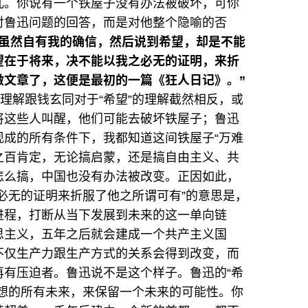
儿。你说有一个铁屋子没有办法被破坏，可你
对鲁迅问题的回答，而是对他整个隐喻的否
我虽然自有我的确信，然后说到希望，却是不能
望在于将来，决不能以我之必无的证明，来折
做文章了，这便是最初的一篇《狂人日记》。”
的理解跟钱玄同对于“希望”的理解截然相反，或
将这些人叫醒，他们可能去破坏铁屋子；鲁迅
现成的所有条件下，我都知道这间铁屋子“万难
分之百肯定，无论搞启蒙，还是搞自由主义、共
怎么搞，中国也没有办法被改变。正因如此，
必无的证明来折服了他之所谓可有”的意思是，
进程，打断从当下发展到未来的这一单向链
思主义，五年之后就会建成一个共产主义国
不仅生产力跟生产方式的关系会得到改变，而
再有压迫者。鲁迅说不是这个样子。鲁迅的“希
设想的所有未来，来保留一个未来的可能性。你