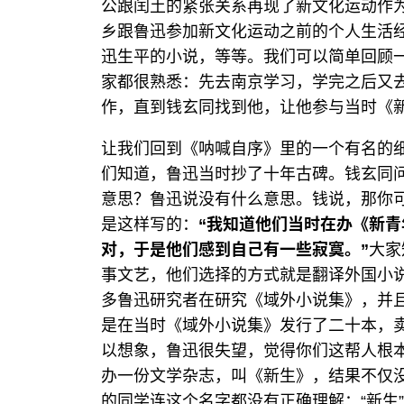
公跟闰土的紧张关系再现了新文化运动作
乡跟鲁迅参加新文化运动之前的个人生活
迅生平的小说，等等。我们可以简单回顾
家都很熟悉：先去南京学习，学完之后又
作，直到钱玄同找到他，让他参与当时《
让我们回到《呐喊自序》里的一个有名的
们知道，鲁迅当时抄了十年古碑。钱玄同
意思？鲁迅说没有什么意思。钱说，那你
是这样写的：
“我知道他们当时在办《新
对，于是他们感到自己有一些寂寞。”
大家
事文艺，他们选择的方式就是翻译外国小
多鲁迅研究者在研究《域外小说集》，并
是在当时《域外小说集》发行了二十本，
以想象，鲁迅很失望，觉得你们这帮人根
办一份文学杂志，叫《新生》，结果不仅
的同学连这个名字都没有正确理解：“新生