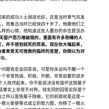
回来的成功人士胡适也好，还是当时意气风发
人，而鲁迅当时已经快四十岁了，他跟他们之
么样的心情，他知道这些人要办的杂志是没办
绝无窗户而万难破毁的，里面有许多熟睡的人
灭，并不感到就死的悲哀。现在你大嚷起来，
数者来受无可挽救的临终的苦楚，你倒以为对
隐喻。
个问题肯定会回答说，可是你永远叫不醒一个
一个非常热诚、积极、开朗，非常启蒙的进步
几个人既然起来，你不能说决没有毁坏这铁屋子
对话事实上非常不对称。钱玄同的回答实际是个
喻之所以是铁屋子隐喻，它的前提就是这是一
一根火柴使等式成立的智力题，你移了一根火