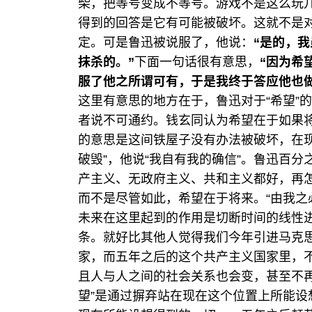
柴，把等号变成不等号。游戏不是这么玩
得到的回答是它有可能被破坏。这就不是
定。可是鲁迅被说服了，他说：
“是的，
抹杀的。”
下面一句话很有意思，
“因为希
服了他之所谓可有，于是我终于答应他也
这里有意思的地方在于，鲁迅对于“希望”
者说不可通约。钱玄同认为希望在于如果
的意思是这间铁屋子没有办法被破坏，在
破毁”，他说“我自有我的确信”。鲁迅百
产主义、无政府主义、共和主义都好，再
而不是尽管如此，希望在于将来。“由我之
未来在这里起到的作用是切断时间的线性
条。就好比其他人觉得我们今年引进马克
家，而五年之后的这个共产主义国家里，
且人与人之间的社会关系也会变，甚至不
望”是通过摒弃站在现在这个位置上所能