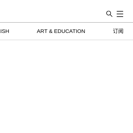
Toggle
ISH
ART & EDUCATION
订阅
artguide
新闻
展评
杂志
专栏
视频
ENGLISH
ART & EDUCATION
广告
订阅
往期内容