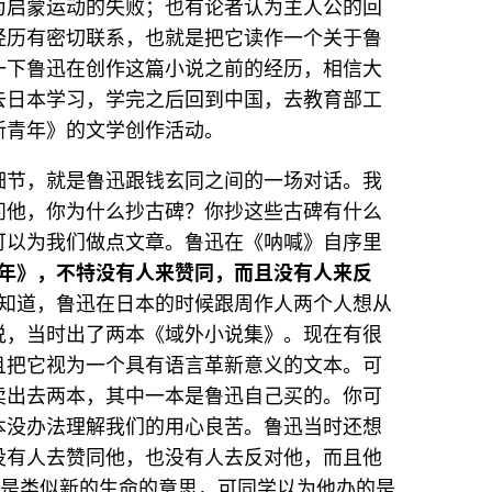
为启蒙运动的失败；也有论者认为主人公的回
经历有密切联系，也就是把它读作一个关于鲁
一下鲁迅在创作这篇小说之前的经历，相信大
去日本学习，学完之后回到中国，去教育部工
新青年》的文学创作活动。
细节，就是鲁迅跟钱玄同之间的一场对话。我
问他，你为什么抄古碑？你抄这些古碑有什么
可以为我们做点文章。鲁迅在《呐喊》自序里
青年》，不特没有人来赞同，而且没有人来反
知道，鲁迅在日本的时候跟周作人两个人想从
说，当时出了两本《域外小说集》。现在有很
且把它视为一个具有语言革新意义的文本。可
卖出去两本，其中一本是鲁迅自己买的。你可
本没办法理解我们的用心良苦。鲁迅当时还想
没有人去赞同他，也没有人去反对他，而且他
”是类似新的生命的意思，可同学以为他办的是