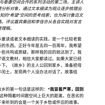
中文网与泰康空间合作的系列活动的第二场，主讲人
要分析对象，通过文本细读为观众逐步梳理出
未知的“希望”空间的思考线索，也为探讨鲁迅文
路。评议嘉宾桑田和李佳亦从各自实践对发言
整理稿。
本重读或者文本细读的实践，是一个比较老套
新的东西。正好今年是五四一百周年，我希望
一些共鸣或质疑，那样我的目的就达到了。我
学语文教材，相信大家都读过。如果大家已经
一下。《故乡》的主人公回到家乡，准备把母
年闰土，发现两个人没办法对话了。故事结
故乡的第一句话是这样的：
“我冒着严寒，回到
这种隔着时间跟空间上巨大的距离，在恶劣的
下来听到的会是一个关于乡愁或怀旧的故事。