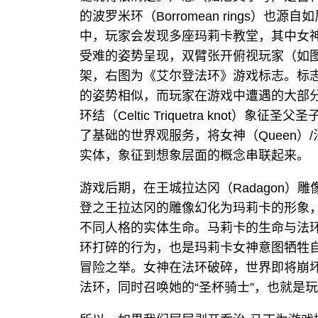
的波罗米环（Borromean rings）也源自如
中，玩家会发现多座玛莉卡教堂，其中女神马莉卡（Q
受难的姿势呈现，双臂张开俯视玩家（如
架，右图为《艾尔登法环》游戏标志。标
的姿势相似，而玩家在游戏中遭遇的大部
环结（Celtic Triquetra knot
了基础的世界观服务，将女神（Queen）/法环（
实体，象征到想象层面的概念串联起来。
游戏后期，在王城拉达冈（Radagon）
登之王拉达冈的雕像幻化为玛莉卡的形象
不同人格的实体生命。马莉卡的生命与法
环打碎的行为，也是玛莉卡女神意图牺牲
冒险之举。女神在法环破碎，世界即将崩
法环，同时召唤她的“圣杯骑士”，也就是