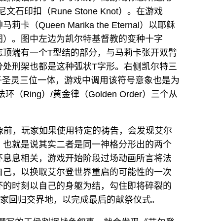
尼文石印扣（Rune Stone Knot）。在游戏
ueen Marika the Eternal）以耶稣
图）。图中左边为凯尔特基督教的变种十字
志顶端有一个T型结的部分，与马莉卡张开双臂
分处刑架也都是这种弧状T字形。右侧凯尔特三
）象征圣父圣子圣灵三位一体，游戏中调用该符号意象也是为
Ring）/黄金律（Golden Order）三个从
雕像前，玩家如果使用特定的祷告，会发现艾尔
，也就是说其实二者是同一神格分形出的两个
环息息相关，游戏开始阶段过场动画所言将法
自己，以换取艾尔登世界重启的可能性的一次
坏的时刻以自己的身躯为结，勾住即将碎裂的
玩家回归交界地，以完成最后的献祭仪式。