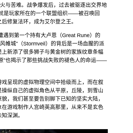
战火与苦难。战争爆发后，过去被驱逐出交界地
，也就是玩家所在的一个联盟组织——被召唤回
之后修复法环，成为艾尔登之王。
l）遭遇到第一个持有大卢恩（Great Rune）的
意“风帷城”（Stormveil）的背后是一场血腥的派
堡上新添了很多狮子与黄金树的家族纹章条幅
原”也揭示了那些挑战失败的褪色人的命运——
。
游戏呈现的虚拟物理空间中拾级而上，而在叙
是操纵自己的虚拟角色从平原，丘陵，到雪山
原貌，我们甚至要告别脚下已知的坚实大陆，
象在游戏制作人宫崎英高那里，从来不是玄色
未知深渊。