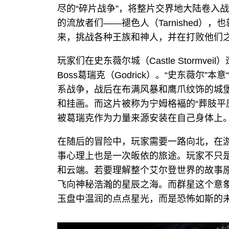
尽的“碎片战争”，将整片交界地大陆卷入
的流放者们——褪色人（Tarnished）
来，挑战各种王族和神人，并在打败他们
玩家们在史东薇尔城（Castle Stormvei
Boss葛瑞克（Godrick）。“史东薇尔”本
系战争，战后在布满风暴和鹰爪纹饰的城
和挂画。而这片被称为宁姆格褔的“葬肢平
被葛瑞克作为力量来源安装在自己身体上
在随后的冒险中，玩家需要一路向北，在
事心理上也是一次皈依的旅途。玩家不只
和云端。若要理解整个艾尔登世界的故事
飞向神秘浩瀚的星辰之海。而群星这个意
玉盘中温润的点点星光，而是恐怖如斯的