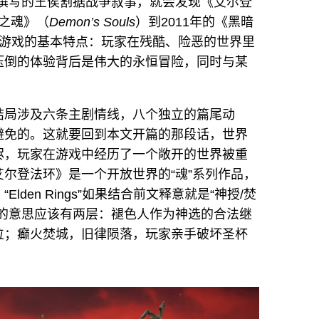
戏撰写的王侯割据战争叙事，就会发现《艾尔登
魔之魂》（
Demon’s Souls
）到2011年的《黑暗
列游戏的基本特点：玩家在残酷、险恶的世界里
压倒的体验背后是伟大的永恒冒险，同时与某
结局涉及六条主剧情线，八个独立的篇尾动
避免的。这就要回到本文开篇的那段话，世界
烬，玩家在游戏中经历了一个敞开的世界被重
尔登法环》是一个开放世界的“魂”系列作品，
den Rings”如果结合前文释意就是“神授/焚
含的意思应该有两层：褪色人作为神选的合法继
位；癫火焚城，旧律陨落，玩家亲手破坏圣杯