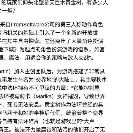
een）的玩家们仰头北望参天巨木黄金树，有多少人
之一炬？
FromSoftware公司的第三人称动作角色
精巧机关的基础上引入了一个全新的开放世
并在其中自由探索。它还突出了大量角色扮演
地下城》为起点的角色扮演游戏的谱系，如宫
器、魔法，用适合你的策略与敌人交战”。
. Martin）加入主创团队后，为游戏搭建了非常具
事发生在名为“交界地”的大陆上，其主要秩序
中法环拥有不可思议的力量：“它能控制星
环被马莉卡（Marika）女神摧毁，导致世界
宁，死者无法安息。黄金树作为法环曾经的具
神马莉卡和她的半神后代们，统治着整个交界
自持有法环碎片（也就是游戏里的“大卢
为新王。被法环力量腐蚀和玷污的他们开启了无