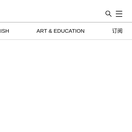
Toggle
ISH
ART & EDUCATION
订阅
artguide
新闻
展评
杂志
专栏
视频
ENGLISH
ART & EDUCATION
广告
订阅
往期内容