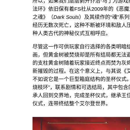
所以，如果我们层层剥开乔治·马丁为游
法环》依旧保有着FS社从2009年的《恶
之魂》（
Dark Souls
）及其续作的“魂”系
经历无数次死亡，这种不断被环境和敌人
种人类古代的神秘仪式互相呼应。
尽管这一作可供玩家自行选择的各类明暗
画，但黄金树被焚烧却是所有结局都无法
的支柱黄金树随着玩家接近终点而焚为灰
新摧毁的过程。在这个意义上，与其说《艾
不如说它是一个巨型箱庭结构的圣杯仪式。“El
烧枝环”，联系剧情和可选结局，其中包
承人回到交界地，完成圣杯仪式，继承王
仪式，连带终结整个艾尔登世界。