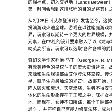
的赐福点，初入交界地（Lands Betw
第一时间会想到这段旅程的目的是将其付
从2月25日《艾尔登法环》发售至今，这款来自
扮演游戏火遍全球。游戏在以往箱庭游戏
界，玩家可以期待一个更大的世界规模，
元素，在FS社的设计要素融入了以《龙与
崎英高所言，玩家可以选取“各种各样的武
奇幻文学作家乔治·马丁（George R. R
有欧美特色的皇权斗争的宏大史诗背景。故
来源和生命规律都由艾尔登法环掌控。传说
星，赋予生命最灿烂的光芒”。故事开始，法
陷入毁灭和衰退，天空燃烧，生者不得安
体化的生命形象存在于王城之中，庇护女
地。而现在，女神不知所踪，每个子嗣都各
恩”），并声称自己有能力修复法环，成