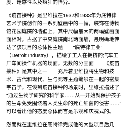
度、迷惑性以及疯狂的怪异。
《疫苗接种》是里维拉在1932和1933年为底特律
艺术学院创作的一系列壁画中的一幅，装饰在博物
馆花园庭院的墙壁上。其中尺幅最大的两幅壁画面
面相对，占据了中央庭院南北两面墙，最明确地传
达了该项目的总体性主题——“底特律工业”
（Detroit Industry），描绘了工人在拥挤的汽车工
厂车间操作机器的场面。无数的分画面——《疫苗
接种》是其中之一——充斥着里维拉将生物和技
术、古代和现代、生与死等主题编织在一起的密集
宇宙学。在谈到疫苗接种的场景时，里维拉描述了
“通过生物学研究的科学家……从一开始就保护孩子
的生命免受围绕着人类生命的死亡细菌的侵害……”
可以看出他的态度总体而言是乐观和庆祝式的。
然而就在里维拉在底特律完成他的大型项目后几