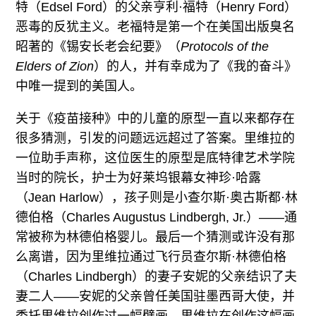
特（Edsel Ford）的父亲亨利·福特（Henry Ford）
恶毒的反犹主义。老福特是第一个在美国出版臭名
昭著的《锡安长老会纪要》（
Protocols of the
Elders of Zion
）的人，并有幸成为了《我的奋斗》
中唯一提到的美国人。
关于《疫苗接种》中的儿童的原型一直以来都存在
很多猜测，引发的问题远远超过了答案。里维拉的
一位助手声称，这位医生的原型是底特律艺术学院
当时的院长，护士为好莱坞银幕女神珍·哈露
（Jean Harlow），孩子则是小查尔斯·奥古斯都·林
德伯格（Charles Augustus Lindbergh, Jr.）——通
常被称为林德伯格婴儿。最后一个猜测或许没有那
么离谱，因为里维拉通过飞行员查尔斯·林德伯格
（Charles Lindbergh）的妻子安妮的父亲结识了夫
妻二人——安妮的父亲曾任美国驻墨西哥大使，并