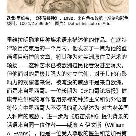
迭戈·里维拉，《疫苗接种》，1932
，米白色布纹纸上炭笔和彩色
颜料，100 1/2 x 86 3/4''. 图片：Detroit Institute of Arts.
里维拉明确地用种族术语来描述他的作品。在底特
律项目结束后的一个月内，他发表了一篇为他的壁
画项目辩护的文章，将其称为对美洲原住民艺术的
颂扬——这种艺术已被欧洲殖民化吞没甚至消灭。
但他面对的是极其强大的对立信仰。对于其他有影
响力的观察者来说，被淹没的威胁不是来自欧洲，
而是来自墨西哥。一位长期为《芝加哥论坛报》健
康专栏供稿的写作者用赤裸的种族主义和仇外语言
将传言中墨西哥人不受限的涌入描述为“对古老美国
人种库的威胁”。进一步为《疫苗接种》提供背景的
话语来自同一位作者——威廉·A·伊文斯（William
A. Evans），他是一位受人尊敬的医生和芝加哥第