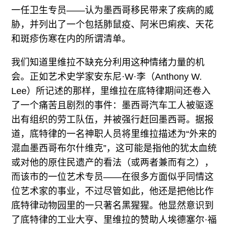
一任卫生专员——认为墨西哥移民带来了疾病的威
胁，并列出了一个包括肺鼠疫、阿米巴痢疾、天花
和斑疹伤寒在内的所谓清单。
我们知道里维拉不缺充分利用这种情绪力量的机
会。正如艺术史学家安东尼·W·李（Anthony W.
Lee）所记述的那样，里维拉在底特律期间还卷入
了一个痛苦且剧烈的事件：墨西哥汽车工人被驱逐
出有组织的劳工队伍，并被强行赶回墨西哥。据报
道，底特律的一名神职人员将里维拉描述为“外来的
混血墨西哥布尔什维克”，这可能是指他的犹太血统
或对他的原住民遗产的看法（或两者兼而有之），
而该市的一位艺术专员——在很多方面似乎同情这
位艺术家的事业，不过尽管如此，他还是把他比作
底特律动物园里的一只著名黑猩猩。他显然意识到
了底特律的工业大亨、里维拉的赞助人埃德塞尔·福