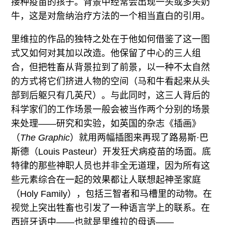
接种疫苗的孩子。背景中经常会出现一头或多头奶
牛，这是对詹纳治疗方法的一个相当直白的引用。
里维拉的作品的独特之处在于他如何借鉴了这一图
式又如何对其加以改造。他保留了中心的三人组
合，但把牲畜从背景拉到了前景，以一种不太自然
的方式将它们挤进人物的空间（马和牛看起来从头
部到后躯只有几英尺）。与此同时，这三人背后的
科学家们的工作场景一般会被当作两个分别的场景
来处理——研究和实验，如英国的杂志《插画》
（
The Graphic
）就用两幅插图来再现了路易斯·巴
斯德（Louis Pasteur）开发狂犬病疫苗的场面。底
特律的那些神职人员也并非全无道理，因为所有这
些元素综合在一起的效果都让人联想起神圣家庭
（Holy Family），包括三智者和马槽里的动物。在
视觉上突出牲畜也引发了一种语言学上的联系。在
西班牙语中——也就是里维拉的母语——