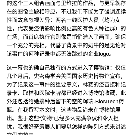
的这个三人组合画面与里维拉的作品，与更早就存
在的图像主题相呼应。不过我们不能为了强调连续
性而故意忽视差异：两名一线医护人员（均为女
性，代表受疫情影响比例更高的有色人种社群）的
在场，而首席执行官则像是悄悄潜入了画面，确保
一个充分的亮相。代替了背景中的奶牛的是无论对
该事件的何种记录中都无法跳过的企业logo。
这一幕也的确自己独有的方式进入了博物馆：仅仅
几个月后，史密森学会美国国家历史博物馆宣布，
为了记录这一事件的重要意义，林赛的疫苗接种记
录卡、取样和医院卡牌都已经进入博物馆收藏，此
外还包括给她接种后留下的空的辉瑞-BioNTech药
瓶。在我撰写本文时，这些物品尚未在博物馆展
出。鉴于这些“文物”已经多么充满争议和令人担
忧，我很好奇策展人们要以怎样的陈列方式来讲述