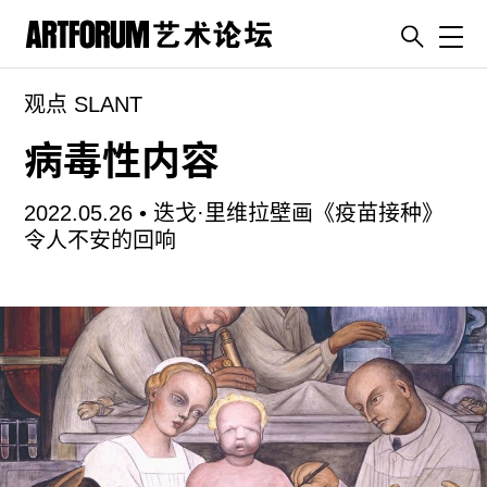
Toggl
观点 SLANT
artguide
新闻
病毒性内容
展评
2022.05.26 •
迭戈·里维拉壁画《疫苗接种》
杂志
令人不安的回响
专栏
视频
ENGLISH
ART & EDUCATION
广告
订阅