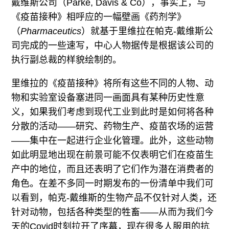
戴维斯公司（Parke, Davis & Co），事实上，与
《疫苗接种》相呼应的一幅壁画《药剂学》
（
Pharmaceutics
）就基于里维拉在帕克-戴维斯公
司完成的一些速写，中心人物据传是根据该公司的
执行副总裁的样貌绘制的。
里维拉的《疫苗接种》将所有这些不同的人物、动
物和实验室设备塞进同一画面具有某种历史性意
义，如果我们考虑到现代工业到此时是如何将各种
分散的活动——研究、药物生产、疫苗农场的运营
——集中在一起进行企业化管理。此外，这些动物
如此明显地出现在前景可能不仅表明它们在疫苗生
产中的地位，而且还表明了它们作为潜在消费者的
角色。在差不多同一时期发布的一份清单中我们可
以看到，帕克-戴维斯的生物产品不仅针对人类，还
针对动物，包括各种类型的牲畜——从而为我们今
天的Covid时刻拉开了序幕，现在很多人服用的抗