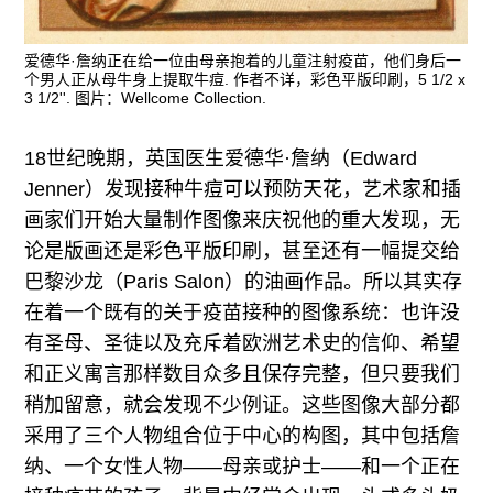
爱德华·詹纳正在给一位由母亲抱着的儿童注射疫苗，他们身后一
个男人正从母牛身上提取牛痘. 作者不详，彩色平版印刷，5 1/2 x
3 1/2''. 图片：Wellcome Collection.
18世纪晚期，英国医生爱德华·詹纳（Edward
Jenner）发现接种牛痘可以预防天花，艺术家和插
画家们开始大量制作图像来庆祝他的重大发现，无
论是版画还是彩色平版印刷，甚至还有一幅提交给
巴黎沙龙（Paris Salon）的油画作品。所以其实存
在着一个既有的关于疫苗接种的图像系统：也许没
有圣母、圣徒以及充斥着欧洲艺术史的信仰、希望
和正义寓言那样数目众多且保存完整，但只要我们
稍加留意，就会发现不少例证。这些图像大部分都
采用了三个人物组合位于中心的构图，其中包括詹
纳、一个女性人物——母亲或护士——和一个正在