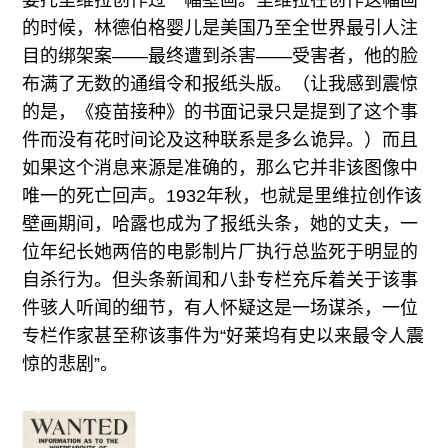
委托里维拉创作过一幅壁画。里维拉在创作这幅画
的时候，林德伯格婴儿是美国乃至全世界最引人注
目的绑架案——最终遭到杀害——受害者，他的脸
布满了无数的通缉令和报纸头版。（让我感到震惊
的是，《疫苗接种》的书面记录只是提到了这个事
件而没有花时间论及这种联系是多么诡异。）而且
如果这个消息来源是准确的，那么它并非该图像中
唯一的死亡回声。1932年秋，也就是里维拉创作该
壁画期间，哈露也成为了报纸头条，她的丈夫，一
位年纪长她两倍的电影制片厂执行总监死于明显的
自杀行为。但头条新闻和八卦专栏充斥着关于该事
件骇人听闻的细节，有人怀疑这是一场谋杀，一位
专栏作家甚至称该事件为“好莱坞有史以来最令人震
惊的悲剧”。