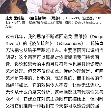
往期内容
迭戈·里维拉，《疫苗接种》（局部），1932-33
，湿壁画，101
1/2 × 84''. 位于壁画“底特律工业”北墙. 图片：Detroit Institute of
Arts.
联系我们
过去几年，我的思绪不断返回迭戈·里维拉（Diego
关注我们
Rivera）的《疫苗接种》（
Vaccination
）。我简直
无法把它从脑子里驱赶出去。主要原因可以说相当
明显：这个画面可以算是对疫情期间我们持续阅
读、谈论和思考的主题最具符号性也最具辨识度的
艺术处理。但又不仅仅如此。传统的理解是，壁画
艺术是直接的、说教的、陈述性的，而里维拉的作
品绝非如此。它的效果令人不安，让你无法逃脱。
无论从什么角度来分析，这幅画都既有代表性又与
众不同，它建立在对该主题既有的描绘上，但同时
又将它们推向一种我们在今天都可以感受到的强