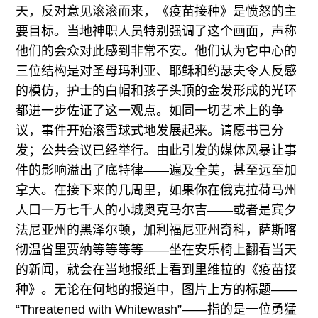
天，反对意见滚滚而来，《疫苗接种》是愤怒的主
要目标。当地神职人员特别强调了这个画面，声称
他们的会众对此感到非常不安。他们认为它中心的
三位结构是对圣母玛利亚、耶稣和约瑟夫令人反感
的模仿，护士的白帽和孩子头顶的金发形成的光环
都进一步佐证了这一观点。如同一切艺术上的争
议，事件开始滚雪球式地发展起来。请愿书已分
发；公共会议已经举行。由此引发的媒体风暴让事
件的影响溢出了底特律——遍及全美，甚至远至加
拿大。在接下来的几周里，如果你在俄克拉荷马州
人口一万七千人的小城奥克马尔吉——或者是宾夕
法尼亚州的黑泽尔顿，加利福尼亚州奇科，萨斯喀
彻温省里贾纳等等等等——坐在安乐椅上翻看当天
的新闻，就会在当地报纸上看到里维拉的《疫苗接
种》。无论在何地的报道中，图片上方的标题——
“Threatened with Whitewash”——指的是一位勇猛