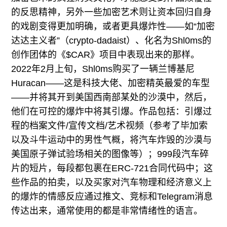
的反思精神，另外一些加密艺术则让资本回归自身
的戏剧变得更加明确，或者更具爆炸性——如“加密
达达主义者”（crypto-dadaist）、化名为Shl0ms的
创作团体的《$CAR》项目中表现出来的那样。
2022年2月上旬，Shl0ms购买了一辆兰博基尼
Huracan——这是科技大佬、加密精英最爱的车型
——并将其开到美国西南部某处的沙漠中，然后，
他们在可控的爆炸中将其引爆。作品包括：引爆过
程的档案文件/宣传文档/艺术视频（参考了毕加索
以及斗牛运动中的男性气概，将汽车炸毁的沙漠与
美国原子弹试验场相关的图像等）；999段汽车碎
片的短片，每段都包裹在ERC-721合同代码中；这
些作品的拍卖，以及买家对汽车物理和经济意义上
的爆炸的情感反应通过推文、竞标和Telegram消息
传达出来，通常使用的都是非常情绪性的语言。