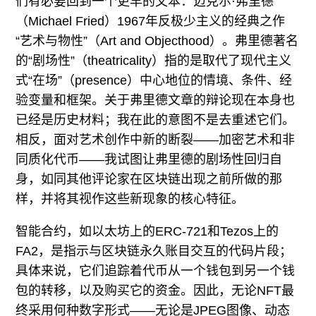
们有必要回到一个更早的文本：迈克尔·弗里德
（Michael Fried）1967年反极少主义的经典之作
“艺术与物性”（Art and Objecthood）。弗里德著名
的“剧场性”（theatricality）指的是取代了现代主义
式“在场”（presence）中心地位的情境、条件、经
验变量和框架。关于弗里德文章的辩论现在本身也
已经是历史材料；我在此的意图不是去重述它们。
相反，面对艺术创作中新的断裂——加密艺术和非
同质化代币——我试图让弗里德的剧场性回归自
身，如同其他评论家在区块链出现之前所做的那
样，并将其视作这些新现象的核心特征。
智能合约，如以太坊上的ERC-721和Tezos上的
FA2，是指示与区块链永久账目交互的代码片段；
具体来说，它们追踪着代币从一个钱包到另一个钱
包的转移，以及购买它的资金。因此，无论NFT最
终采用何种数字形式——无论是JPEG图像、动态