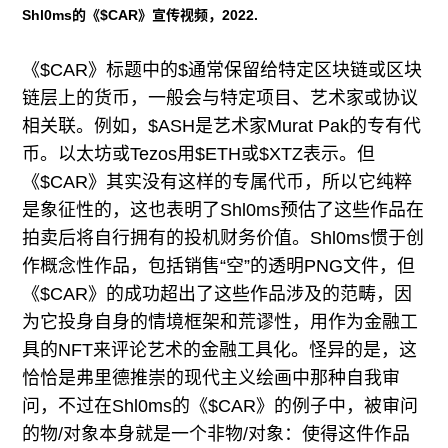
Shl0ms的《$CAR》宣传视频，2022.
《$CAR》标题中的$通常保留给特定区块链或区块
链层上的货币，一般会与特定项目、艺术家或协议
相关联。例如，$ASH是艺术家Murat Pak的专有代
币。以太坊或Tezos用$ETH或$XTZ表示。但
《$CAR》其实没有这样的专属代币，所以它纯粹
是象征性的，这也表明了Shl0ms预估了这些作品在
拍卖后将自行拥有的投机财务价值。Shl0ms惯于创
作概念性作品，包括销售“空”的透明PNG文件，但
《$CAR》的成功超出了这些作品涉及的范畴，因
为它投身自身的情境框架和荒谬性，用作为金融工
具的NFT来评论艺术的金融工具化。怪异的是，这
恰恰是弗里德推崇的现代主义绘画中那种自我审
问，不过在Shl0ms的《$CAR》的例子中，被审问
的物/对象本身就是一个非物/对象：使得这件作品