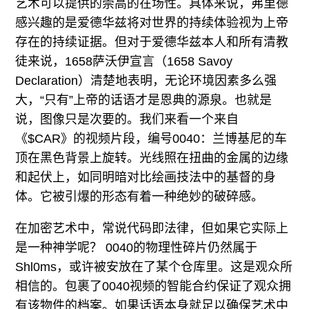
艺术可以提供的崇高的在场性。具体来说，弗里德
感兴趣的是爱德华兹将对世界的持续体验视为上帝
存在的持续证据。但对于爱德华兹本人和所有清教
徒来说，1658萨沃伊宣言（1658 Savoy
Declaration）清楚地表明，无论环境因素多么强
大，“只有”上帝的话语才是恩典的源泉。也就是
说，图像只是次要的。我们来看一个来自
《$CAR》的视频片段，编号0040：兰博基尼的车
顶在黑色背景上旋转。光线照在扭曲的金属的边缘
和起伏上，如同明暗对比绘画技法中的基督的身
体。它被引爆的形态有着一种绝妙的破碎感。
在加密艺术中，常说代码即法律，但如果它实际上
是一种神学呢？ 0040的物理性碎片仍然属于
Shl0ms，或许被安放在了某个仓库里。这是观众所
相信的。包裹了0040视频的智能合约保证了观众拥
有该物件的档案。如果话语本身就足以确保艺术中