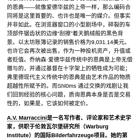
的恩典——就像爱德华兹的上帝一样，那么编码合
同将是这里首要的、也许也是唯一的媒介。但事实
并非如此。在浏览器窗口的小型剧场中，碎裂的车
顶部件锯齿状的边缘“刮擦”着天鹅绒般的黑色背
景。以太坊账簿记录的销售价格为9,031.14美元。
也许它会再次被出售，作为一种投机资产，升值或
者贬值。乔纳森·爱德华兹传统中的恩典是上帝无偿
赠与的，并通过基督在十字架上的牺牲成为可能；
弗里德现代主义传统中的恩典是由艺术作品的物质
超越性所赋予的。而Shl0ms 通过交换的戏剧让我
们回到经验的核心问题，质询恩典本身是否是交易
性的，如果是，它该如何被定价。
A.V. Marraccini
是一名写作者、评论家和艺术史学
家，供职于伦敦瓦尔堡研究所（
Warburg
Institute
）的国际
Bilderfahrzeuge
项目。她的第