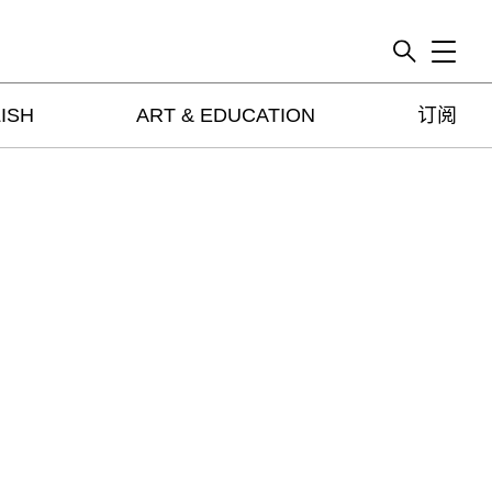
Toggle
ISH
ART & EDUCATION
订阅
artguide
新闻
展评
杂志
专栏
视频
ENGLISH
ART & EDUCATION
广告
订阅
往期内容