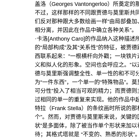
盖洛（Georges Vantongerloo
不过，这样那样的不同跟贾德与莫里斯共
们反对那种跟大多数绘画一样“由局部叠加
相分离，并因此在作品中确立各种关系”。（他们会
·卡洛[Anthony Caro]的作品纳入
的“局部构成”及其“关系性”的特征，被贾德跟他
西联系起来：“一根横杆向外戳；一块铁
义和拟人化的形象。空间也会呼应之。”以
德与莫里斯强调整全性、单一性的和不可
为“一件东西”，一个单一的“特殊物品”。
可分性”投入了相当可观的精力；而贾德
过相同的单一的重复来实现。他的作品中
特拉（Frank Stella）的条纹画时所
个”。然而，对贾德与莫里斯来说，关键的因素
状”是多面体，除了被当作单个形状来加
待；其格式塔就是 “不变的、熟悉的形状