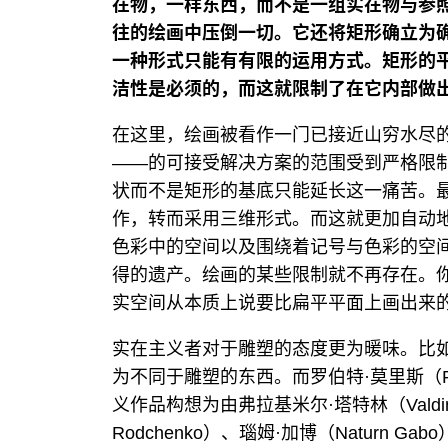
在物，一样东西，而不是一组实在物与参
往的绘画中压倒一切。它还将矩形确立为
一种形式只能有有限的运用方式。矩形的平
洁性是必须的，而这就限制了在它内部做
在这里，绘画被看作一门已接近山穷水尽
——的可接受解决方案的范围受到严格限
状而不是矩形的基底只能延长这一痛苦。
作，转而采用三维形式。而这就更加自动
色彩中的空间以及围绕着记号与色彩的空
得的遗产。绘画的某些限制就不再存在。
实空间从本质上说要比扁平平面上画出来
实在主义者对于雕塑的态度更为暖味。比如
为不同于雕塑的东西。而罗伯特·莫里斯（Rob
义作品构想为由弗拉基米尔·塔特林（Valdimir
Rodchenko）、瑙姆·加博（Naturn Gabo