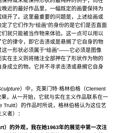
画保持或未能保持形状的最纯粹的例子；而在
拉晚近的最好作品里，一幅既定的画要保持为
或绕开了。这里最重要的问题是，上述绘画或
定了它们作为“绘画”的身份的是它们是否直面
它们就只能被当作物来体验。这一点可以用以
了它的律令，即它击溃或是悬搁了它自身的物
这一形状必须属于“绘画”——它必须是图像
而实在主义则将赌注全部押在了形状作为物的
自身成立的物。它并不寻求击溃或悬搁它自身
。
Sculpture
）中，克莱门特·格林伯格（Clement
ce）的效果，从一开始，它就与实在主义作品联系在一
e Truitt）的作品时所说，格林伯格认为这位艺
主义者）：
rt）的外观，我在她1963年的展览中第一次注