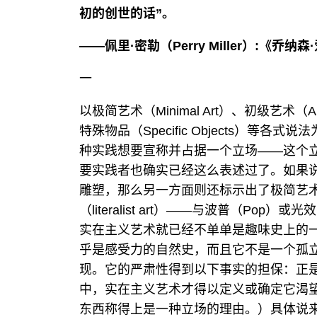
初的创世的话
”
。
——
佩里
·
密勒（
Perry Miller
）
:
《乔纳森
·
一
以极简艺术（Minimal Art）、初级艺术（ABC
特殊物品（Specific Objects）
种实践想要宣称并占据一个立场——这个
要实践者也确实已经这么表述过了。如果
雕塑，那么另一方面则还标示出了极简艺
（literalist art）——与波普（Pop
实在主义艺术就已经不单单是趣味史上的
乎是感受力的自然史，而且它不是一个孤
现。它的严肃性得到以下事实的担保：正
中，实在主义艺术才得以定义或确定它渴
东西称得上是一种立场的理由。）具体说