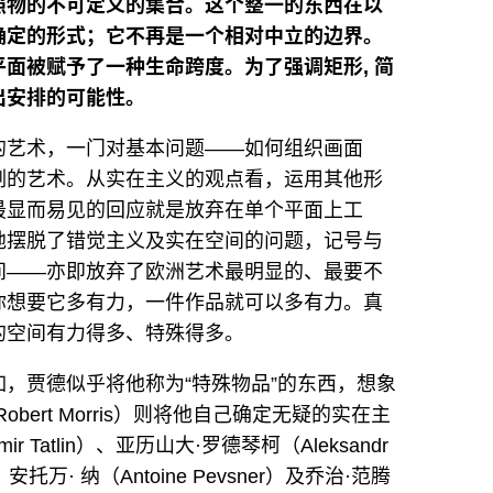
照物的不可定义的集合。这个整一的东西在以
确定的形式；它不再是一个相对中立的边界。
面被赋予了一种生命跨度。为了强调矩形, 简
出安排的可能性。
的艺术，一门对基本问题——如何组织画面
制的艺术。从实在主义的观点看，运用其他形
最显而易见的回应就是放弃在单个平面上工
地摆脱了错觉主义及实在空间的问题，记号与
间——亦即放弃了欧洲艺术最明显的、最要不
你想要它多有力，一件作品就可以多有力。真
的空间有力得多、特殊得多。
，贾德似乎将他称为“特殊物品”的东西，想象
ert Morris）则将他自己确定无疑的实在主
 Tatlin）、亚历山大·罗德琴柯（Aleksandr
）安托万· 纳（Antoine Pevsner）及乔治·范腾