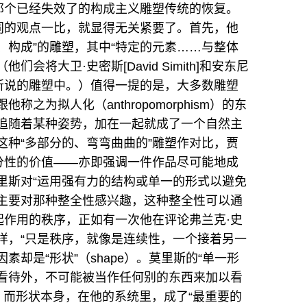
）所奠定的那个已经失效了的构成主义雕塑传统的恢复。
同的观点一比，就显得无关紧要了。首先，他
、构成”的雕塑，其中“特定的元素……与整体
将大卫·史密斯[David Simith]和安东尼
这种描述所说的雕塑中。）值得一提的是，大多数雕塑
称之为拟人化（anthropomorphism）的东
片追随着某种姿势，加在一起就成了一个自然主
这种“多部分的、弯弯曲曲的”雕塑作对比，贾
分性的价值——亦即强调一件作品尽可能地成
莫里斯对“运用强有力的结构或单一的形式以避免
则主要对那种整全性感兴趣，这种整全性可以通
起作用的秩序，正如有一次他在评论弗兰克·史
说的那样，“只是秩序，就像是连续性，一个接着另一
却是“形状”（shape）。莫里斯的“单一形
以看待外，不可能被当作任何别的东西来加以看
”。而形状本身，在他的系统里，成了“最重要的