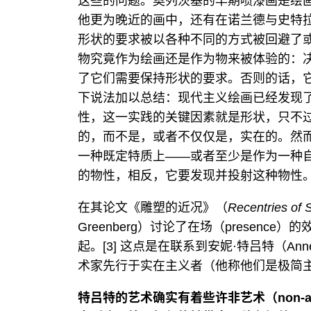
这些的问题。奥列茨基的早期喷漆画是绘
他更为晚近的画中，还有在诺兰德与史特
形状的要求被以各种不同的方式被回避了
物究竟作为绘画还是作为物来被体验的：决
了它们需要保持形状的要求。否则的话，
下说法加以总结：现代主义绘画已经发现
性，这一实践的关键因素就是形状，只不过
的，而不是，或者不仅仅是，实在的。然
一种既定特质上——或者至少是作为一种
的物性，相反，它要发现并投射这种物性
在其论文《雕塑的近况》（
Recentries of 
Greenberg）讨论了在场（presen
起。[3] 这点是在联系到安妮·特吕特（Ann
术家先行于实在主义者（他称他们是极简
特吕特的艺术确实有着些许非艺术（non-a