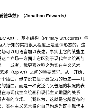
爱德华兹》（
Jonathan Edwards
）
 Art）、基本结构（Primary Structures）与
等各式说法为人所知的实践很大程度上是意识形态的。这
立场可以用语言加以表述，事实上它的某些主
说这个立场一方面让它区别于现代主义绘画与
术——或者，我更喜欢称之为实在主义艺术
）或光效艺术（Op Art）之间的重要差异。从一开始，
一个插曲。毋宁说它属于感受力的历史——几
立的插曲，而是一种宽泛而又普遍的状况的表
是在与现代主义绘画和现代主义雕塑的关系
望占有的立场。（我以为，这就是它所宣布的
来，实在主义艺术将它自己构想为既非现代主