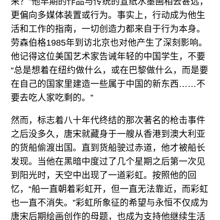
来？”他早期的作品与传统的宣纸水墨画相去甚远，
更偏向多媒体装置或行为。事实上，行动成为他生
活和工作的指南，一切创造力都来自于行为本身。
劳森伯格1985年到访北京也对他产生了深刻影响。
他记得这位美国艺术家告诫年轻的中国学生，不要
“总是想着在纽约做什么，或在巴黎做什么，而是要
在自己的国家里建造一些属于中国的新东西……不
要去吃人家吃剩的。”
然而，标志着八十年代终结的那次著名的枪击事件
之后没多久，唐宋就藏身于一艘从香港到澳大利亚
的货船偷渡出国。直到货船驶过赤道，他才被船长
发现。当他在黑暗中度过了几个星期之后第一次见
到阳光时，天空中出现了一道彩虹。按照他的回
忆，“船一直朝着彩虹开，但一直无法靠近，而彩虹
也一直不消失。”彩虹所象征的希望与永恒不仅成为
唐宋后期绘画创作的母题，也成为支持他继续生活