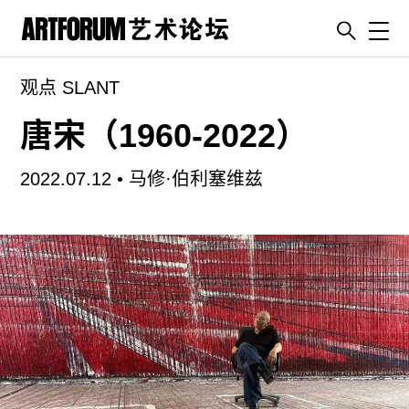
Toggl
观点 SLANT
artguide
新闻
唐宋（1960-2022）
展评
2022.07.12 •
马修·伯利塞维兹
杂志
专栏
视频
ENGLISH
ART & EDUCATION
广告
订阅