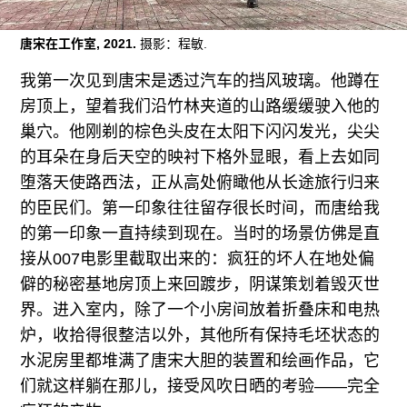
往期内容
唐宋在工作室, 2021.
摄影：程敏.
我第一次见到唐宋是透过汽车的挡风玻璃。他蹲在
联系我们
房顶上，望着我们沿竹林夹道的山路缓缓驶入他的
巢穴。他刚剃的棕色头皮在太阳下闪闪发光，尖尖
关注我们
的耳朵在身后天空的映衬下格外显眼，看上去如同
堕落天使路西法，正从高处俯瞰他从长途旅行归来
的臣民们。第一印象往往留存很长时间，而唐给我
的第一印象一直持续到现在。当时的场景仿佛是直
接从007电影里截取出来的：疯狂的坏人在地处偏
僻的秘密基地房顶上来回踱步，阴谋策划着毁灭世
界。进入室内，除了一个小房间放着折叠床和电热
炉，收拾得很整洁以外，其他所有保持毛坯状态的
水泥房里都堆满了唐宋大胆的装置和绘画作品，它
们就这样躺在那儿，接受风吹日晒的考验——完全