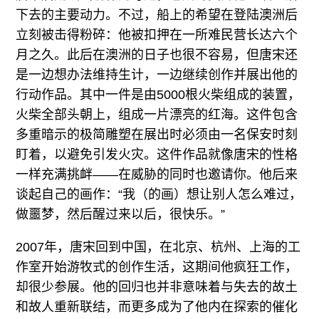
下去的主要动力。不过，船上的希望在登陆澳洲后
立刻被击得粉碎：他被扣押在一所难民营长达六个
月之久。此后在澳洲的日子也很不容易，但唐宋还
是一边想办法维持生计，一边继续创作并展出他的
行动作品。其中一件是由5000根火柴组成的装置，
火柴全部头朝上，组成一片漂亮的红海。这件包含
多重暗示的极简雕塑在展出时必须由一名保安时刻
盯着，以避免引发火灾。这件作品就像唐宋的性格
一样充满挑衅——在威胁的同时也邀请你。他后来
谈起自己的画作：“我（的画）想让别人怎么难过，
做噩梦，然后醒过来以后，很快乐。”
2007年，唐宋回到中国，在北京、杭州、上海的工
作室开始游牧式的创作生活，这期间他疯狂工作，
却很少参展。他的回归也并非意味着与失去的故土
和故人重新联结，而更多成为了他内在探索的催化