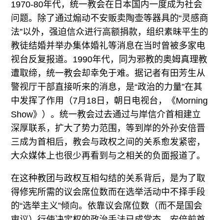
1970-80年代，统一教会在日本国内一度成为社会
问题。除了通过煽动不安贩卖陶壶等器具的“灵感商
法”以外，强迫信众进行高额捐款，组织素昧平生的
教徒结婚并举办集体婚礼等消息在当时曾被多家电
视台反复报道。1990年代，同为邪教的奥姆真理教
遭取缔，统一教会却幸免于难。据记者有田芳生从
警视厅干部直接听来的消息，是“政治的力量”在其
中发挥了作用（7月18日，朝日电视台，《Morning
Show》）。统一教会过去通过与岸信介首相建立
深厚联系，扩大了势力范围，等到岸的外孙安倍晋
三成为首相后，教会与政权之间的关系愈发紧密，
大众媒体上也很少再看到与之相关的负面报道了。
在这种教团与政权互相勾结的关系背后，是为了取
得修宪所需的议会席位数而在选举活动中不择手段
的“选举主义”倾向。依靠议会席位数（而不是国会
审议）行使决定权的政治手法已成常态，安倍前首