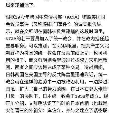
局来逮捕他了。
根据1977年韩国中央情报部（KCIA）贿赂美国国
会议员事件（又称“韩国门事件”）的调查报告显
示，就在文鲜明在南韩被反复逮捕的这段时间里，
KCIA的若干要员加入了统一教会，并在教内担任起
重要职务。可以推测，在KCIA眼里，把共产主义北
朝鲜称为撒旦的统一教会在反共前线上是一枚可利
用的棋子，而文鲜明则希望通过拉拢权力来巩固教
团，两者之间应该是达成了某种交易。冷战期间，
日韩两国在美国主导的反共阵营里迅速靠近，统一
教会就在这样的趋势中一边被政治利用，一边跨越
国境，扩大了自己的势力范围。在日本右翼大佬笹
川良一的协助下，日本统一教会于1958年成立。经
笹川介绍，文鲜明认识了当时的日本首相（也就是
安倍晋三的外祖父）岸信介，并与之建立了紧密联