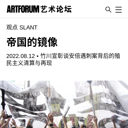
Toggl
观点 SLANT
artguide
新闻
帝国的镜像
展评
2022.08.12 •
竹川宣彰谈安倍遇刺案背后的殖
杂志
民主义清算与再现
专栏
视频
ENGLISH
ART & EDUCATION
广告
订阅