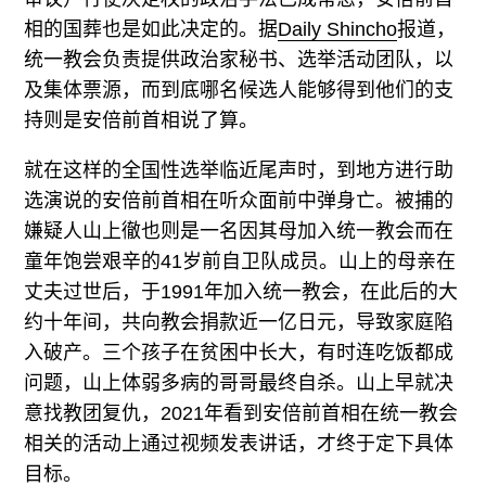
相的国葬也是如此决定的。据
Daily Shincho
报道，
统一教会负责提供政治家秘书、选举活动团队，以
及集体票源，而到底哪名候选人能够得到他们的支
持则是安倍前首相说了算。
就在这样的全国性选举临近尾声时，到地方进行助
选演说的安倍前首相在听众面前中弹身亡。被捕的
嫌疑人山上徹也则是一名因其母加入统一教会而在
童年饱尝艰辛的41岁前自卫队成员。山上的母亲在
丈夫过世后，于1991年加入统一教会，在此后的大
约十年间，共向教会捐款近一亿日元，导致家庭陷
入破产。三个孩子在贫困中长大，有时连吃饭都成
问题，山上体弱多病的哥哥最终自杀。山上早就决
意找教团复仇，2021年看到安倍前首相在统一教会
相关的活动上通过视频发表讲话，才终于定下具体
目标。