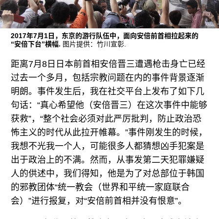
往期内容
2017年7月1日，东京的游行队伍中，面向安倍前首相拉起来的
“安倍下台”横幅.
图片提供：竹川宣彰.
联系我们
距离7月8日日本前首相安倍晋三遭遇枪击身亡已经
关注我们
过去一个多月，包括宗教问题在内的事件背景逐渐
明朗。事件发生后，我在社交平台上发布了如下几
句话：“真心希望他（安倍晋三）在这次事件中能够
获救”，“整个社会必须对此严厉批判，防止政治恐
怖主义的时代从此拉开帷幕。”事件刚发生的时候，
我想不光我一个人，可能很多人都猜想凶手犯案是
出于政治上的不满。然而，从事发第二天犯罪嫌疑
人的供述中，我们得知，他是为了对总部位于韩国
的邪教团体“统一教会（世界和平统一家庭联合
会）”进行报复，对“安倍前首相并没有恨意”。