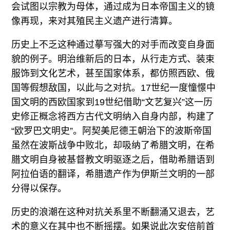
会试图以宗教为母体，通过成为日本帝国主义的镜
像再现，来对其殖民主义遗产进行清算。
历史上不乏这种通过摹写强大的对手而改变自身面
貌的例子。明治维新后的日本，从行走方式、装束
服饰到文化艺术，甚至国家体系，都仿照西欧、俄
国等假想敌国，以此与之对抗。17世纪一度憧憬中
国文明的西欧国家到19世纪借助“文艺复兴”这一历
史修正概念将西方古代文明纳入自身内部，构建了
“欧罗巴文明史”。阿契美尼德王朝治下的波斯帝国
虽然在波斯战争中败北，却吸纳了希腊文明，在希
腊文明自身被基督教文明驱逐之后，借助希腊语到
阿拉伯语的翻译，希腊遗产作为伊斯兰文明的一部
分得以保存。
历史的浪潮在这种对抗关系里不断翻涌又退去，艺
术的意义在其中也不断摇摆。如果说此次安倍前首