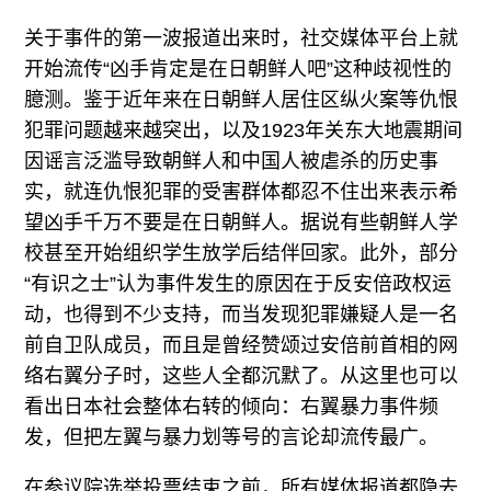
关于事件的第一波报道出来时，社交媒体平台上就
开始流传“凶手肯定是在日朝鲜人吧”这种歧视性的
臆测。鉴于近年来在日朝鲜人居住区纵火案等仇恨
犯罪问题越来越突出，以及1923年关东大地震期间
因谣言泛滥导致朝鲜人和中国人被虐杀的历史事
实，就连仇恨犯罪的受害群体都忍不住出来表示希
望凶手千万不要是在日朝鲜人。据说有些朝鲜人学
校甚至开始组织学生放学后结伴回家。此外，部分
“有识之士”认为事件发生的原因在于反安倍政权运
动，也得到不少支持，而当发现犯罪嫌疑人是一名
前自卫队成员，而且是曾经赞颂过安倍前首相的网
络右翼分子时，这些人全都沉默了。从这里也可以
看出日本社会整体右转的倾向：右翼暴力事件频
发，但把左翼与暴力划等号的言论却流传最广。
在参议院选举投票结束之前，所有媒体报道都隐去