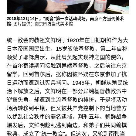
2018年12月14日，“刷音”第一次活动现场，南京四方当代美术
馆.
图片提供：南京四方当代美术馆.
统一教会的教祖文鲜明于1920年在日据朝鲜作为大
日本帝国国民出生，15岁皈依基督教，第二年自称
领受了耶稣启示，从此肩负起实现神之国的使命，
在首尔寄读期间接触到异端基督教，之后前往东京
留学，回到首尔后，据称因被怀疑在东京参加了抗
日运动而遭到过宪兵拷问。1945年，朝鲜从殖民统
治下解放之后，文鲜明在一部分异端基督教教派中
崭露头角，却遭到主流基督教的排挤，于是将活动
场所转移到平壤，但又被共产党控制下的当地警方
以扰乱社会秩序的罪名逮捕，判刑五年。朝鲜战争
爆发后，文鲜明趁乱逃到南边，和弟子们共同编撰
教典，成立了“统一教会”。但这次，又轮到南韩当