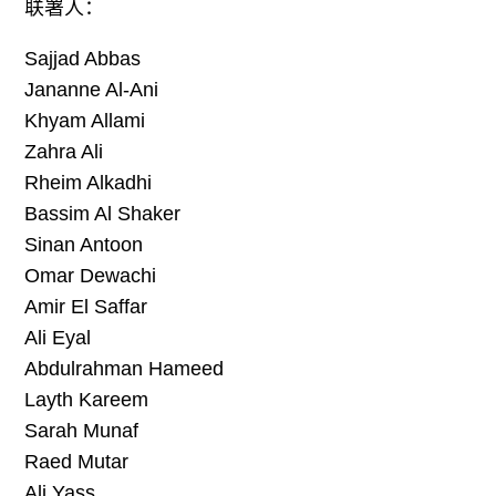
联署人：
Sajjad Abbas
Jananne Al-Ani
Khyam Allami
Zahra Ali
Rheim Alkadhi
Bassim Al Shaker
Sinan Antoon
Omar Dewachi
Amir El Saffar
Ali Eyal
Abdulrahman Hameed
Layth Kareem
Sarah Munaf
Raed Mutar
Ali Yass