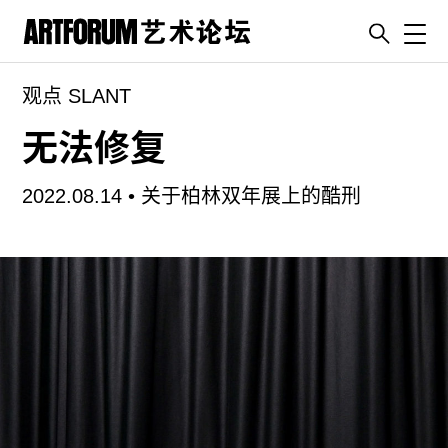
Toggl
观点 SLANT
artguide
新闻
无法修复
展评
2022.08.14 •
关于柏林双年展上的酷刑
杂志
专栏
视频
ENGLISH
ART & EDUCATION
广告
订阅