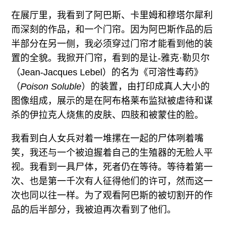
在展厅里，我看到了阿巴斯、卡里姆和穆塔尔犀利
而深刻的作品，和一个门帘。因为阿巴斯作品的后
半部分在另一侧，我必须穿过门帘才能看到他的装
置的全貌。我掀开门帘，看到的是让-雅克·勒贝尔
（Jean-Jacques Lebel）的名为《可溶性毒药》
（
Poison Soluble
）的装置，由打印成真人大小的
图像组成，展示的是在阿布格莱布监狱被虐待和谋
杀的伊拉克人烧焦的皮肤、四肢和被蒙住的脸。
我看到白人女兵对着一堆摞在一起的尸体咧着嘴
笑，我还与一个被迫握着自己的生殖器的无脸人平
视。我看到一具尸体，死者仍在等待。等待着第一
次、也是第一千次有人征得他们的许可，然而这一
次也同以往一样。为了观看阿巴斯的被切割开的作
品的后半部分，我被迫再次看到了他们。