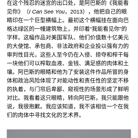
在这个残忍的迷宫的出口处，是阿巴斯的《我能看
见你》（
I Can See You
，2013），他把自己的眼
睛印在一个巨型横幅上。最初这个横幅挂在面向巴
格达绿区的一幢建筑物上，并印着“我能看见你”的
字样。这幅作品对美国军队、他们价值数十亿美元
的大使馆、承包商、非法政府和企业投以强有力的
审判性目光，这些人至今仍在入侵、掠夺和榨干每
一块他们可以榨取血液、金钱、满足感的肉体和土
壤。阿巴斯的眼睛和他为了安装这件作品所冒的身
体和政治风险体现了对能动性和责任性的坚定不移
的执着，与门帘后卑鄙、窥视性的场景形成了鲜明
对比。我看着这只眼睛，转向阿巴斯，我只能跟他
说，我很抱歉。我应该知道，我不该相信一个在我
们的肉体中寻找文化的艺术界。