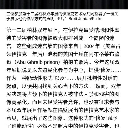
往期内容
三位参加第十二届柏林双年展的伊拉克艺术家共同签署了一份关
于展示他们作品方式的声明. 图片：Brett Jordan/Flickr.
第十二届柏林双年展上，在伊拉克遭受酷刑和性虐
联系我们
待的受害者的图像被放大和排列成一个简陋的迷
关注我们
宫。这些组成迷宫墙的图像来自于2004年（美军占
领伊拉克一年后）泄漏的美国士兵在阿布格莱布监
狱（Abu Ghraib prison）拍摄的照片。今年这届双
年展据说是以去殖民化参与为中心，提供“修复……
作为一种能动性形式”以及“……展开批判性对话的
起点，以便共同找到关心当下的方法。”然而，双年
展决定将占领下的伊拉克人被非法囚禁和残害的图
像商品化，而且未经受害者允许，也没有征求参与
本届双年展且作品就在隔壁展出的伊拉克艺术家的
意见，就展出了这些图像。这种形式的“修复”赋予
了谁能动性？必然不是照片中的伊拉克受害者，也