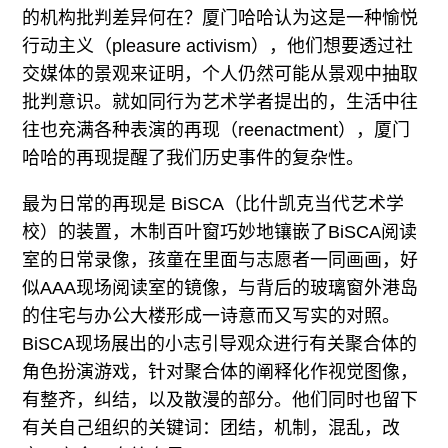
的机构批判差异何在？厦门哈哈认为这是一种愉悦
行动主义（pleasure activism），他们想要透过社
交媒体的景观来证明，个人仍然可能从景观中抽取
批判意识。就如同行为艺术学者提出的，生活中往
往也充满各种表演的再现（reenactment），厦门
哈哈的再现提醒了我们历史事件的复杂性。
最为日常的再现是 BiSCA（比什凯克当代艺术学
校）的装置，木制百叶窗巧妙地镶嵌了BiSCA阅读
室的日常录像，孩童在里面与志愿者一同画画，好
似AAA现场阅读室的镜像，与背后的玻璃窗外港岛
的住宅与办公大楼形成一诗意而又写实的对照。
BiSCA现场展出的小志引导观众进行有关聚合体的
角色扮演游戏，针对聚合体的阐释化作视觉图像，
有整齐，纠结，以及散漫的部分。他们同时也留下
有关自己组织的关键词：团结，机制，混乱，改