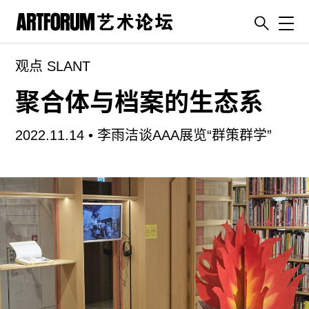
Toggl
观点 SLANT
artguide
新闻
聚合体与档案的生态系
展评
2022.11.14 •
李雨洁谈AAA展览“群策群学”
杂志
专栏
视频
ENGLISH
ART & EDUCATION
广告
订阅