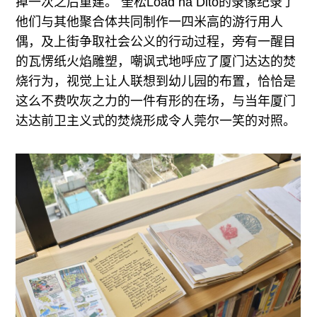
掉一次之后重建。 奎松Load na Dito的录像纪录了
他们与其他聚合体共同制作一四米高的游行用人
偶，及上街争取社会公义的行动过程，旁有一醒目
的瓦愣纸火焰雕塑，嘲讽式地呼应了厦门达达的焚
烧行为，视觉上让人联想到幼儿园的布置，恰恰是
这么不费吹灰之力的一件有形的在场，与当年厦门
达达前卫主义式的焚烧形成令人莞尔一笑的对照。