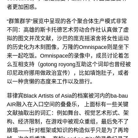
者更加困惑。
“群策群学”展览中呈现的各个聚合体生产模式非常
不同：高雄的斯卡托德艺术劳动合作社认真做了虚
拟的图文并茂文献，沙巴的庞克摇滚舍将女性运动
的历史化为木刻图像，万隆的Omnispace则是坐下
来一起吃饭。Omnispace的录像中，成员讨论着怎
么互相支持（gotong royong互助这个词却也曾经被
印尼政府挪用做政治宣传），比如填饱肚子，或者
以一种贪懒的态度来工作以及旅行。
菲律宾Black Artists of Asia的档案被河内的ba-bau
AIR融入在入口空间的叠叠乐， 上面标有一些关键
文献抽取出的词汇：例如舞台、视觉艺术形式、架
构、经济限制，在游戏中被观众重组，最后免不了
崩塌——针对框架或知识的构造似乎只是为了再垮