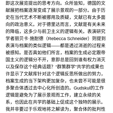
即这次展览提出的思考方向。众所皆知，德国的文
献展把档案逐渐变成了展示景观的一部分。由于历
史在当代艺术不断被挪用及质疑，文献已有太多面
向的政治意义。对于德里达而言，文献是有关未来
的降临，这多少与前卫主义的逻辑有关。表演研究
学者丽贝卡·施耐德（Rebecca Schneider）则提到
表演与档案的类似逻辑——都是透过消逝的过程来
被感知。是否真如他们所言，档案的生成必定跟帝
国主义的逻辑分不开，意即总是回到谁有权力消灭
以及保存这个经典话题？“群策群学”共学的成果也
许显示了文献库针对这个逻辑反思所做出的努力，
档案生成的当下架构更加复杂，也未尝不可能是很
多聚合体透过去中心化所创造的。Gudskul的工作
逻辑是避免为了展示景观而工作，建立永续的关
系，也因此在共学的基础上促成这个独特的展示。
我并非要过于乐观地将之解读为，聚合体的批判性