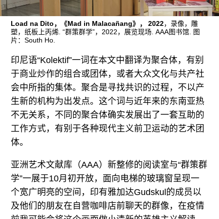
往期内容
Load na Dito，《Mad in Malacañang》， 2022
，录像，雕
塑，纸板上丙烯. “群策群学”，2022，展览现场. AAA图书馆. 图
片：South Ho.
联系我们
印尼语“Kolektif”一词在本文中翻译为聚合体，有别
关注我们
于商业炒作的组合或团体，或者大众文化与共产社
会中所指的集体。聚合是寻找共识的过程，不以产
生新的机构为出发点。这个词与近年来的东南亚热
不无关系，不同的聚合体确实发展出了一套互助的
工作方式，有别于各种现代主义前卫运动的艺术团
体。
亚洲艺术文献库（AAA）新整修的阅读室与“群策群
学”一展于10月初开放，面向电梯的玻璃窗呈现一
个宽广明亮的空间，印有雅加达Gudskul的成员以
及他们的朋友在自营咖啡店前聊天的群像，在疫情