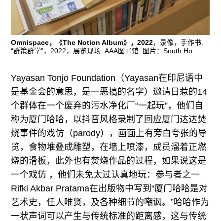
Omnispace，《The Notion Album》，2022
，录像，手作书.
“群策群学”，2022，展览现场. AAA图书馆. 图片：South Ho.
Yayasan Tonjo Foundation（Yayasan在印尼语中
是基金会的意思，是一恶搞的名字）邀请日惹的14
个群体在一个废弃的污水净化厂“一起玩”，他们自
称为厦门哈哈，以抖音风格录制了回应厦门达达焚
烧事件的戏仿（parody），画面上有旁白夸张的导
览，食物堆叠成雕塑，在墙上喷漆，成员溜着正燃
烧的滑板，此外也有焚烧作品的过程，如果说这是
一个戏仿 ，他们未免太过认真地玩：参与者之一
Rifki Akbar Pratama在出版物中写到“厦门哈哈是对
艺术史，任人唯贤，及各种细节的嘲讽。”哈哈作为
一状声词可以产生与传统标准的距离感，这与传统