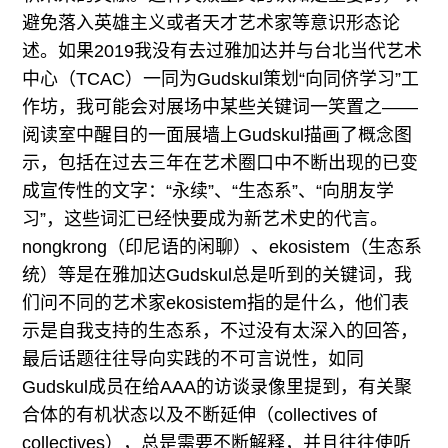
避免落入英雄主义或者天才艺术家等意识形态论
述。如果2019我没有去过雅加达并与台北当代艺术
中心（TCAC）一同为Gudskul策划“向同侪学习”工
作坊，我可能会对展场中某些关键词一笑置之——
阅读室中醒目的一面展墙上Gudskul描画了概念图
示，包括在过去三年在艺术圈口中不断出现的已变
成宣传性的文字：“永续”、“生态系”、“向朋友学
习”，这些词汇已经快要成为新艺术史的代言。
nongkrong（印尼语的闲聊）、ekosistem（生态系
统）等是在雅加达Gudskul总是听到的关键词，我
们问不同的艺术家ekosistem指的是什么，他们表
示是自我支持的生态系，不过没有太深入的回答，
最后话题往往导向实践的不可言说性，如同
Gudskul成员在给AAA的访谈录像里提到，有关聚
合体的有机状态以及不断延伸（collectives of
collectives），总是需要不断解释，并且往往使听