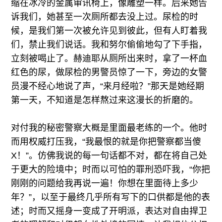
缩在冰冷的金属审讯椅上，像雕塑一样。后来她告
诉我们，她甚至一次厕所都去没上过。尿检的时
候，是我们第一次被允许见到彼此，但有人盯着我
们，禁止我们说话。我和努尔偷偷地勾了下手指，
立刻被喝止了。赫迪耶从厕所出来时，拿了一杯血
红色的尿，做尿检的男警员惊了一下，旁边的女警
员漫不经心地说了声，“来月经啦？”那天是她经期
第一天，不知道是怎样熬过来这漫长的折磨的。
对付我的秘密警察大概是里面最老练的一个。他时
而用权威打压我，“我最恨的就是你把警察都当傻
X！”。仿佛我说的每一句话都不对，都在将自己处
于更大的险境中；时而以可怕的罪刑恐吓我，“你把
刚刚的问题给我再说一遍！你想在里面待上多少
年？”，以至于最终几乎所有写下的口供都是他的表
述；时而又摇身一变成了开明派，表达对自由捍卫