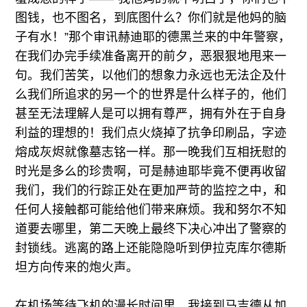
图钱，也不图名，到底图什么？你们就是他妈的脑
子有水！”那个审讯赫迪耶的德黑兰来的中年警察，
在我们办完手续准备离开的前夕，恶狠狠地甩来一
句。我们苦笑，以他们的想象力永远也无法企及什
么我们所追求的另一个的世界是什么样子的，他们
甚至无法理解人是可以拥有尊严，拥有外在于自身
利益的理想的！我们点火烧掉了抗争印刷品，字迹
熔成灰烬就像墓志铭一样。那一晚我们互相抚慰的
时光是多么的珍贵啊，可是赫迪耶毕竟不便再收留
我们，我们的行踪正处在更加严苛的监控之中，和
任何人接触都可能给他们带来麻烦。我和努尔不知
道要去哪里，第二天晚上最终下决心冲出了警察的
封锁线。逃离的路上还能隐隐听到伊拉克库尔德斯
坦方向传来的炮火声。
在机场等待飞机的漫长时间里，我接到马吉德从加