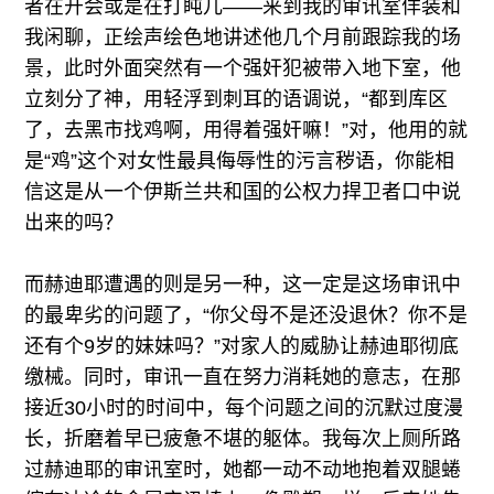
者在开会或是在打盹儿——来到我的审讯室佯装和
我闲聊，正绘声绘色地讲述他几个月前跟踪我的场
景，此时外面突然有一个强奸犯被带入地下室，他
立刻分了神，用轻浮到刺耳的语调说，“都到库区
了，去黑市找鸡啊，用得着强奸嘛！”对，他用的就
是“鸡”这个对女性最具侮辱性的污言秽语，你能相
信这是从一个伊斯兰共和国的公权力捍卫者口中说
出来的吗？
而赫迪耶遭遇的则是另一种，这一定是这场审讯中
的最卑劣的问题了，“你父母不是还没退休？你不是
还有个9岁的妹妹吗？”对家人的威胁让赫迪耶彻底
缴械。
同时
，审讯一直在努力消耗她的意志，在那
接近30小时的时间中，每个问题之间的沉默过度漫
长，折磨着早已疲惫不堪的躯体。我每次上厕所路
过赫迪耶的审讯室时，她都一动不动地抱着双腿蜷