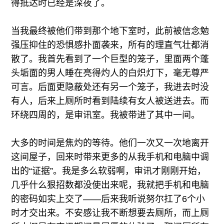
得抵达时已经是深夜了。
当我最终被他们带到那个地下室时，此前被信念勉
强压抑住的恐惧感扑面袭来，所有的理直气壮都消
散了。我首先看到了一个巨型的笼子，里面两个蓬
头垢面的男人睡在亮得灼人的白炽灯下，毫无尊严
可言。后面更隐蔽处还有另一个笼子，我进去时没
有人，后来上厕所时看到陆续有女人被送进去。而
环绕四周的，是审讯室。我被带进了其中一间。
大多的时间是焦灼的等待。他们一次又一次地离开
这间屋子，回来时带来更多的从我手机和电脑中调
出的“证据”。我是多么软弱啊，审讯才刚刚开始，
几乎什么狠招数都没使出来呢，我就把手机和电脑
的密码如实上交了——后来我听说努尔扛了6个小
时才交出来。不安感让我不断想要去厕所，而上厕