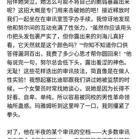
陪伴她哭泣，她怎么可能不将自己的脆弱暴露出来
呢？这招大概是专门用来击破她的吧！接近释放时
我们一起坐在在审讯室签字办手续，我惊讶地发现
他和努尔间的互动充满了性张力，“虽然你应该用头
巾把头发包裹严实了，但你露出来的刘海儿真好
看，它天然就是这个颜色吗？”“你知不知道你口供
答得漏洞百出，我费了多少心思才帮你圆回来！”他
每说完一句，努尔总会低下头，露出羞涩的神色。
无耻！这些花样迭出的审讯技法，简直像是在做人
性实验！我想起塞比迪耶跟我们讲过她被监禁的时
候，一个女警员时常找她谈心，说她是因为长得不
好看、自卑、单纯，所以容易被同校的男性革命领
袖所蛊惑。玛雅姆听到这里啐了一口，我则攥紧了
拳头。
对了，他在半夜的某个审讯的空档——大多数审讯