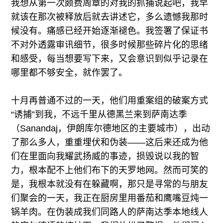
我想从第一次颇费周章的对我的抓捕说起吧，我早
就该在那次被释放后就去讲述它，多么遗憾我那时
候没有。痛感已经开始逐渐褪色。我签署了保证书
不对外透露审讯细节，很多时候那些碎片化的思绪
和感受，每当想要写下来，又会意识到似乎记录在
哪里都不够安全，就作罢了。
十月再普通不过的一天，他们用重案组的破案方式
“诱捕”到我，不远千里从德黑兰来到萨南达季
（Sanandaj，伊朗库尔德地区的主要城市），出动
了那么多人，重重埋伏和伪装——这后来还成为他
们在里面向我耀武扬威的事迹，损毁说以我的智
力，根本配不上他们布下的天罗地网。然而可笑的
是，我根本就没有在躲藏啊，那只是寻常的与朋友
们聚会的一天，我正在厨房里用番茄和鹰嘴豆炖一
锅羊肉。在伪装成我们同路人的萨南达季本地线人