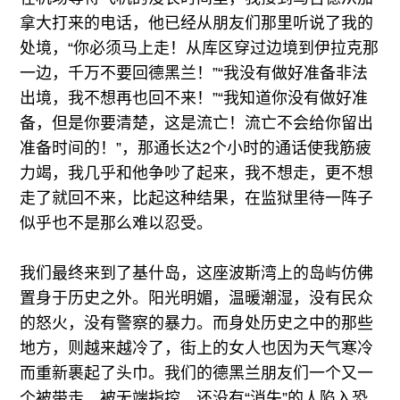
拿大打来的电话，他已经从朋友们那里听说了我的
处境，“你必须马上走！从库区穿过边境到伊拉克那
一边，千万不要回德黑兰！”“我没有做好准备非法
出境，我不想再也回不来！”“我知道你没有做好准
备，但是你要清楚，这是流亡！流亡不会给你留出
准备时间的！”，那通长达2个小时的通话使我筋疲
力竭，我几乎和他争吵了起来，我不想走，更不想
走了就回不来，比起这种结果，在监狱里待一阵子
似乎也不是那么难以忍受。
我们最终来到了基什岛，这座波斯湾上的岛屿仿佛
置身于历史之外。阳光明媚，温暖潮湿，没有民众
的怒火，没有警察的暴力。而身处历史之中的那些
地方，则越来越冷了，街上的女人也因为天气寒冷
而重新裹起了头巾。我们的德黑兰朋友们一个又一
个被带走、被无端指控。还没有“消失”的人陷入恐