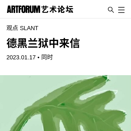
Toggl
观点 SLANT
artguide
新闻
德黑兰狱中来信
展评
2023.01.17 •
同时
杂志
专栏
视频
ENGLISH
ART & EDUCATION
广告
订阅