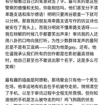
有仔细看过自己的笔录就签了字。最可笑的是这些
警察的傲慢和无知，你能相信吗，他们甚至分不清
卑路支语和库尔德语！明明只要用谷歌查一下就可
以分辨。那首我的朋友用卑路支语写作的抗议诗也
被安在了我头上，而我分明就不懂卑路支语呀——
我在辩解的时候几乎都要笑出声来！审讯我的人还
用八卦的口吻向我打听，为性少数群体发声的曼阿
尼是不是有艾滋病——只因为他是gay。还有，他
在逼我承认我们所有的创作都是在影射最高领袖
时，他自己甚至也不敢说出那个名字，这是多么可
笑啊！
最有趣的插曲是阿德勒，那场聚会只有他一个男生
在场，他幸运地有机会在手机被夺走前，悄悄清空
了手机，以至于审讯过程中全程无所畏惧。但你知
道他的手机是怎么被夺走的吗？鸡飞狗跳的伏击