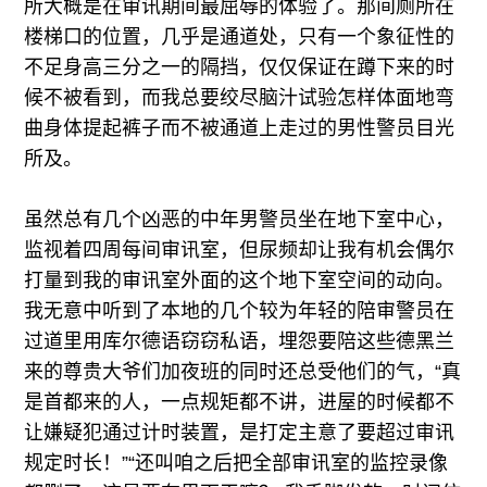
所大概是在审讯期间最屈辱的体验了。那间厕所在
楼梯口的位置，几乎是通道处，只有一个象征性的
不足身高三分之一的隔挡，仅仅保证在蹲下来的时
候不被看到，而我总要绞尽脑汁试验怎样体面地弯
曲身体提起裤子而不被通道上走过的男性警员目光
所及。
虽然总有几个凶恶的中年男警员坐在地下室中心，
监视着四周每间审讯室，但尿频却让我有机会偶尔
打量到我的审讯室外面的这个地下室空间的动向。
我无意中听到了本地的几个较为年轻的陪审警员在
过道里用库尔德语窃窃私语，埋怨要陪这些德黑兰
来的尊贵大爷们加夜班的
同时
还总受他们的气，“真
是首都来的人，一点规矩都不讲，进屋的时候都不
让嫌疑犯通过计时装置，是打定主意了要超过审讯
规定时长！”“还叫咱之后把全部审讯室的监控录像