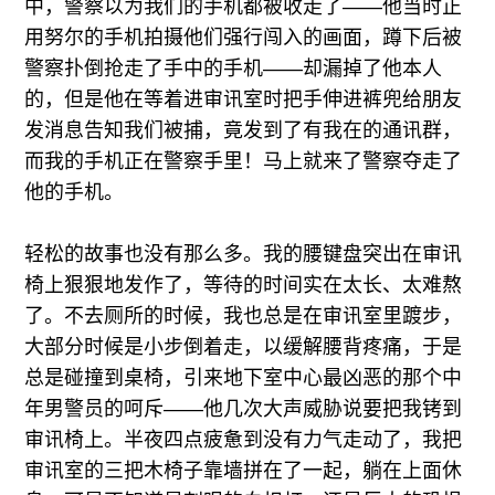
中，警察以为我们的手机都被收走了——他当时正
用努尔的手机拍摄他们强行闯入的画面，蹲下后被
警察扑倒抢走了手中的手机——却漏掉了他本人
的，但是他在等着进审讯室时把手伸进裤兜给朋友
发消息告知我们被捕，竟发到了有我在的通讯群，
而我的手机正在警察手里！马上就来了警察夺走了
他的手机。
轻松的故事也没有那么多。我的腰键盘突出在审讯
椅上狠狠地发作了，等待的时间实在太长、太难熬
了。不去厕所的时候，我也总是在审讯室里踱步，
大部分时候是小步倒着走，以缓解腰背疼痛，于是
总是碰撞到桌椅，引来地下室中心最凶恶的那个中
年男警员的呵斥——他几次大声威胁说要把我铐到
审讯椅上。半夜四点疲惫到没有力气走动了，我把
审讯室的三把木椅子靠墙拼在了一起，躺在上面休