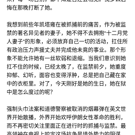
悔在那晚打断了她。
我想到前些年凯塔雍在被抓捕前的痛苦，作为被监
禁的著名异见者的妻子，她不得不去拥抱“十二月党
人妻子”的形象，必须放弃自己一切的活动，扛住所
有政治压力声援丈夫并完成他未竟的事业。那个形
象不能允许她有一丝软弱和退缩。当我们意识到她
扛不住的时候，已经太晚了，在监禁前夕，她重度
抑郁、幻听，面容也变得浮肿，总是把自己藏在家
中的衣柜里。对了，今天刚好是她的生日，她在狱
中是怎么度过的呢？
强制头巾法案和道德警察被取消的烟幕弹在英文世
界开始散播，外界开始欢呼伊朗女性革命的胜利，
而不再密切关注里面正在进行时的抓捕与监禁。最
高领袖在电视上咬定这场抗争是境外势力的阴谋，