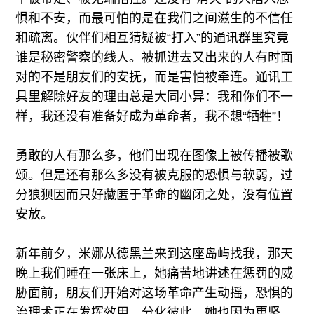
惧和不安，而最可怕的是在我们之间滋生的不信任
和疏离。伙伴们相互猜疑被“打入”的通讯群里究竟
谁是秘密警察的线人。被抓进去又出来的人有时面
对的不是朋友们的安抚，而是害怕被牵连。通讯工
具里解除好友的理由总是大同小异：我和你们不一
样，我还没有准备好成为革命者，我不想“牺牲”！
勇敢的人有那么多，他们出现在图像上被传播被歌
颂。但是还有那么多没有被克服的恐惧与软弱，过
分狼狈因而只好藏匿于革命的幽闭之处，没有位置
安放。
新年前夕，米娜从德黑兰来到这座岛屿找我，那天
晚上我们睡在一张床上，她痛苦地讲述在惩罚的威
胁面前，朋友们开始对这场革命产生动摇，恐惧的
治理术正在发挥效用，分化彼此。她也因为更坚