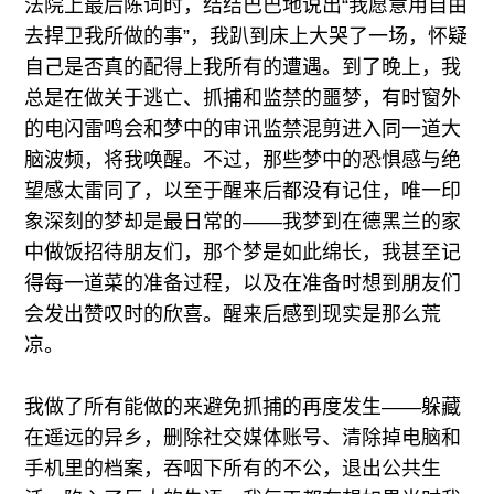
法院上最后陈词时，结结巴巴地说出“我愿意用自由
去捍卫我所做的事”，我趴到床上大哭了一场，怀疑
自己是否真的配得上我所有的遭遇。到了晚上，我
总是在做关于逃亡、抓捕和监禁的噩梦，有时窗外
的电闪雷鸣会和梦中的审讯监禁混剪进入同一道大
脑波频，将我唤醒。不过，那些梦中的恐惧感与绝
望感太雷同了，以至于醒来后都没有记住，唯一印
象深刻的梦却是最日常的——我梦到在德黑兰的家
中做饭招待朋友们，那个梦是如此绵长，我甚至记
得每一道菜的准备过程，以及在准备时想到朋友们
会发出赞叹时的欣喜。醒来后感到现实是那么荒
凉。
我做了所有能做的来避免抓捕的再度发生——躲藏
在遥远的异乡，删除社交媒体账号、清除掉电脑和
手机里的档案，吞咽下所有的不公，退出公共生