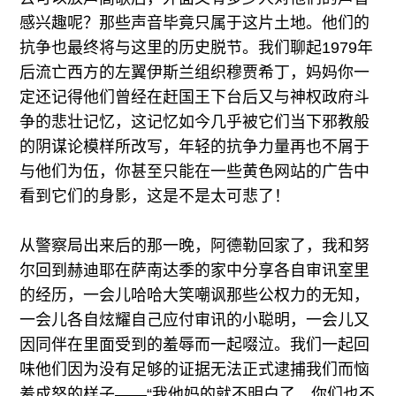
感兴趣呢？那些声音毕竟只属于这片土地。他们的
抗争也最终将与这里的历史脱节。我们聊起1979年
后流亡西方的左翼伊斯兰组织穆贾希丁，妈妈你一
定还记得他们曾经在赶国王下台后又与神权政府斗
争的悲壮记忆，这记忆如今几乎被它们当下邪教般
的阴谋论模样所改写，年轻的抗争力量再也不屑于
与他们为伍，你甚至只能在一些黄色网站的广告中
看到它们的身影，这是不是太可悲了！
从警察局出来后的那一晚，阿德勒回家了，我和努
尔回到赫迪耶在萨南达季的家中分享各自审讯室里
的经历，一会儿哈哈大笑嘲讽那些公权力的无知，
一会儿各自炫耀自己应付审讯的小聪明，一会儿又
因同伴在里面受到的羞辱而一起啜泣。我们一起回
味他们因为没有足够的证据无法正式逮捕我们而恼
羞成怒的样子——“我他妈的就不明白了，你们也不