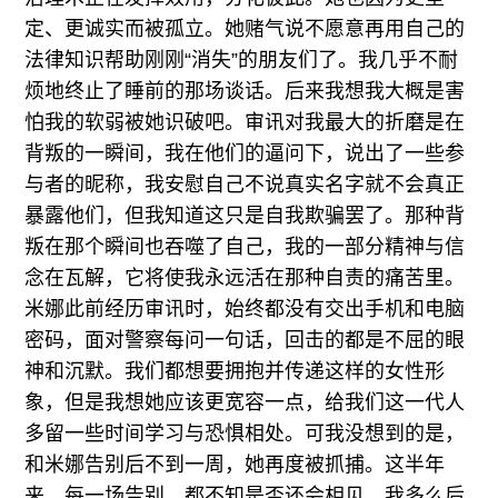
定、更诚实而被孤立。她赌气说不愿意再用自己的
法律知识帮助刚刚“消失”的朋友们了。我几乎不耐
烦地终止了睡前的那场谈话。后来我想我大概是害
怕我的软弱被她识破吧。审讯对我最大的折磨是在
背叛的一瞬间，我在他们的逼问下，说出了一些参
与者的昵称，我安慰自己不说真实名字就不会真正
暴露他们，但我知道这只是自我欺骗罢了。那种背
叛在那个瞬间也吞噬了自己，我的一部分精神与信
念在瓦解，它将使我永远活在那种自责的痛苦里。
米娜此前经历审讯时，始终都没有交出手机和电脑
密码，面对警察每问一句话，回击的都是不屈的眼
神和沉默。我们都想要拥抱并传递这样的女性形
象，但是我想她应该更宽容一点，给我们这一代人
多留一些时间学习与恐惧相处。可我没想到的是，
和米娜告别后不到一周，她再度被抓捕。这半年
来，每一场告别，都不知是否还会相见。我多么后