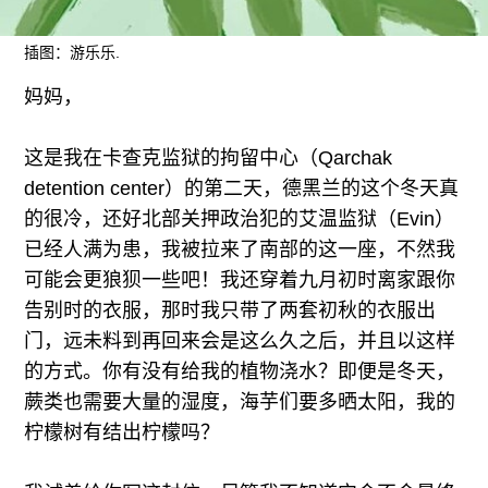
往期内容
插图：游乐乐.
妈妈，
联系我们
这是我在卡查克监狱的拘留中心（Qarchak
关注我们
detention center）的第二天，德黑兰的这个冬天真
的很冷，还好北部关押政治犯的艾温监狱（Evin）
已经人满为患，我被拉来了南部的这一座，不然我
可能会更狼狈一些吧！我还穿着九月初时离家跟你
告别时的衣服，那时我只带了两套初秋的衣服出
门，远未料到再回来会是这么久之后，并且以这样
的方式。你有没有给我的植物浇水？即便是冬天，
蕨类也需要大量的湿度，海芋们要多晒太阳，我的
柠檬树有结出柠檬吗？