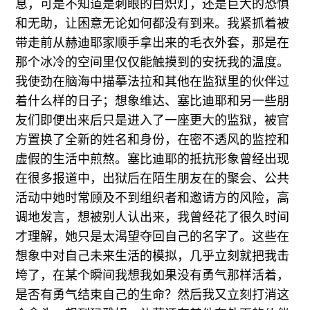
息，可是不知道是刺眼的白炽灯，还是巨大的恐惧
和无助，让困意无论如何都没有到来。我紧抓着被
带走前从赫迪耶家顺手拿出来的毛衣外套，那是在
那个冰冷的空间里仅仅能触摸到的安抚我的温度。
我使劲在脑海中描摹法拉和其他在监狱里的伙伴过
着什么样的日子；想象维达、塞比迪耶和另一些朋
友们即便出来后只是进入了一座更大的监狱，被官
方置换了全新的姓名和身份，在密不透风的监控和
虚假的生活中煎熬。塞比迪耶的抵抗形象曾经出现
在很多报道中，出狱后在陌生朋友在的聚会、公共
活动中她时常顾及不到组织者和邀请方的风险，高
调地发言，想被别人认出来，我曾经花了很久时间
才理解，她只是太渴望夺回自己的名字了。这些在
想象中对自己未来生活的模拟，几乎立刻就把我击
垮了，在某个瞬间我想我如果没有勇气那样活着，
是否有勇气结束自己的生命？然后我又立刻打消这