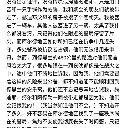
没有出示证件，没有传唤或拘捕的通知，只是用口
音和一只手铐作为威胁，我和聚会的朋友们就被带
走了，赫迪耶父母的房子被搜了个底朝天。我被塞
进了一辆车，其他人被塞进了另一辆，太黑了我什
么都没看清，只记得他们在附近的警局停留了片
刻，而库尔德地区如你所知已经在抗争中几近失
守，多处警局被抗议者占领，他们无法借用来审
讯。然而，到德黑兰的480公里的路途对他们而言
风险太大了，很多城镇在一到夜晚都像是在战火之
中。途中他们不断地控诉我，因为我，他们需要冒
着这样的风险来出公差，都不知道能不能顺利回到
德黑兰的安乐窝。他们还不忘记恶毒地告诫我，赫
迪耶、努尔和阿德勒一同被带走都是因为我，他们
会记恨我的！（我当然知道他们不会。）不知道开
了多久，好不容易在库尔德地区找到了一座秩序尚
在的警局，焦灼不安使我彻底丧失了时间感，只记