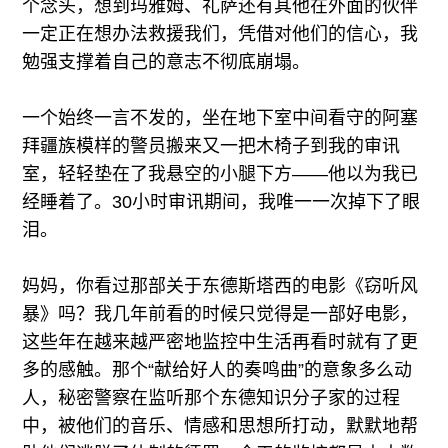
个念头，想到玛雅姆、礼萨还有其他在外面的伙伴
一定正在想办法救援我们，凭借对他们的信心，我
勉强支撑着自己的意志不彻底崩塌。
一个始终一言不发的，坐在地下室中间看守的阿塞
拜疆族模样的警员搬来又一把木椅子到我的审讯
室，轻轻垫在了我悬空的小腿下方——他以为我已
经睡着了。30小时审讯期间，我唯一一次掉下了眼
泪。
妈妈，你看过那部关于东德斯塔西的电影《窃听风
暴》吗？我几年前看的时候只觉得是一部好电影，
这些年在越来越严密地监控中生活再看时就有了更
多的感触。那个“献给好人的奏鸣曲”的意象多么动
人，秘密警察在监听那个东德知识分子家的过程
中，被他们的音乐、情感和思想所打动，默默地帮