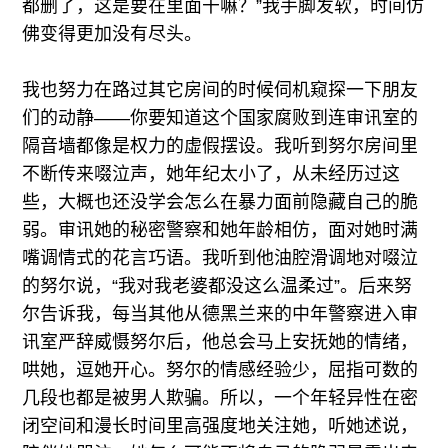
都删了，这是要在里面干嘛？”我手脚发软，时间仿
佛变得更加没有尽头。
我也努力在路过其它房间的时候伺机窥探一下朋友
们的动静——你要知道这个国家腐败到连审讯室的
隔音墙都像是权力的虚假摆设。我听到努尔房间里
不断传来啜泣声，她年纪太小了，从未经历过这
些，大概也还没学会怎么在暴力面前隐藏自己的脆
弱。审讯她的秘密警察和她年龄相仿，面对她时满
嘴调情式的花言巧语。我听到他油腔滑调地对啜泣
的努尔说，“我对我老婆都没这么温柔过”。后来努
尔告诉我，每当其他从德黑兰来的中年警察进入审
讯室严辞威慑努尔后，他总会马上安抚她的情绪，
哄她，逗她开心。努尔的情感经验少，屈指可数的
几段也都是被男人欺骗。所以，一个年轻异性在密
闭空间和漫长时间里高强度地关注她，听她述说，