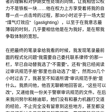
者的理解和对伊朗女性处境的同情，让我相信公权
力不是铁板一块……他在权力上方享受着将我的自
尊一点一点击垮的过程，那30小时近乎于一场大型
“煤气灯效应”（gaslighting），以至于在我意志最
薄弱的时刻，几乎要相信他是在为我好，是在帮我
争取体制的宽恕。
在把最终的笔录拿给我看的时候，我发现笔录最前
面的程式化问题“我需要自己委托联系律师”的那一
栏，早已自动替我选了“不需要”。还有“我已经阅读
过审讯规范手册”那里也自动选了“是”，然而20几个
小时过去了，我甚至不知道所谓“审讯规范手册”是
什么。我质问他，他百无聊赖地回答说，“这些可以
改”，又递给我一份关于警察审讯规范的文件。在后
来我问努尔和赫迪耶，她们没有和暴力机器打交道
的经验，不止完全没有留意到这些地方，甚至都没