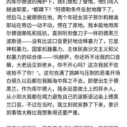
的库尔德语的掩护下，我们放松了警惕，他们闯入
赫迪耶家，“都蹲下！”阿德勒条件反射地蹲下了，
然后马上被摁倒在地，两个年轻女孩子努尔和赫迪
耶站在旁边一动不动，愣在了原地。我本能地用库
尔德语嘶吼和抵抗，直到听到像刀子一样的德黑兰
波斯语——没有比这口音更好地诠释暴力了，它是
神权暴力、国家机器暴力、主体民族沙文主义和父
权暴力的综合体——“玛赫萨，你还听不出我的口音
嘛，大老远见到老乡，你不开心吗？这次我就不信
收拾不了你！”。这句充满了挑衅与压制的恶毒开场
白很久以后都在我脑海中挥之不去，即便出生于德
黑兰，作为库尔德人，我永远是故土上的异乡人，
从小到大我都在竭力避免自己的波斯语沾染上德黑
兰口音。不过在当时，我立刻就安静了下来，意识
到事情大概比我想象得还要严重。