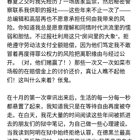
春夏之交时我先经历了一场居家监禁，然后秘密警
察联系我供职的报社——这些年来不止一次了——
总编辑和高层再也不愿意承担任何由我带来的风
险。你知道我总是愿意理解和同情时代洪流里的懦
弱和胆怯。不过报社利用这只“房间里的大象”，拒
绝遵守劳动法支付全额赔偿，因为他们笃定我不敢
冒着再度得罪公权力的风险把离职缘由与经过公
开。（对，他们赌赢了！）那些一次又一次如菜市
场般的在赔偿金上的讨价还价，真让人瞧不起他
们！这叫什么来着？伥鬼。
在十月的第一次审讯出来后，生活的每一分每一秒
都悬置了起来，我知道我只是在等待自由再度被夺
走。在白天，我花大量的时间阅读这些年间被抓进
去的朋友们的狱中笔记，为自己做一些心理建设。
当我读到阿明在狱中始终拒绝认罪，在德黑兰最高