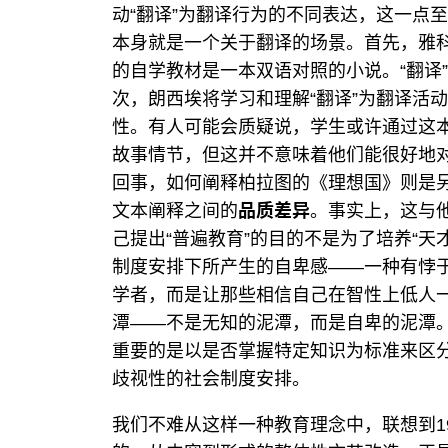
动“翻译”为翻译行为的不同表达，这一点
本身就是一个关于翻译的场景。首先，雅
的自学教材是一本双语对照的小说。“翻译
次，朗西埃将学习和理解“翻译”为翻译活
性。有人可能会质疑说，学生或许通过这
故事情节，但这并不意味着他们能很好地
回事，如何阐释柏拉图的《理想国》则是
文本阐释之间的
品质差异
。事实上，这与
己提出“普遍教育”的目的不是为了培养“
制度安排下所产生的自卑感——一种有悖于
学者，而是让那些相信自己在智性上低人
潭——不是无知的泥潭，而是自卑的泥潭。
重要的是以是否掌握特定知识为标准来区
歧视性的社会制度安排。
我们不难从这样一种教育理念中，联想到19