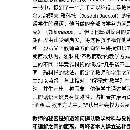
一书中，提到了一个几乎可以称得上是教育
名为约瑟夫·雅科托（Joseph Jacot
通学生的母语，他所做的全部教学努力就
克》（
Telemaque
）。但令他感到惊讶的
朗西埃由此受到启发，将这种教学视作他所
和一般意义上教师单方面向学生讲授知识的“解释
朗西埃认为，雅科托“不教而教”的教学方
上的不同（毕竟雅科托的“教学”几乎谈不上
同：雅科托的做法，假定了教师和学生之
生加以监督。与此相对，“解释式”教学则
沟，并生产出一种假象，仿佛学生通过学
师的话语天然具有优越性，占据着拉康所谓
“解释式”教学方式中，辨认出社会权力关
教师的秘密是知道如何辨认教学材料与受
和理解之间的距离。解释者本人建立这种