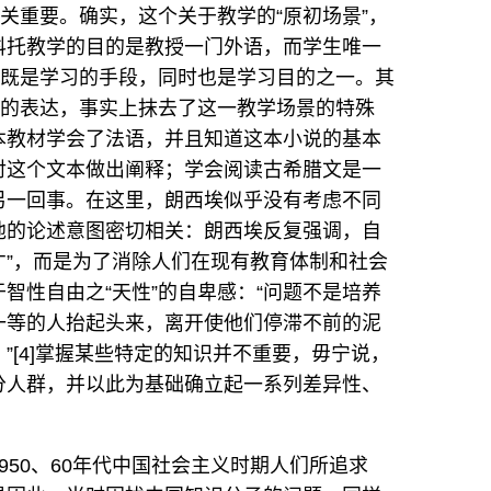
至关重要。确实，这个关于教学的“原初场景”，
科托教学的目的是教授一门外语，而学生唯一
”既是学习的手段，同时也是学习目的之一。其
动的表达，事实上抹去了这一教学场景的特殊
本教材学会了法语，并且知道这本小说的基本
对这个文本做出阐释；学会阅读古希腊文是一
另一回事。在这里，朗西埃似乎没有考虑不同
他的论述意图密切相关：朗西埃反复强调，自
天才”，而是为了消除人们在现有教育体制和社会
智性自由之“天性”的自卑感：“问题不是培养
一等的人抬起头来，离开使他们停滞不前的泥
”[4]掌握某些特定的知识并不重要，毋宁说，
分人群，并以此为基础确立起一系列差异性、
50、60年代中国社会主义时期人们所追求