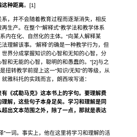
编这种距离
。[1]
关系，并不会随着教育过程而逐渐消失，相反
再生产。在整个“解释式”教学法和教学体系
关系内在化、自然化的主体。“向某人解释某
法理解该事。‘解释’的确是一种教学行为，但
：世界分成掌握知识的心智和无知的心智，分
智和无能的心智，聪明的和愚蠢的。”[2]与之
是扭转教学前提上这一“知识/无知”的等级，从
。就雅科托的实践而言，朗西埃写道：
只有《忒勒马克》这本书上的字句。要理解费
的理解，这些句子本身足矣。学习和理解是同
么超出文本范围之外，除了一点，那就是表达
译”一词。事实上，他在这里将学习和理解的活