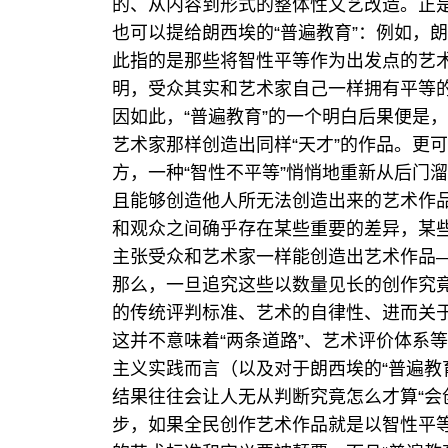
的、从内容到形式的整体性文艺改造。正
也可以提给朗西埃的“普遍教育”：例如，朗西
此指的是那些将智性平等作为出发点的艺
明，受众其实和艺术家自己一样拥有平等的
因如此，“普遍教育”的一个明白后果便是，
艺术家那样创造出同样“天才”的作品。更可
方，一种“智性不平等”悄悄地重新从后门
且能够创造他人所无法创造出来的艺术作品
和观众之间确乎存在某些重要的差异，某
主张受众和艺术家一样能创造出艺术作品—
那么，一旦追究这些以数量见长的创作究竟
的传统评判标准、艺术的自律性、进而关于
这并不意味着“两条道路”、艺术评价体系
主义实践而言（以及对于朗西埃的“普遍教
结果往往会让人无从判断究竟怎么才算“会
步，如果全民创作艺术作品就是以智性平等