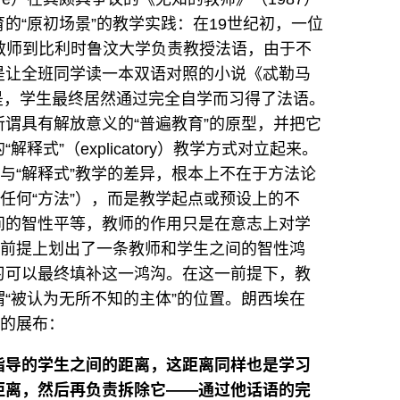
的“原初场景”的教学实践：在19世纪初，一位
ot）的教师到比利时鲁汶大学负责教授法语，由于不
是让全班同学读一本双语对照的小说《忒勒马
是，学生最终居然通过完全自学而习得了法语。
谓具有解放意义的“普遍教育”的原型，并把它
式”（explicatory）教学方式对立起来。
式与“解释式”教学的差异，根本上不在于方法论
任何“方法”），而是教学起点或预设上的不
间的智性平等，教师的作用只是在意志上对学
在前提上划出了一条教师和学生之间的智性鸿
习可以最终填补这一鸿沟。在这一前提下，教
“被认为无所不知的主体”的位置。朗西埃在
系的展布：
指导的学生之间的距离，这距离同样也是学习
距离，然后再负责拆除它——通过他话语的完