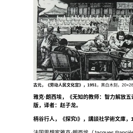
古元，《劳动人民文化宫》，1951
，黑白木刻，20×28.
雅克·朗西埃，《无知的教师：智力解放五
版，译者：赵子龙。
柄谷行人，《探究I》，講談社学術文庫，1
法国思想家雅克·朗西埃（Jacques Ran