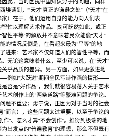
是因此，当时困扰中国知识分子的问题，同样
埃谈到，“‘天才’真正的谦逊之处”（“天才”在
术家）在于，他们运用自身的能力向人们表
智性以理解艺术作品。[5]可既然如此，或正
“智性平等”的解放并不意味着民众能像“天才”
能的情况反倒是，在看起来最为“平等”的地
溜了进来：艺术家不仅知道人们的智性平等，而
。无论这意味着什么，至少可以说，在“天才”
些关乎品质的差异。另一方面，如果更激进地
—例如“大跃进”期间全民写诗作画的情形——
是否是“好作品”，我们就很容易落入关于艺术
艺术创作上的“两条道路”等繁难问题的争论。
等问题不重要；毋宁说，正因为对于当时的社会
育”而言），这些问题太过重要，以至于争论的
创作”、怎么才算“不会创作”。推衍到极端的地
为出发点的“普遍教育”的理想，那么不但既有