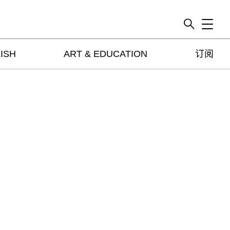
Toggle
ISH
ART & EDUCATION
订阅
artguide
新闻
展评
杂志
专栏
视频
ENGLISH
ART & EDUCATION
广告
订阅
往期内容