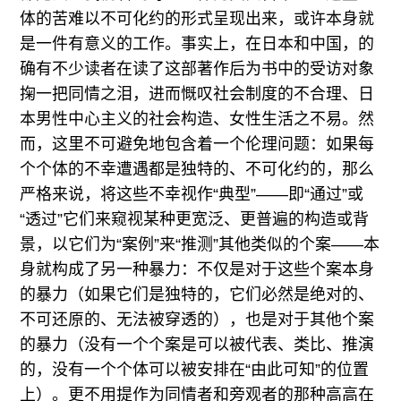
体的苦难以不可化约的形式呈现出来，或许本身就
是一件有意义的工作。事实上，在日本和中国，的
确有不少读者在读了这部著作后为书中的受访对象
掬一把同情之泪，进而慨叹社会制度的不合理、日
本男性中心主义的社会构造、女性生活之不易。然
而，这里不可避免地包含着一个伦理问题：如果每
个个体的不幸遭遇都是独特的、不可化约的，那么
严格来说，将这些不幸视作“典型”——即“通过”或
“透过”它们来窥视某种更宽泛、更普遍的构造或背
景，以它们为“案例”来“推测”其他类似的个案——本
身就构成了另一种暴力：不仅是对于这些个案本身
的暴力（如果它们是独特的，它们必然是绝对的、
不可还原的、无法被穿透的），也是对于其他个案
的暴力（没有一个个案是可以被代表、类比、推演
的，没有一个个体可以被安排在“由此可知”的位置
上）。更不用提作为同情者和旁观者的那种高高在