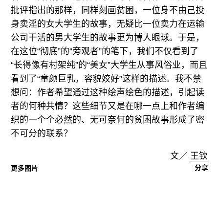
批评指出的那样，同样刻画贫困，一位身不由己投
身卖淫的女大学生的故事，无疑比一位卖力在运输
公司干活的男大学生的故事更为博人眼球。于是，
在这位“彻底”的“旁观者”的笔下，我们不仅看到了
“长得像有村架纯”的“美女”大学生从事风俗业，而且
看到了“童颜巨乳，容貌姣好”这样的描述。我不禁
想问：作者希望通过这种绘声绘色的描述，引起读
者的何种共情？这些细节又是在哪一点上和作者编
织的一个个必然的、无可奈何的贫困故事形成了密
不可分的联系？
文／
王钦
分享
更多图片