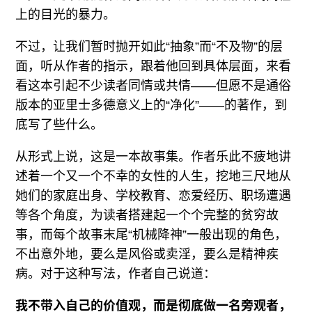
上的目光的暴力。
不过，让我们暂时抛开如此“抽象”而“不及物”的层
面，听从作者的指示，跟着他回到具体层面，来看
看这本引起不少读者同情或共情——但愿不是通俗
版本的亚里士多德意义上的“净化”——的著作，到
底写了些什么。
从形式上说，这是一本故事集。作者乐此不疲地讲
述着一个又一个不幸的女性的人生，挖地三尺地从
她们的家庭出身、学校教育、恋爱经历、职场遭遇
等各个角度，为读者搭建起一个个完整的贫穷故
事，而每个故事末尾“机械降神”一般出现的角色，
不出意外地，要么是风俗或卖淫，要么是精神疾
病。对于这种写法，作者自己说道：
我不带入自己的价值观，而是彻底做一名旁观者，