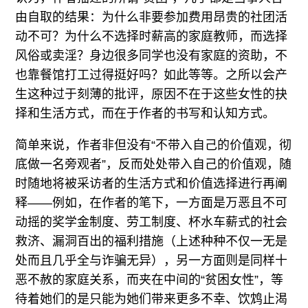
由自取的结果：为什么非要参加费用昂贵的社团活
动不可？为什么不选择时薪高的家庭教师，而选择
风俗或卖淫？身边很多同学也没有家庭的资助，不
也靠餐馆打工过得挺好吗？如此等等。之所以会产
生这种过于刻薄的批评，原因不在于这些女性的抉
择和生活方式，而在于作者的书写和认知方式。
简单来说，作者非但没有“不带入自己的价值观，彻
底做一名旁观者”，反而处处带入自己的价值观，随
时随地将被采访者的生活方式和价值选择进行再阐
释——例如，在作者的笔下，一方面是万恶且不可
动摇的奖学金制度、劳工制度、杯水车薪式的社会
救济、漏洞百出的福利措施（上述种种不仅一无是
处而且几乎全与诈骗无异），另一方面则是同样十
恶不赦的家庭关系，而夹在中间的“贫困女性”，等
待着她们的是只能为她们带来更多不幸、饮鸩止渴