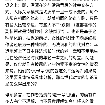
设之上：即，潜藏在这些活动背后的社会交往方
式、人际关系模式是均质单一且一成不变的。每个
人都在相同的轨道上、朝着相同的终点奔跑，只是
有些人比较幸运，有些人不幸“跌倒”（这部著作的
副标题就是“她们为什么跌倒了”）。也正是基于这
种量化的、抽象的前提，女性的“贫困”问题最终被
作者还原为一种纯粹的、无法调和的世代对立：幸
运地赶上了日本经济增长时代的老一辈和不幸地生
活在经济低迷时代的年轻一辈之间的对立。问题
是，仅仅就作者披露的这些饱受不幸的女性的情况
来说，她们的“父母辈”真的就这么幸运吗？如果说
这里要具体情况具体分析，那么世代对立的结论又
是怎么得出来的？
毋须多言，在作者指责的“老一辈”那里，的确有许
多人完全不理解、也不愿意理解如今年轻人的做