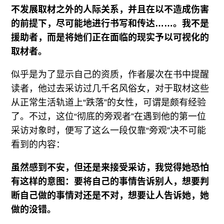
不发展取材之外的人际关系，并且在以不造成伤害
的前提下，尽可能地进行书写和传达……。我不是
援助者，而是将她们正在面临的现实予以可视化的
取材者。
似乎是为了显示自己的资质，作者屡次在书中提醒
读者，他过去采访过几千名风俗女，对于取材这些
从正常生活轨道上“跌落”的女性，可谓是颇有经验
了。不过，这位“彻底的旁观者”在遇到他的第一位
采访对象时，便写了这么一段仅靠“旁观”决不可能
看到的内容：
虽然感到不安，但还是来接受采访，我觉得她恐怕
有这样的意图：要将自己的事情告诉别人，想要判
断自己做的事情对还是不对，想要让人告诉她，她
做的没错。