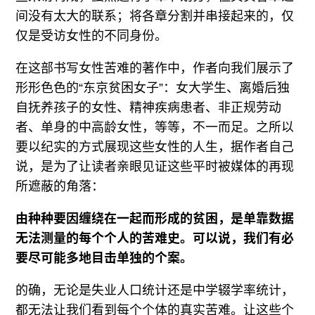
间没有太大的联系；将各章分割并串接起来的，仅
仅是受访女性的不同身份。
在这部书写女性苦难的著作中，作者向我们展示了
形形色色的“东京贫困女子”：女大学生、离婚后独
自抚养孩子的女性、精神疾病患者、非正规劳动
者、单身的中高龄女性，等等，不一而足。之所以
要以纪实的方式展现这些女性的人生，据作者自己
说，是为了让读者亲眼见证这些平时被媒体的再现
所遮蔽的角落：
由种种要因缠绕在一起而形成的贫困，是单靠数据
无法测量的每个个人的苦难史。可以说，我们有必
要尽可能多地目击单独的个案。
的确，无论是失业人口统计还是中学辍学率统计，
都无法让我们看到每个个体的真实苦难。让这些个