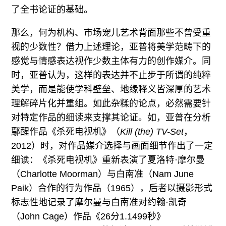
了全书论证的基础。
那么，何为机构、市场宠儿艺术背面那些不曾受重
视的少数性？借力上述理论，亚普将美学范畴下的
感觉与情感表达视作少数主体有力的创作媒介。同
时，亚普认为，这样的表达并不止步于所谓的纯粹
美学，而是能使学科壁垒、地缘释义皆深厚的艺术
理解碎片化并重组。如此杂糅的论点，必然需要针
对特定作品的细读来支撑其论证。如，亚普在分析
鄢醒作品《杀死电视机》（
Kill (the) TV-Set
，
2012）时，对作品媒介选择与画面细节作出了一定
细读：《杀死电视机》重新表演了夏洛特·摩尔曼
（Charlotte Moorman）与白南准（Nam June
Paik）合作的行为作品（1965），后者以摄影形式
标志性地记录了摩尔曼与白南准对约翰·凯奇
（John Cage）作品《26分1.1499秒》