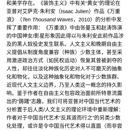
和美学存在。《装饰主义》中有关“黄女”的理论在
亚普对艾萨克·朱利安（Isaac Julien）作品《万重
浪》（
Ten Thousand Waves
，2010）的分析中发
挥了重要作用：《万重浪》中由张曼玉和赵涛饰演
的中国神女/影星形象因此得以与朱利安此前作品涉
及的黑人奴役史发生联系。人文主义和晚期自由主
义提倡从制度角度兼容（种族）少数主体，甚至采
用激进政治方式（如民权运动）恢复其曾被剥夺的
人性，却往往淡化种族化历史对人不可磨灭的抽象
化和物化，以及这种抽象化和物化对于少数族群、
近现代人文主义边界，乃至人类这一概念的持久影
响。鉴于作者在自由主义包容政治面前所特意流露
出的“踌躇”志趣，我们可将亚普对中国当代艺术的
分析置于后人类/人文主义的理论环境中重新理解：
作者对于中国当代艺术“反其道而行之”的另类少数
化处理，或许是令中国当代艺术得以直面（而非尝