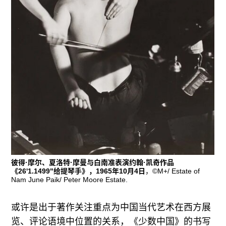
彼得·摩尔、夏洛特·摩曼与白南准表演约翰·凯奇作品
《26'1.1499"给提琴手》，1965年10月4日
，©M+/ Estate of
Nam June Paik/ Peter Moore Estate.
或许是出于著作关注重点为中国当代艺术在西方展
览、评论语境中位置的关系，《少数中国》的书写