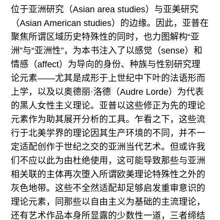
位于亚洲研究（Asian area studies）与亚美研究
（Asian American studies）的边缘。因此，亚普在
聚焦所谓区域历史特殊性的同时，也力图解构“亚
洲”与“亚洲性”，为本书注入了以感觉（sense）和
情感（affect）为导向的身份、种族与性别研究理
论元素——尤其是成形于上世纪中下叶的法语形而
上学，以及以奥德丽·洛德（Audre Lorde）为代表
的黑人女性主义理论。亚普以这些修正为先的理论
元素作为助其展开分析的工具。乍看之下，这些流
行于北美学界的理论因其生产环境的不同，并不一
定适配创作于世纪之交的亚洲当代艺术。但或许我
们不应以此为由杜绝使用，这可能导致那些与亚洲
相关联的主体再次堕入所谓欧美理论特殊性之外的
灰色地带。这些不全然适配却足够启发重审意识的
理论元素，同那些以自由主义为基础的主流理论，
还有艺术作品本身所显露的少数性一道，三者缔结