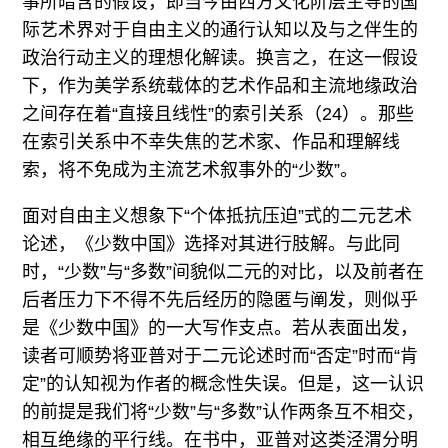
事所暗含的假设，即当今由西方文化阶层主导的国
际艺术界对于自由主义的通行认知以及与之伴生的
政治行动主义的理想化解读。换言之，在这一假设
下，作为美学系统载体的艺术作品和主流地缘政治
之间存在着“直接且线性”的索引关系（24）。那些
在索引关系中不幸失焦的艺术家、作品和理解线
索，将不免成为主流艺术叙事外的“少数”。
面对自由主义想象下“个体抵抗压迫”式的二元艺术
论述，《少数中国》选择对其进行肢解。与此同
时，“少数”与“多数”间貌似二元的对比，以及前者在
后者压力下不得不先后经历的隐匿与阐发，则似乎
是《少数中国》的一大写作支点。若从表面出发，
读者可顺势将亚普对于二元论述时而“否定”时而“肯
定”的认知视为作者的概念性失误。但是，这一认识
的前提是我们将“少数”与“多数”认作两条互不相交，
相互绝缘的平行线。在书中，亚普对这类泾渭分明