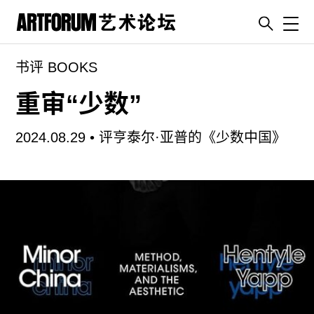
Toggl
书评 BOOKS
artguide
新闻
重审“少数”
展评
2024.08.29 •
评亨泰尔·亚普的《少数中国》
杂志
专栏
视频
ENGLISH
ART & EDUCATION
广告
订阅