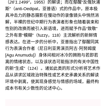
（
26’1.1499”
，1955）的解读；而在鄢醒“反俄狄浦
斯”（anti-Oedipal，亚普语）式的作品中，原本极
具冲击力的静态摄影在慢动作的录像镜头中悄然消
解，半裸的世纪中期行为表演者形象也随着装束和
性别的改换而被引入新语境，进而赋予作品“致敬”
之外有意“模糊”（fuzzy，118）主流解析的新鲜情
感表达。在进一步的分析中，亚普指出了鄢醒同其
行为表演合作者（尼日利亚男演员阿古·阿努姆度
[Agu Anumudu]）身体间相对冰冷的拥抱与若即若
离的情绪状态，以及该状态可能指涉的有关中国性
的新“生成”（124）。诸如此类的形式分析将艺术作
品从讲求区域政治特殊性或艺术史承袭关系的解读
环境中剥离，使其现身感觉与情感的场域，最终构
成本书有关少数性的论述中心。