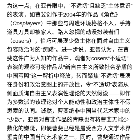
为这一点，在亚普眼中，“不适切”且缺乏“主体意识”
的表演，如曹斐创作于2004年的作品《角色》
（
Cosplayers
）中那些与周遭环境格格不入，手持
道具刀具却被家人、路人忽视的动漫扮装者们
（cosers），恰巧可展现少数主体在面对自由主义
包容政治时的“踌躇”。进一步说，亚普认为，在曹
斐这件广为人知的作品中，观者对cosers“不适切”
表演的观察可将作品从“新自由主义所致社会矛盾的
中国写照”这一解析中释放，转而聚焦“不适切”表演
在身份和政治意图上的开放性，令“不适切”表演从
侧面质询自由主义表演性理论的天然假设——即作
为多数派的该理论对个人能动性和政治主体性不假
思索的认同。诚然，曹斐绝非中国当代艺术家中的
“少数”，亚普对曹斐作品的青睐也有将曹斐无端少
数化的嫌疑，即便曹斐已经是最受西方人文学术界
垂青的中国当代艺术家之一。同时，曹斐通过作品