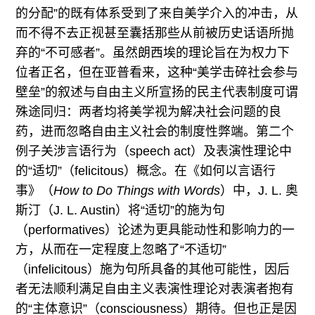
的分配”的既有体系受到了来自美学介入的冲击，从
而不得不去正视甚至囊括那些从前被历史话语所抛
弃的“不可感者”。虽然朗西埃的理论旨在为权力下
位者正名，但在亚普看来，这种“美学击碎社会参与
壁垒”的叙述与自由主义所宣扬的民主代表制度可谓
殊途同归：两者均将美学视为解决社会问题的良
药，进而忽略自由主义社会的制度性弊端。第二个
例子关涉言语行为（speech act）及表演性理论中
的“适切”（felicitous）概念。在《如何以言语行
事》（
How to Do Things with Words
）中，J. L. 奥
斯汀（J. L. Austin）将“适切”的施为句
（performatives）论述为更具能动性和影响力的一
方，从而在一定程度上忽略了“不适切”
（infelicitous）施为句所具备的其他可能性，因后
者无法顺利满足自由主义表演性理论对表演者抱有
的“主体意识”（consciousness）期待。但也正是因