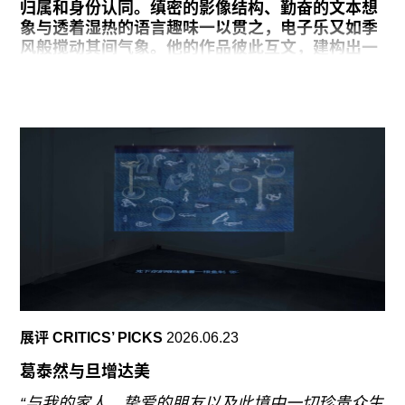
往期内容
归属和身份认同。缜密的影像结构、勤奋的文本想
象与透着湿热的语言趣味一以贯之，电子乐又如季
风般搅动其间气象。他的作品彼此互文，建构出一
个相互关联的“热带”宇宙。“热带”似乎从一种创作
策略，逐渐成为一种态度或宣言，又弥散成一种情
联系我们
绪和诗。
关注我们
展览开幕前夕，他终于在景德镇完成了首次材料实
验的陶瓷作品《神偶之怠》(
Idols Idle
)。这些气象
神祇被圈养在老式电脑机箱中，CPU外壳孜孜不倦
地闪着RGB灯光。如套娃一般，他的热带野心延展
至整个展厅的气候改造，观众置身于采光剔透的展
览方盒之中，迷失在北方盛夏的热带幻觉里。
展览“热带来了”将在无空间 WU SPACE展出至7月
26日。展期尾声，沈阳遭遇历史罕见的台风外围影
响，持续强降雨和严重城市内涝形成了一次不太乐
展评 CRITICS’ PICKS
2026.06.23
观的“热带”降临。愿沈阳人民一切安好。
葛泰然与旦增达美
我是一种热带生物——如果更精确一点，是赤道生
物。“热带想象”(Tropical Imaginary) 贯穿我的艺术
“与我的家人、挚爱的朋友以及此境中一切珍贵众生