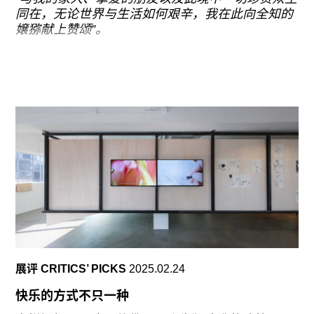
实践。我来自新加坡，一个小型移民国家，其本身
同在，无论世界与生活如何艰辛，我在此向全知的
能够提供的创作语境相对有限；但作为一个赤道上
嬢猕献上赞颂”。
的岛屿，它属于热带的一部分。当意识到自己实际
上来自一个更广阔的共同体，我获得了某种安慰。
从展厅侧门进入，虚构形象Nyami率先被郑重地交
待在藏医唐卡传统形制的解剖图上，这段祈请文便
热带，作为一个更广泛的共享语境，也提供了一种
是衬底。字迹在藏纸底本上往复，像行过万里路的
身份认同的方式，并有助于消解殖民遗产以及由其
车辙，亦深亦浅。
延续至今的冲突所造成的分裂——殖民统治曾沿着
过去的帝国边界来划分热带，例如法属印度支那、
Nyami（嬢猕），是藏语中“鱼”（Nya）与“人”
英属马来亚等。
（Mi）合成的新造词，也是艺术小组葛泰然与旦增
达美数年前虚构的一则高原都市传说。这一形象根
植于他们对拉萨本地鱼市的观察：统称为“拉萨鱼”
的鱼类实则混杂着许多外来物种。Nyami是一种混
沌的指认，“鱼”与“人”的身体拙劣缝合，制造出一种
暴力的不适感。《嬢猕解剖图》从器官、骨骼到神
经网络一字排开，Nyami已从两人早期作品中的具
身传说，逐渐内化为一种基因级别的微妙存在。
展评 CRITICS’ PICKS
2025.02.24
横亘在展厅中间的赭红色短墙营造出近乎宗教性的
快乐的方式不只一种
氛围。四组《嬢猕陆地⻛景图》将档案照片衍生的
绘画与原始摄影分置墙体两侧。延迟揭晓的展示方