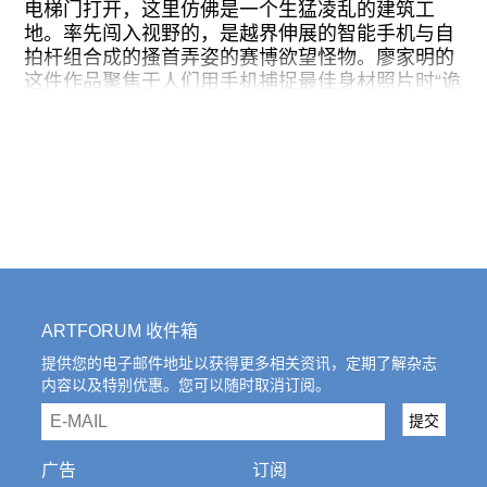
电梯门打开，这里仿佛是一个生猛凌乱的建筑工
式，让记忆获得了更长的发酵时间。早期藏地纪实
地。率先闯入视野的，是越界伸展的智能手机与自
摄影作为封面的磁带，被安放在墙面内凹的格间中
拍杆组合成的搔首弄姿的赛博欲望怪物。廖家明的
——如同洞穴或佛龛——诉说着稀薄而神圣的藏地
这件作品聚焦于人们用手机捕捉最佳身材照片时“诡
风景生产，而画面中的人物形象均以半透明的幽灵
异”的手部姿势，伸展开的触角诱惑你我堕入图像指
形态叠于前景，像无限个平行梦境的截帧，眨眼间
涉的那些“美艳”的权力关系缝壑中，加速搅动魅
便将转换或消逝。
惑、欲求、自我在空间中的恍惚与失调。展览空间
自始至终贯彻的颠倒嵌套的空间意涵与地理张力也
其中，《嬢猕陆地风景图：我的顿珠次仁》将
同样耐人寻味。展览名称（英文为“How to be
Happy Together?”）从经典酷儿港片《春光乍泄》
（
Happy Together
）中获取灵感，展厅被悬浮木墙
分隔成倒转的房屋轮廓，以呼应香港与其对跖地布
宜诺斯艾利斯，后者也是《春光乍泄》的主要发生
地。这种空间关系预示着展览即将展开的跨时空互
ARTFORUM 收件箱
文。空间概念取意于人体九“窍”，Para Site首次将
提供您的电子邮件地址以获得更多相关资讯，定期了解杂志
现址的九扇窗悉数曝光。“孔洞”隐喻着隐匿与泄露
内容以及特别优惠。您可以随时取消订阅。
的双重机能，来自香港、周边地区以及拉美的那些
email
被忽视的历史、社会与文化纠葛一齐登堂入室，展
提交
览尝试探讨在离散与含混中嫁接生成的多元“自我”
及其“快乐”的方式。
广告
订阅