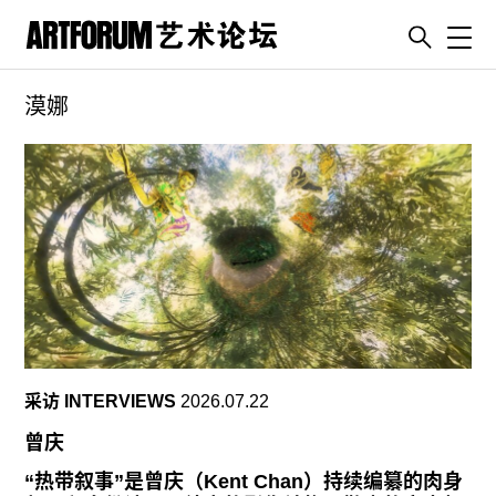
Toggl
漠娜
artguide
新闻
展评
杂志
专栏
视频
ENGLISH
ART & EDUCATION
采访 INTERVIEWS
2026.07.22
广告
曾庆
订阅
“热带叙事”是曾庆（Kent Chan）持续编纂的肉身