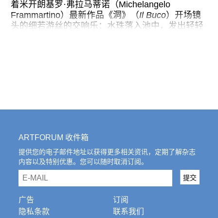
往期内容
着米开朗基罗·弗拉马蒂诺（Michelangelo
Frammartino）最新作品《洞》（
Il Buco
）开场镜
头的细若游丝的交响乐：水珠落入池中，发出轻轻
的回响；蟋蟀微弱的叫声；当夜晚结束黎明到来，
昆虫的鸣叫声变得越来越响；最后是一阵牛铃声，
联系我们
再接着像是一声来自远处的叫喊。只有当太阳升起
时，摄影机所在的位置才会变得清晰：它被安置在
关注我们
一个洞穴里，凝视着天空、岩石和杂草，然后镜头
中出现了两只无精打采地望向洞口的走失的母牛。
《洞》的灵感来自于1961年皮埃蒙特洞穴学小组
（Piedmont Speleological Group）成员在意大利
最东南端进行的一次探险，电影讲述了一群年轻的
ARTFORUM 收件箱
地质学家的故事，他们从经济上更繁荣的北部出
发，前往隐藏在波利诺山（Mount Pollino）附近田
提供您的电子邮件地址以获得更多相关资讯，定期了解杂志
内容以及特别优惠。您可以随时取消订阅。
园风光中的比佛托深渊（Bifurto abyss）。正如米
兰的倍耐力大厦（Pirelli Tower）——当时欧洲最高
email
提交
的摩天大楼——被吹捧为战后繁荣的图腾一样，这
个小组也努力在这个国家的另一端留下人类的足
广告
订阅
迹。他们不是向上，而是深入，一寸一寸地探查未
隐私条款
联系我们
知的地球，绘制出欧洲深度排名第三的洞穴。