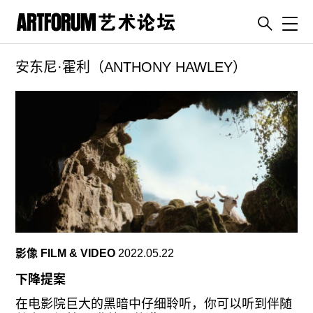
Toggl
安东尼·霍利（ANTHONY HAWLEY）
artguide
新闻
展评
杂志
专栏
视频
ENGLISH
ART & EDUCATION
影像 FILM & VIDEO
2022.05.22
广告
下降提案
订阅
在电影院巨大的黑暗中仔细聆听，你可以听到伴随