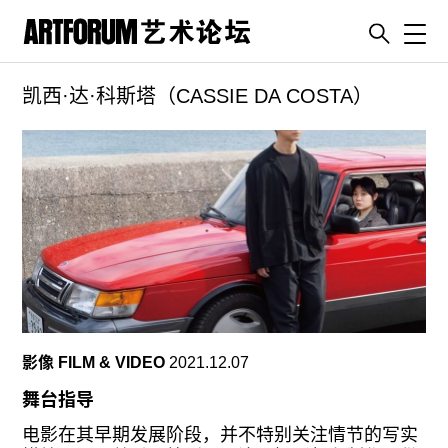
Toggl
凯西·达·科斯塔（CASSIE DA COSTA）
artguide
新闻
展评
杂志
专栏
视频
ENGLISH
ART & EDUCATION
影像 FILM & VIDEO
2021.12.07
广告
舞台指导
订阅
电影在其早期发展阶段，并不特别关注情节的写实