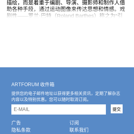
往期内容
描绘，而是着重于编剧、导演、摄影师和制作人借
助各种手段，通过运动图像来传达思想和情感。戏
剧性——罗兰·巴特（Roland Barthes）称之为“引
起感官愉悦的技巧”（sensuous artifice）——作为
这些电影的基础，其任务不是在银幕上重现真实，
联系我们
而是巧妙地阐明心理。阴影与强光、反复出现的物
件、长镜头、静态镜头、富有表现力的表演和引人
关注我们
注目（但不一定要多漂亮）的面孔，都在观众的脑
海中烙印下画面。但当电影语言随着技术的进步而
相应演变，电影和戏剧之间的区别也随之变大，并
且很快就被普遍认为是两种根本对立的艺术门类。
然而，这并不妨碍很多电影人对戏剧进行了严肃的
ARTFORUM 收件箱
思考，并设想如何有说服力地将这些思考投入银
幕。沃纳·施罗德（Werner Schroeter）和赖纳·维
提供您的电子邮件地址以获得更多相关资讯，定期了解杂志
内容以及特别优惠。您可以随时取消订阅。
尔纳·法斯宾德（Rainer Werner Fassbinder）在后
现代戏剧的考验中锻造出他们的实验电影，而最
email
提交
近，亦有像王沛智（Patrick Wang，《面包工厂》
[
A Bread Factory
]）、约瑟芬·戴克（Josephine
广告
订阅
Decker，《玛德琳的玛德琳》[
Madeline’s
隐私条款
联系我们
Madeline
]）、马蒂亚斯·皮涅罗（Matías Piñeiro，