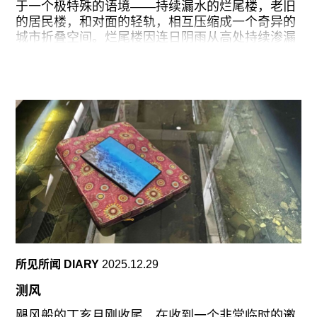
往期内容
于一个极特殊的语境——持续漏水的烂尾楼，老旧
的居民楼，和对面的轻轨，相互压缩成一个奇异的
城市折叠空间。烂尾楼因连日阴雨从高处持续渗漏
的积水被曹舒怡收编为某种动态雕塑的发生条件，
一个非常即兴、剧场式的反应。从上层边缘滴落的
联系我们
水流不断冲击在悬挂的贝壳雕塑之上，泄漏被转化
成动力，失控变成一种积极的调节。
关注我们
这似乎与她去年于乌兹别克斯坦拍摄的影片《天降
之水》中的讨论相合：上世纪60年代，在某种工业
崇拜的幻想下，苏联政权试图通过人工控制的手段
进行大型水利干预，这种干预最终导致了水体（咸
海）的彻底消失。吊挂在烂尾楼（城市规划中最典
型的治理失控）中的贝壳雕塑，仿佛对这种态度提
供了一个恰切的回应：失控，或者渗漏如何可以成
为一种带有创造性的作用力。在恒温恒湿的人造气
候被默认为通行展览标准，作品被隔离，展览被工
所见所闻 DIARY
2025.12.29
程化的倦怠时刻，艺术家选择拥抱真实的空间和气
候。
测风
回到展厅，悬挂在半空的玻璃贝壳雕塑《漂》
飓风般的丁亥月刚收尾，在收到一个非常临时的邀