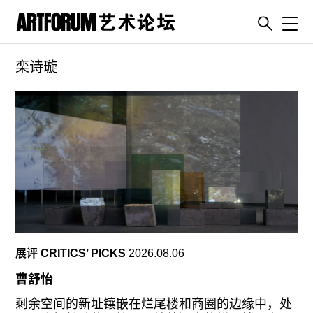
Toggl
栾诗璇
artguide
新闻
展评
杂志
专栏
视频
ENGLISH
ART & EDUCATION
展评 CRITICS’ PICKS
2026.08.06
广告
曹舒怡
订阅
剩余空间的新址镶嵌在烂尾楼和商圈的边缘中，处