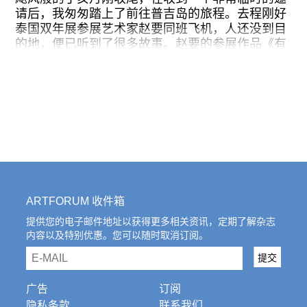
（2026）由从不同海岸搜集的海玻璃磨碎后烧制，
请后，我匆匆踏上了前往普吉岛的旅程。去程刚好
其中加入了海带的灰以及其他物质粉末，仿佛是某
泰国双年展参展艺术家赵要同班飞机，人还没到目
种软体动物的结晶，夹杂着不同的矿物成分沉积。
的地，便已听到了很多故事。赵要的参展作品《有
另一组墙面上的玻璃灯雕塑《止》（2026）则由回
神的信号》几年前我便在北京公社的展览中看过，
收玻璃板压制而成，其中隐约可见的图案是地衣等
此次展出的过程却颇为波折。原定的展厅因故无法
植物被压平在泥土上又转印于玻璃上的纹理。最常
使用，需要临时更换空间。在克服了重重困难后，
见的工业玻璃制作工艺被有机物的生存痕迹扰乱，
展场最终换到了当地一座最大的水碓斗母宫（Jui
最终失去了原本的透明度，变得模糊，混杂，暧
Tui Shrine）。不料作品在这个奇异的场域中激荡
昧，令人联想到作为其前态的某种粘液。不同物质
出新的张力。赵要对这个结果也颇为开心。
在正负空间的来回转换中完成了对于液体的戏仿，
也完成了某种逆向工业化的尝试。
抵岛前，我对“斗母宫”的概念并不熟悉。斗母元君
作为北斗七星之母，掌管着人间生死命籍。普吉岛
的斗母宫是一个具有极强的南洋华人移民文化特
ARTFORUM 收件箱
征、佛道共祀的民间信仰场所，同时带有浓重的宗
族色彩。这种与宗族紧密缠绕的信仰体系在中国大
提供您的电子邮件地址以获得更多相关资讯，定期了解杂志
内容以及特别优惠。您可以随时取消订阅。
陆已几近绝迹。在普吉岛，它与本地华人社团，甚
至包括“黑帮”势力息息相关，成为一个非常“艋舺”的
email
提交
江湖场域。据说主办方大费周章，直到开幕后一周
才终于说服斗母宫经营者出借场地。这些掌握地方
广告
订阅
实权的管理方似乎并不在意这个由泰国政府主办、
隐私条款
联系我们