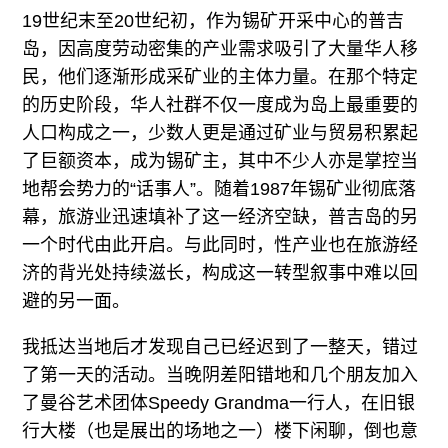
19世纪末至20世纪初，作为锡矿开采中心的普吉
岛，因高度劳动密集的产业需求吸引了大量华人移
民，他们逐渐形成采矿业的主体力量。在那个特定
的历史阶段，华人社群不仅一度成为岛上最重要的
人口构成之一，少数人更是通过矿业与贸易积累起
了巨额资本，成为锡矿主，其中不少人亦是掌控当
地帮会势力的“话事人”。随着1987年锡矿业彻底落
幕，旅游业迅速填补了这一经济空缺，普吉岛的另
一个时代由此开启。与此同时，性产业也在旅游经
济的背光处持续滋长，构成这一转型叙事中难以回
避的另一面。
我抵达当地后才发现自己已经迟到了一整天，错过
了第一天的活动。当晚阴差阳错地和几个朋友加入
了曼谷艺术团体Speedy Grandma一行人，在旧银
行大楼（也是展出的场地之一）楼下闲聊，倒也意