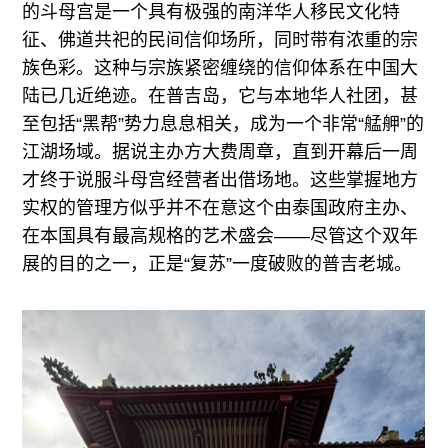
的斗母宫是一个具有极强的南洋华人移民文化特
征、佛道共祀的民间信仰场所，同时带有浓重的宗
族色彩。这种与宗族紧密缠绕的信仰体系在中国大
陆已几近绝迹。在普吉岛，它与本地华人社团，甚
至包括“黑帮”势力息息相关，成为一个非常“艋舺”的
江湖场域。据说主办方大费周章，直到开幕后一周
才终于说服斗母宫经营者出借场地。这些掌握地方
实权的管理方似乎并不在意这个由泰国政府主办、
在本国具有最高规格的艺术盛会——尽管这个双年
展的目的之一，正是“复苏”一度破败的普吉老城。