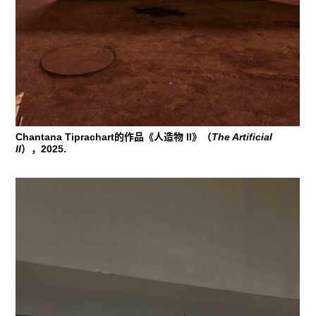
Chantana Tiprachart的作品《人造物 II》（
The Artificial
II
），2025.