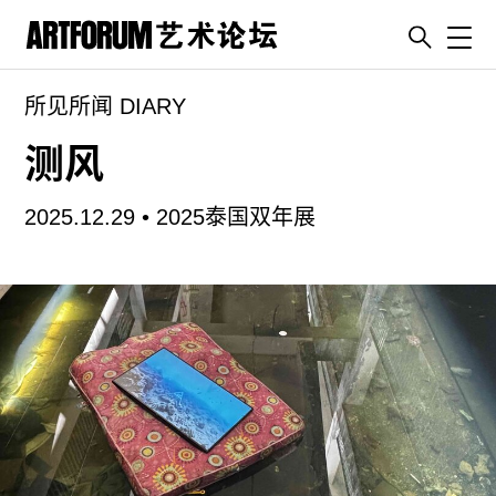
Toggl
所见所闻 DIARY
artguide
新闻
测风
展评
2025.12.29 •
2025泰国双年展
杂志
专栏
视频
ENGLISH
ART & EDUCATION
广告
订阅