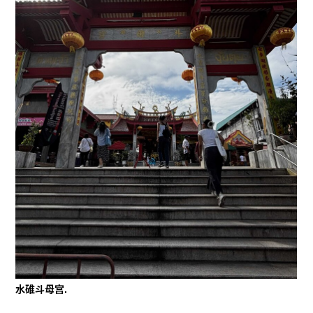
水碓斗母宫.