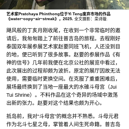
往期内容
艺术家Pratchaya Phinthong位于Yi Teng废弃市场的作品
《water~copy~air~streak》，2025.
全文摄影：栾诗璇.
飓风般的丁亥月刚收尾，在收到一个非常临时的邀
联系我们
请后，我匆匆踏上了前往普吉岛的旅程。去程刚好
关注我们
泰国双年展参展艺术家赵要同班飞机，人还没到目
的地，便已听到了很多故事。赵要的参展作品《有
神的信号》几年前我便在北京公社的展览中看过，
此次展出的过程却颇为波折。原定的展厅因故无法
使用，需要临时更换空间。在克服了重重困难后，
展场最终换到了当地一座最大的水碓斗母宫（Jui
Tui Shrine）。不料作品在这个奇异的场域中激荡
出新的张力。赵要对这个结果也颇为开心。
抵岛前，我对“斗母宫”的概念并不熟悉。斗母元君
作为北斗七星之母，掌管着人间生死命籍。普吉岛