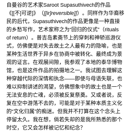
自曼谷的艺术家Saroot Supasuthivech的作品
《[[不]可逆]》（
[[ir]reversible]]
）。同样作为华裔移
民的后代，Supasuthivech的作品更像是一种直接
的乡愁写作，艺术家称之为“回归的仪式”（rituals
of return）。普吉岛素斋节上的穿刺和神轿巡游仪
式，仿佛便是对失去故土之人最有力的隐喻，也是
某种生活世界于异乡在协商中被转化、最终成为景
观的证言。在观展间隙，我参观了本地的泰华博物
馆，也是这件作品的拍摄地之一。我试图去理解这
种穿越代际的深情和执念——即使与母语失联，也
难以抑制讲述的渴望，仿佛想象中的故土也是一个
无法安息的亡魂，必须被反复祭奠。又或者说，反
复在空中游荡不去的，可能是对于某种本质主义化
的“文化归属”的痴迷。但我并不打算在这个念头上
停留太久。我在想，倘若失却的是我所熟悉的那个
时空，它又会怎样被记忆和纪念？