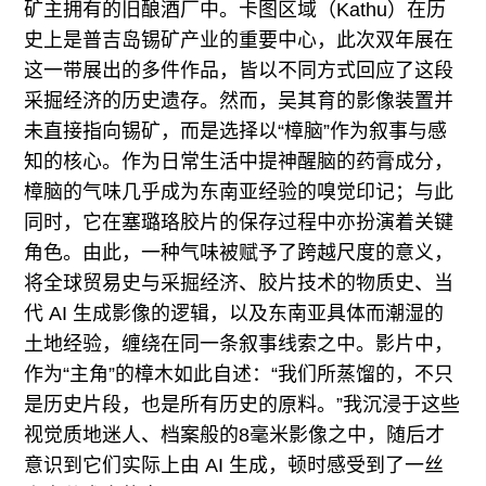
矿主拥有的旧酿酒厂中。卡图区域（Kathu）在历
史上是普吉岛锡矿产业的重要中心，此次双年展在
这一带展出的多件作品，皆以不同方式回应了这段
采掘经济的历史遗存。然而，吴其育的影像装置并
未直接指向锡矿，而是选择以“樟脑”作为叙事与感
知的核心。作为日常生活中提神醒脑的药膏成分，
樟脑的气味几乎成为东南亚经验的嗅觉印记；与此
同时，它在塞璐珞胶片的保存过程中亦扮演着关键
角色。由此，一种气味被赋予了跨越尺度的意义，
将全球贸易史与采掘经济、胶片技术的物质史、当
代 AI 生成影像的逻辑，以及东南亚具体而潮湿的
土地经验，缠绕在同一条叙事线索之中。影片中，
作为“主角”的樟木如此自述：“我们所蒸馏的，不只
是历史片段，也是所有历史的原料。”我沉浸于这些
视觉质地迷人、档案般的8毫米影像之中，随后才
意识到它们实际上由 AI 生成，顿时感受到了一丝