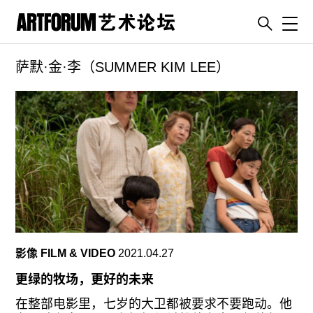
Toggl
萨默·金·李（SUMMER KIM LEE）
artguide
新闻
展评
杂志
专栏
视频
ENGLISH
ART & EDUCATION
影像 FILM & VIDEO
2021.04.27
广告
更绿的牧场，更好的未来
订阅
在整部电影里，七岁的大卫都被要求不要跑动。他