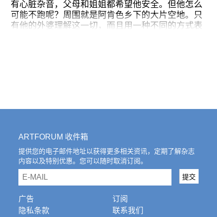
往期内容
有心脏杂音，父母和姐姐都希望他安全。但他怎么
可能不跑呢？周围就是阿肯色乡下的大片空地。只
有他的外婆理解这一切，而且用一种不同的方式表
达她的关爱，既不是纵容他任性而为也不是鼓励他
畏缩不前，而是教他对冒险、脆弱以及失败保持一
联系我们
颗开放的心。就是这种不同的方式赋予了这部电影
以基本轮廓。
关注我们
《米纳里》（
Minari
）是导演李·以萨克·郑（Lee
Isaac Chung）根据自己1980年代与自己的韩裔美
国移民父母的生活经历拍摄的一部成长电影。电影
跟随着一个韩国移民家庭从加州迁居到阿肯色，父
亲雅各布（史蒂文·元/Steven Yeun饰）种植蔬菜并
ARTFORUM 收件箱
出售给美国南方越来越多的韩国移民。因为既没有
周围的社群支持也找不到合适的人来照顾大卫（艾
提供您的电子邮件地址以获得更多相关资讯，定期了解杂志
内容以及特别优惠。您可以随时取消订阅。
伦·S·金/Alan S. Kim饰）和姐姐安妮（诺尔·
曹/Noel Kate Cho饰），雅各布和妻子莫妮卡（韩
email
提交
艺璃/Yeri Han）决定把莫妮卡的母亲顺子（尹汝
贞/Yeo-jeong Yoon饰）从韩国接来。他们在新的临
广告
订阅
时居所安顿下来，莫妮卡负责摆放家具和整理衣
隐私条款
联系我们
柜，雅各布则在一个朝鲜战争老兵保罗（比尔·帕