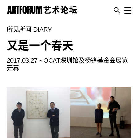
Toggl
所见所闻 DIARY
artguide
新闻
又是一个春天
展评
2017.03.27 •
OCAT深圳馆及杨锋基金会展览
杂志
开幕
专栏
视频
ENGLISH
ART & EDUCATION
广告
订阅