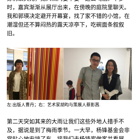
时，嘉宾渐渐从展厅出来，在傍晚的庭院里聊天。
我和郭瑛决定避开开幕宴，找了家不错的小馆，在
潮湿但还不算闷热的露天凉亭下，吃碗面条叙叙
旧。
左:出版人曹丹；右：艺术家胡昀与策展人蔡影茜.
第二天突如其来的大雨让我们这些外地人措手不
及，据说是到了梅雨季节。一大早，杨锋基金会非