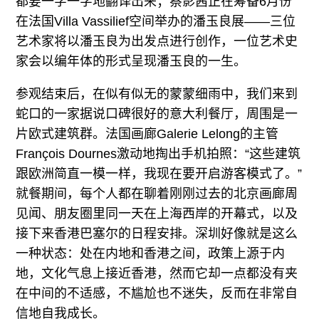
都要一字一字地翻译出来；蔡影茜正在筹备6月份
在法国Villa Vassilief空间举办的潘玉良展——三位
艺术家将以潘玉良为出发点进行创作，一位艺术史
家会以编年体的形式呈现潘玉良的一生。
参观结束后，在似有似无的蒙蒙细雨中，我们来到
蛇口的一家据说口碑很好的意大利餐厅，周围是一
片欧式建筑群。法国画廊Galerie Lelong的主管
François Dournes激动地掏出手机拍照：“这些建筑
跟欧洲简直一模一样，我现在要开启游客模式了。”
就餐期间，每个人都在聊着刚刚过去的北京画廊周
见闻、朋友圈里同一天在上海西岸的开幕式，以及
接下来香港巴塞尔的日程安排。深圳好像就是这么
一种状态：处在内地和香港之间，政策上源于内
地，文化气息上接近香港，然而它却一点都没有夹
在中间的不适感，不尴尬也不迷失，反而在非常自
信地自我成长。