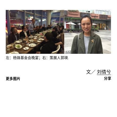
左：杨锋基金会晚宴；右：策展人郭瑛.
文／
刘倩兮
分享
更多图片