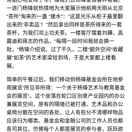
常贴心地安排了车，接我们去杨锋家做客并看展。
一进门杨锋就热情地为大家展示他前两天刚从北京
“茶所”淘来的一盏 “建水”：“这是光乐从柜子最里翻
出来的‘非卖品’！”然后拿出同样是茶所得来的一套
茶杯，为我们沏上功夫茶。一楼客厅摆着刘韡、高
露迪和蒋志的作品，“每隔一段时间我就会换一
批，”杨锋介绍说。过了不久，二楼“额外空间”收藏
展“如茶”的艺术家梁铨到场，于是大家都上楼看
展。
简单的午餐过后，我们移动到杨锋基金会所在地参
观展览“所见非所得：一个关于杨锋艺术与教育基金
会的展览”。这个坐落在蛇口区创意产业园内的办公
兼展览空间，原有的隔墙已被打通，艺术品和办公
桌椅分散在空间的各处，让人有些分不清哪样物品
应该归为哪类。基金会和金融公司的工作人员也都
各司其位，仿佛每个人都是展览的参与者，跃跃欲