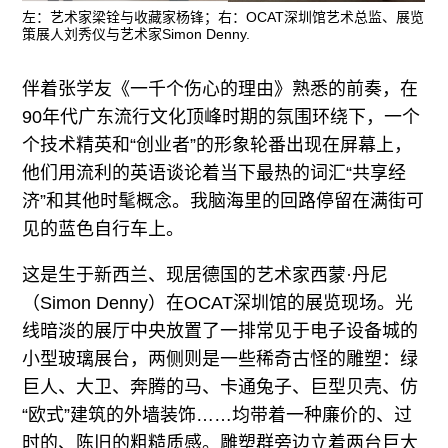
往期内容
左：艺术家梁铨与收藏家杨锋；右：OCAT深圳馆艺术总监、展览
策展人刘秀仪与艺术家Simon Denny.
伴着张学友《一千个伤心的理由》熟悉的前奏，在
联系我们
90年代广东流行文化顶峰时期的氛围环绕下，一个
个技术精英和“创业者”的形象轮番出现在屏幕上，
关注我们
他们用流利的英语谈论着当下最热的词汇“共享经
济”和其他时髦概念。我脑海里的回路停留在满街可
见的蓝色自行车上。
这是生于新西兰、现居德国的艺术家西蒙·丹尼
（Simon Denny）在OCAT深圳馆的展览现场。光
线暗淡的展厅中央放置了一排常见于电子设备城的
小型玻璃展台，两侧则是一些稀奇古怪的雕塑：绿
巨人、大卫、奔腾的马、卡通兔子、巨型贝壳、仿
“欧式”建筑的外墙装饰……均带着一种廉价的、过
时的、陈旧的粗糙质感。雕塑群旁边立着两台巨大