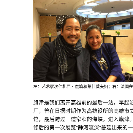
左：艺术家次仁札西・杰塘和蔡佳葳夫妇；右：法国在台协会
旗津是我们离开高雄前的最后一站。早起
厂，曾在日据时期作为高雄役所的高雄市
馆，最后跨过一道窄窄的海峡，进入旗津
修后的第一次展览“静河流深”蔓延出来的