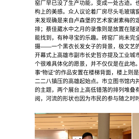
窑厂早已没了生产功能，变成一处古迹。
构上的美感。众人议论着厂房尽头毛玻璃
来发现确是来自卢森堡的艺术家谢素梅的
排；蔡佳葳水中之月的录像则是放置在隧
能找到，有种寻宝的乐趣。砖窑厂尚未完
摄——一个黑衣长发女子的背景，极文艺
开幕式上高雄市副市长史哲亦提及工业城市
个很难具体化的愿景，并不仅仅是在此地
事“物证”的作品安置在楼梯背面，楼上则
二二八镇压的高雄起始点。市立图书馆内并
的主题，两个展台上高低错落的排列堆叠
阅，河流的形状也因为市民的参与随之时