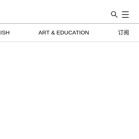
Toggle
ISH
ART & EDUCATION
订阅
artguide
新闻
展评
杂志
专栏
视频
ENGLISH
ART & EDUCATION
广告
订阅
往期内容