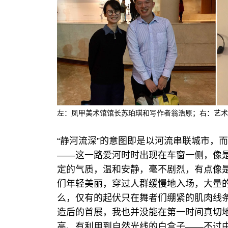
左：凤甲美术馆馆长苏珀琪和写作者翁浩原；右：艺术家Candy
“静河流深”的意图即是以河流串联城市，
——这一路爱河时时出现在车窗一侧，像
定的气质，温和安静，毫不剧烈，有点像是
们年轻美丽，穿过人群缓慢地入场，大量的
么，仅有的起伏只在舞者们绷紧的肌肉线
造后的首展，我也并没能在第一时间真切地
高、有利用到自然光线的白盒子——不过