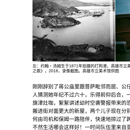
左：约翰‧汤姆生于1871年拍摄的打狗港，高雄市立
之歌》，2018，录像截图。高雄市立美术馆供图.
刚刚辞别了蒋公庙里跟菩萨毗邻而居、公
人猜测她年纪不过六十，乐得前仰后合，
旗津灶咖，絮絮讲述幼时空袭警报带来的
搬进街对面更大的新屋，两个儿子现在分
何由司机和保姆一路陪伴，快速地掠过了
不然生活哪会这样好！一时间队伍里来自