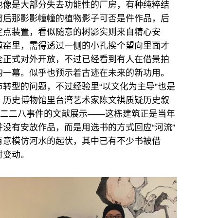
也像是大部分失去功能性的厂房，有种纯粹结
窗后那影影幢幢的植物影子可否是件作品，后
定点装置，看似随意的树影实则来自精心安
道窑里，需得透过一侧的小孔挨个望向里面才
全正式对外开放，不过已经看到有人在借景拍
的一幕。似乎也预示着古迹在未来的新功用。
转型的问题，不过经验里“以文化为主导”也是
。历史博物馆里台湾艺术家陈文祺质疑历史叙
是二二八事件的文献展示——这栋建筑正是当年
没有安放作品，而是用选书的方式回应“河流”
有意模仿河水的起伏，其中已有不少书被借
时变动。