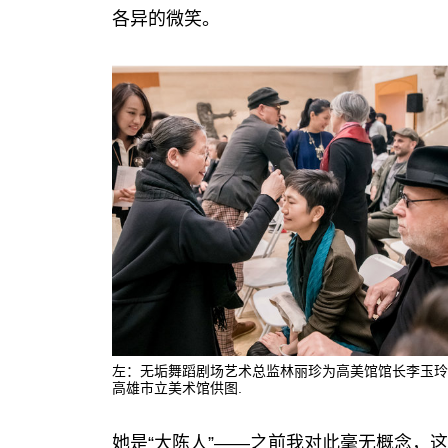
各异的微笑。
左：无垢舞蹈剧场艺术总监林丽珍为高美馆馆长李玉玲
高雄市立美术馆供图.
她是“大陈人”——之前我对此毫无概念，这