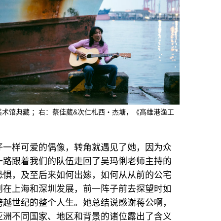
美术馆典藏 ；右：蔡佳葳&次仁札西‧杰塘，《高雄港渔工
仔一样可爱的偶像，转角就遇见了她，因为众
一路跟着我们的队伍走回了吴玛悧老师主持的
恐惧，及至后来如何出嫁，如何从从前的公宅
别在上海和深圳发展，前一阵子前去探望时如
跨越世纪的整个人生。她总结说感谢蒋公啊，
亚洲不同国家、地区和背景的诸位露出了含义