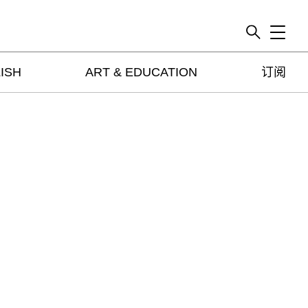
Toggle
ISH
ART & EDUCATION
订阅
artguide
新闻
展评
杂志
专栏
视频
ENGLISH
ART & EDUCATION
广告
订阅
往期内容