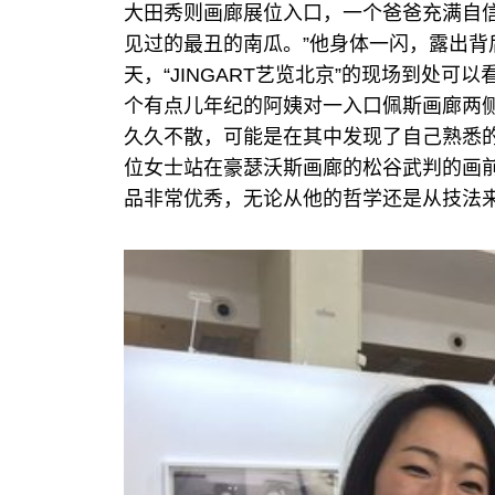
大田秀则画廊展位入口，一个爸爸充满自
见过的最丑的南瓜。”他身体一闪，露出背
天，“JINGART艺览北京”的现场到处
个有点儿年纪的阿姨对一入口佩斯画廊两
久久不散，可能是在其中发现了自己熟悉
位女士站在豪瑟沃斯画廊的松谷武判的画
品非常优秀，无论从他的哲学还是从技法来