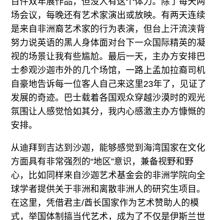
百件双年展作品，但没人有这个体力。除了每天两
场会议，每晚还有艺术家演出或放映。有两天连续
是来自非洲裔艺术家的行为表演，但台上汗流浃背
努力说英语的黑人身体面对台下一众国际精英的凝
视的场景让我有些尴尬。最后一天，主办方安排巴
士参观沙迦市外的几个场馆，一路上孟加拉裔司机
自豪地告诉每一位客人自己来这里23年了，见证了
发展的奇迹。巴士载着各国观众穿越沙漠时的观光
氛围让人感觉恰如其分，我内心感激主办方慷慨的
安排。
从迪拜到吉达到沙迦，能够感觉到海湾国家在文化
方面具有非常强烈的“地区”意识，兼备视野和野
心，比如同样来自沙迦艺术基金会的非洲学院向全
球学者提供关于非洲和离散非洲人的研究生项目。
在这里，凭借君主/酋长国家作为艺术赞助人的模
式，举国体制搞当代艺术，成为了不仅是伊斯兰世