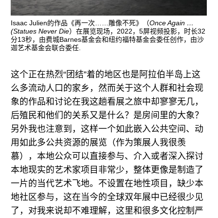
Isaac Julien的作品《再一次……雕像不死》（
Once Again …
(Statues Never Die
）在展览现场，2022，5屏视频投影，时长32
分13秒，由费城Barnes基金会和纽约福特基金会委任创作，由沙
迦艺术基金会联合委任.
这个正在热烈“团结”着的地区也是阿拉伯半岛上这
么多流动人口的家乡，然而关于这个人群和社会现
象的作品和讨论在我这趟看展之旅中却寥寥无几，
后殖民和他们的关系又是什么？是房间里的大象？
另外我也注意到，这样一个如此嵌入公共空间、动
用如此多公共资源的展览（作为策展人我很羡
慕），本地公众可以直接参与、介入或者深入探讨
本地现实的艺术家项目非常少，整体更像是制造了
一片的当代艺术飞地。不设置在地性项目，缺少本
地社区参与，这在当今的全球双年展中已经很少见
了，对我来说却不难理解，这里和很多文化控制严