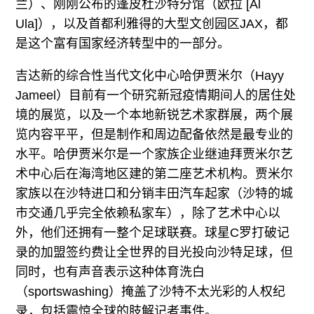
兰）、刚刚公布的蓬皮杜沙特分馆（欧拉 [Al
Ula]），以及首都利雅得的大型文创园区JAX，都
是这个富有国家经济转型中的一部分。
吉达新的综合性当代文化中心哈伊贾米尔（Hayy
Jameel）目前有一个研究新冠疫情期间人的居住处
境的展览，以及一个本地新锐艺术家群展，两个展
览内容平平，但是制作和周边配备依然是最专业的
水平。哈伊贾米尔是一个家族企业继迪拜贾米尔艺
术中心后在海湾地区建的第二座艺术机构。贾米尔
家族以在沙特进口和分销丰田汽车起家（沙特的城
市交通几乎完全依赖私家车），除了艺术中心以
外，他们还拥有一整个足球联赛。球星C罗打破记
录的加盟签约费让全世界的目光投向沙特足球，但
同时，也有声音表示这种体育洗白
（sportswashing）掩盖了沙特不太光彩的人权纪
录，包括震惊全球的肢解记者事件。