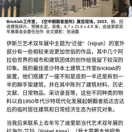
往期内容
Bricklab工作室，《空中朝觐者居所》展览现场，2023
，钢、回
收建筑碎片、预铸水泥、录像，6.7 x 21.6 x 4.8 米，由迪里耶双
年展基金会委任创作. 全文摄影：张涵露.
联系我们
伊斯兰艺术双年展中主题为“迁徙”（Hijrah）的室外
关注我们
部分有一些相较来说更加世俗的作品，其中几个阿
拉伯世界的城市和建筑团体的创作给我留下较深的
印象。我的最佳是沙特本土建筑工作室Bricklab的
装置，他们搭建了一座不知是造到一半还是拆到一
半的脚手架建筑，并在其中陈列了建筑材料、历史
文献、日常物品、采访录音等，这些不同种类的物
料以自1950年代沙特现代化发展起朝觐者抵达吉达
后的临时居住建筑和日常经济生态为研究对象。
当我后来联系上去年写了迪里耶当代艺术双年展的
拉海尔·艾玛（Rahel Aima）（我太需要本地视角