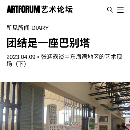
Toggl
所见所闻 DIARY
artguide
新闻
团结是一座巴别塔
展评
2023.04.09 •
张涵露谈中东海湾地区的艺术现
杂志
场（下）
专栏
视频
ENGLISH
ART & EDUCATION
广告
订阅