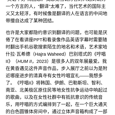
一个方言的人，“翻译”太难了，当代艺术的国际主
义又太轻浮，有时候像是翻译的人在语言的中间地
带擅自达成了某种团结。
也许是大家都隐约意识到翻译的问题，也可能是厌
倦了在看讲座PPT和看录像作品英语字幕时需要随
时翻出手机谷歌搜索陌生的地名和术语，艺术家哈
什拉·瓦希德（Hajra Waheed）巴别塔式的《哼唱
II》（
HUM II
，2023）是很多人的双年展最爱。我
在黄昏遇见这件声音作品，步入展厅之前以为是附
近哪座进步的清真寺有女性吟唱宣礼——我想多
了。《哼唱II》将韩国、伊朗、巴勒斯坦、智利、
南亚、北美极区原住民等地女性抗争运动中响起过
的歌曲，以及在女性社群中有抵抗意识的传统音
乐，用哼唱的方式编排到了一起，在一个巨大通天
的白色圆锥体房间中，通过立体声音箱构成了一部