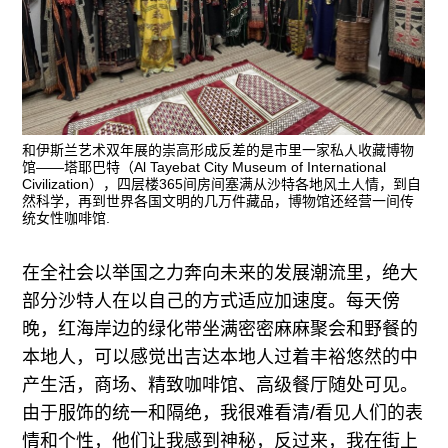
和伊斯兰艺术双年展的崇高形成反差的是市里一家私人收藏博物
馆——塔耶巴特（Al Tayebat City Museum of International
Civilization），四层楼365间房间塞满从沙特各地风土人情，到自
然科学，再到世界各国文明的几万件藏品，博物馆还经营一间传
统女性咖啡馆.
在全社会以举国之力奔向未来的发展潮流里，绝大
部分沙特人在以自己的方式适应加速度。每天傍
晚，红海岸边的绿化带坐满密密麻麻聚会和野餐的
本地人，可以感觉出吉达本地人过着丰裕悠然的中
产生活，商场、精致咖啡馆、高级餐厅随处可见。
由于服饰的统一和隔绝，我很难看清/看见人们的表
情和个性，他们让我感到神秘，反过来，我在街上