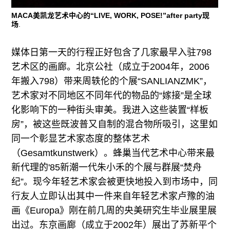
MACA美凯龙艺术中心的“LIVE, WORK, POSE!”after party现
场
.
媒体日第一天的行程正好包含了几家最早入驻798
艺术区的画廊。北京公社（成立于2004年，2006
年搬入798）带来周轶伦的个展“SANLIANZMK”，
艺术家对不同地区不同年代的物品的“嫁接”是全球
化影响下的一种街头审美。我进入这些装置“样板
房”，被这些既波普又自制的混合物所吸引，这里如
同一个彰显艺术家态度的整体艺术
（Gesamtkunstwerk）。蜂巢当代艺术中心带来最
新代理的'85新潮一代朱小禾的个展与群展“焚舟
纪”。现今年轻艺术家会被更快地投入到市场中，同
行友人立即认出其中一件来自年轻艺术家卢豫的油
画《Europa》刚在前几周的央美研究生毕业展里展
出过。东京画廊（成立于2002年）展出了苏新平个