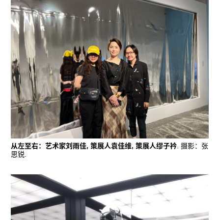
从左至右：艺术家刘雨佳, 策展人袁佳维, 策展人缪子衿
. 摄影：张
思锐.