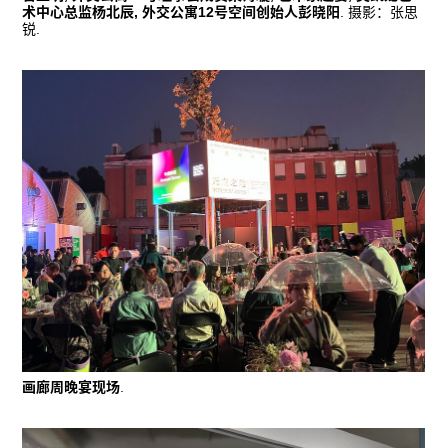
术中心总监杨北辰, 外交公寓12号空间创始人彭晓阳
. 摄影：张思
锐.
画廊周晚宴现场
.