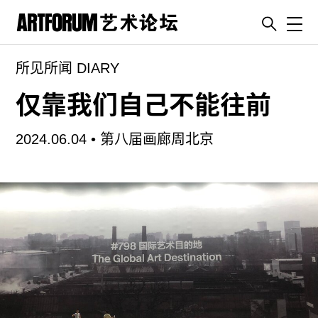
Toggl
所见所闻 DIARY
artguide
新闻
仅靠我们自己不能往前
展评
2024.06.04 •
第八届画廊周北京
杂志
专栏
视频
ENGLISH
ART & EDUCATION
广告
订阅