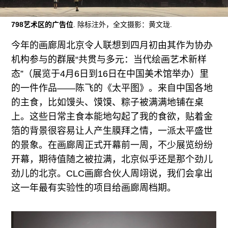
往期内容
798艺术区的广告位
. 除标注外，全文摄影：黄文珑.
今年的画廊周北京令人联想到四月初由其作为协办
联系我们
机构参与的群展“共贯与多元：当代绘画艺术新样
态”（展览于4月6日到16日在中国美术馆举办）里
关注我们
的一件作品——陈飞的《太平图》。来自中国各地
的主食，比如馒头、馍馍、粽子被满满地铺在桌
上。这些日常主食本能地勾起了我的食欲，贴着金
箔的背景很容易让人产生膜拜之情，一派太平盛世
的景象。在画廊周正式开幕前一周，不少展览纷纷
开幕，期待值随之被拉满，北京似乎还是那个劲儿
劲儿的北京。CLC画廊合伙人周翊说，我们会拿出
这一年最有实验性的项目给画廊周档期。