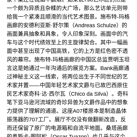
一个颇为异质且杂糅的大广场，那么艺访单元则带
给我一个紧凑且顺滑的当代艺术图景。施布特-玛格
画廊的安德利亚斯·舒尔策（Andreas Schulze）的
画面兼具抽象和具象，令人印象深刻。画面中的汽
车与这个时代绩效至上的主旋律契合。其中一幅画
面中甚至出现了中国高铁，它的上方是红色密不透
风的幕帘。施布特-玛格画廊的中国区总监贾明玉坦
言这是她通过一年沟通后的展览方案。Bank画廊通
过神秘主义这一线索，将两位出生于不同世纪的艺
术家并置——中国年轻艺术家文爵与已故巴西原住
民艺术家奇科·达·西尔瓦（Chico da Silva）。奇科
笔下亚马逊河流域的奇珍异兽为文爵作品中的想象
力提供了理解的通道。这座A07楼原本是制造晶体
振荡器的707工厂。展厅不仅没有做翻新改造，反
而还保留了原厂的电源箱和自流平地面。桑塔画廊
的奥斯卡·图阿松（Oscar Tuazon）也几乎与这个