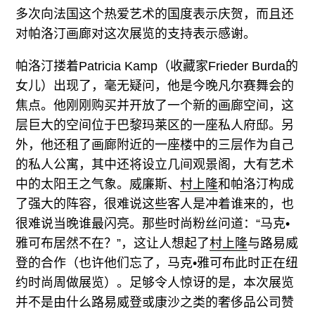
多次向法国这个热爱艺术的国度表示庆贺，而且还
对帕洛汀画廊对这次展览的支持表示感谢。
帕洛汀搂着Patricia Kamp（收藏家Frieder Burda的
女儿）出现了，毫无疑问，他是今晚凡尔赛舞会的
焦点。他刚刚购买并开放了一个新的画廊空间，这
层巨大的空间位于巴黎玛莱区的一座私人府邸。另
外，他还租了画廊附近的一座楼中的三层作为自己
的私人公寓，其中还将设立几间观景阁，大有艺术
中的太阳王之气象。威廉斯、
村上隆
和帕洛汀构成
了强大的阵容，很难说这些客人是冲着谁来的，也
很难说当晚谁最闪亮。那些时尚粉丝问道：“马克•
雅可布居然不在？”，这让人想起了
村上隆
与路易威
登的合作（也许他们忘了，马克•雅可布此时正在纽
约时尚周做展览）。足够令人惊讶的是，本次展览
并不是由什么路易威登或康沙之类的奢侈品公司赞