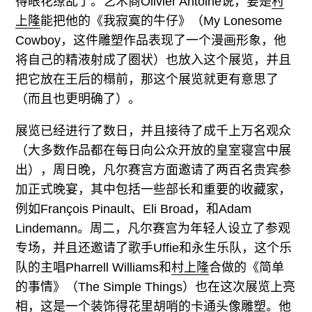
得眼花缭乱了。艺术商Olivier Antoine说，要是
村
上隆
能把他的《我寂寞的牛仔》（My Lonesome
Cowboy，这件雕塑作品表现了一个漫画形象，他
将自己的精液射成了圈状）也放入这个展览，并且
把它放在王后的榻前，那这个展览就更有意思了
（而且也更明确了）。
展览已经进行了数日，并且接待了成千上万名观众
（大多数作品都在每日向公众开放的皇室寝宫中展
出），周日晚，凡尔赛宫方面邀请了两百名贵宾参
加正式晚宴，其中包括一些部长和重要的收藏家，
例如François Pinault、Eli Broad，和Adam
Lindemann。周二，凡尔赛宫为年轻人设立了参观
专场，并且还邀请了歌手Uffie和永生乐队，这个乐
队的主唱Pharrell Williams和
村上隆
合做的《简单
的事情》（The Simple Things）也在这次展览上亮
相，这是一个装饰得花里胡哨的卡通头像雕塑。他