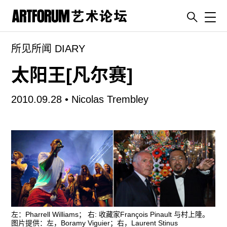
Toggl
所见所闻 DIARY
artguide
新闻
太阳王[凡尔赛]
展评
2010.09.28 •
Nicolas Trembley
杂志
专栏
视频
ENGLISH
ART & EDUCATION
广告
订阅
左：Pharrell Williams； 右: 收藏家François Pinault 与村上隆。
图片提供：左，Boramy Viguier；右，Laurent Stinus