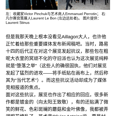
左：收藏家Victor Pinchuk与艺术商人Emmanuel Perrotin； 右:
凡尔赛宫策展人Laurent Le Bon (左边远处者)。 图片提供：
Laurent Stinus
但是我那天晚上根本没看见Aillagon大人，也许他
正忙着给那些重要媒体发布新闻稿吧。当时，路易
十四的后代正在对这个展览发起抗议，那些包在粗
呢大衣里的冥顽不化的守旧派也认为这次展览纯粹
就是“堕落之举”（这些人的确很固执，他们对展览
发起了猛烈的进攻——将手纸贴在画布上，然后称
其为“当代艺术”）。而这些抗议活动却成为了媒体
竞相报道的焦点。
面对这些抗议，展览也作出了相应的回应。很多新
作都是镀金的（向太阳王致敬），有的还贴满了微
笑的鲜花、色彩斑斓的蘑菇和金叶佛像，我都被弄