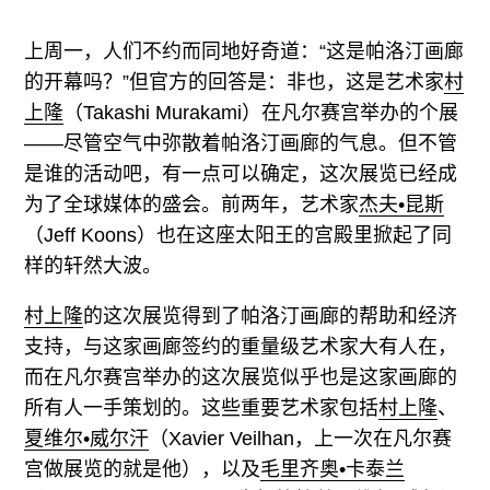
往期内容
上周一，人们不约而同地好奇道：“这是帕洛汀画廊
的开幕吗？”但官方的回答是：非也，这是艺术家
村
上隆
（Takashi Murakami）在凡尔赛宫举办的个展
联系我们
——尽管空气中弥散着帕洛汀画廊的气息。但不管
关注我们
是谁的活动吧，有一点可以确定，这次展览已经成
为了全球媒体的盛会。前两年，艺术家
杰夫•昆斯
（Jeff Koons）也在这座太阳王的宫殿里掀起了同
样的轩然大波。
村上隆
的这次展览得到了帕洛汀画廊的帮助和经济
支持，与这家画廊签约的重量级艺术家大有人在，
而在凡尔赛宫举办的这次展览似乎也是这家画廊的
所有人一手策划的。这些重要艺术家包括
村上隆
、
夏维尔•威尔汗
（Xavier Veilhan，上一次在凡尔赛
宫做展览的就是他），以及
毛里齐奥•卡泰兰