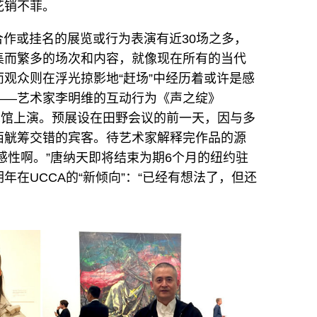
花销不菲。
合作或挂名的展览或行为表演有近30场之多，
集而繁多的场次和内容，就像现在所有的当代
观众则在浮光掠影地“赶场”中经历着或许是感
——艺术家李明维的互动行为《声之绽》
都会美术馆上演。预展设在田野会议的前一天，因与多
西觥筹交错的宾客。待艺术家解释完作品的源
感性啊。”唐纳天即将结束为期6个月的纽约驻
在UCCA的“新倾向”：“已经有想法了，但还