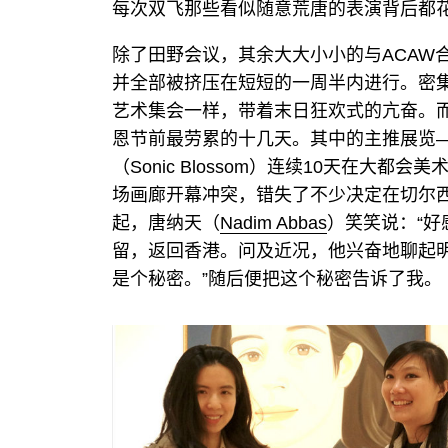
每次双飞那些看似随意荒唐的表演背后都
除了田野会议，其余大大小小的与ACAW
并全部被挤压在短短的一周半内进行。密
艺术集会一样，带着末日狂欢式的亢奋。而
恩节前最劳累的十几天。其中的主推展览
（Sonic Blossom）连续10天在大
场画廊开幕冲突，错失了不少决定在切尔
起，唐纳天（
Nadim Abbas
）笑笑说：“好
留，返回香港。问及近况，他兴奋地聊起明年
是个秘密。”随后便把这个秘密告诉了我。