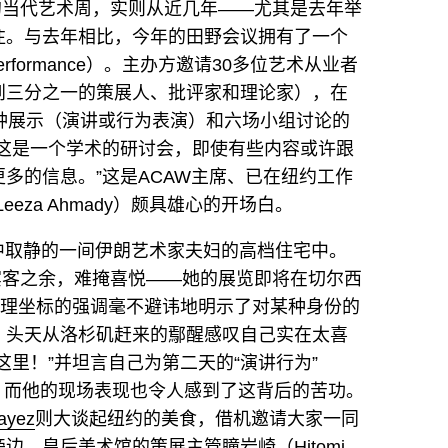
索的当代艺术周，实则从近几年——尤其是去年举
注。与去年相比，今年的田野会议拥有了一个
Performance）。主办方邀请30多位艺术从业者
到三分之一的策展人、批评家和理论家），在
钟展示（演讲或行为表演）和六场小组讨论的
“这是一个学术的研讨会，即使有些内容或许跟
多的信息。”这是ACAW主席、已在纽约工作
eza Ahmady）颇具雄心的开场白。
中取静的一间伊朗艺术家夫妇的高档住宅中。
宾客之余，难掩喜悦——她的展览即将在切尔西
地理坐标的强调毫不避讳地明示了对某种身份的
。头天从洛杉矶赶来的鄢醒感叹自己实在太喜
里！”并坦言自己为第二天的“演讲行为”
了很久英文，而他的现场表现也令人感到了这背后的苦功。
ayez
则大谈起纽约的美食，借机邀请大家一同
旁边，皇后美术馆的策展主管瞳岩崎（
Hitomi