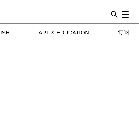
Toggle
ISH
ART & EDUCATION
订阅
artguide
新闻
展评
杂志
专栏
视频
ENGLISH
ART & EDUCATION
广告
订阅
往期内容