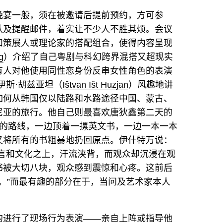
晚宴一般，须在被邀请后提前预约，方可参
认及提醒邮件，着实让不少人不胜其烦。会议
和策展人或理论家的搭配组合，使得内容呈现
g
）介绍了自己粤剧与科幻跨界混搭又超现实
有人对他使用同性恋身份反串女性角色的表演
伊斯·胡兹亚坦（
Ištvan Išt Huzjan
）风趣地讲
如何从韩国仅以陆路和水路途径中国、蒙古、
尼亚的旅行。他自己则最喜欢唐狄鑫第二天的
墙的路线，一边顶着一摞英文书，一边一本一本
又将所有的书粗暴地扔回原点。伊什特万说：
语言和文化之上，汗流浃背，而观众却沉浸在观
书被大切八块，观众感到震惊和心疼。这前后
众。”而最有趣的部分在于，当问及艺术家本人
的进行了现场行为表演——亲自上阵或指导他