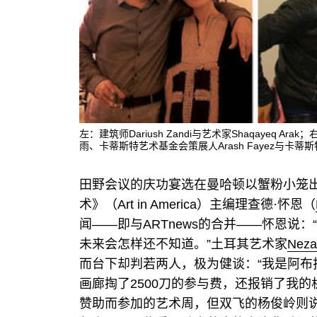
左：建筑师Dariush Zandi与艺术家Shaqayeq
雨、卡蒂斯特艺术基金会策展人Arash Fayez与卡蒂斯特艺
田野会议的庆功宴选在曼哈顿以蟹粉小笼
术》（Art in America）主编理查德·怀恩（
闻——即与ARTnews的合并——怀恩说
未来会怎样还不知道。”土耳其艺术家
Nezak
而台下却判若两人，极为健谈：“我是阿布
画廊掏了2500刀的参与费，还报销了我
赞助而参加的艺术周，但双飞的杨俊岭则说