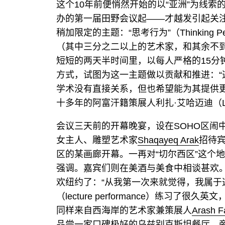
这个10年前便悄然开始的以“亚洲”为线
办的第一届田野会议起——才越发引起关
稍加限定的主题：“思考行为”（Thinking 
（其中三分之二以上的艺术家，和其余不
短短的两天半时间里，以每人严格的15分
方式，试图为这一主题做以贡献和推进：
学术没有直接关系，但也希望能为其提供更
十多年的阿富汗籍策展人利扎·艾哈迈迪（Le
会议三天前的开幕晚宴，设在SOHO区闹
女主人、雕塑艺术家
Shaqayeq Arak
招待
区的某画廊开幕。一再对“切尔西区”这个
强调。嘉宾们则在美酒与美食中相谈甚欢
欢纽约了：“从我第一次来就觉得，我属于这
（lecture performance）练习
同样来自西海岸的艺术家兼策展人
Arash F
品尝一家口碑极好的乌兹别克斯坦餐厅。