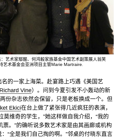
 Arak；右：艺术家鄢醒、何鸿毅家族基金中国艺术副策展人翁笑
术基金会亚洲项目主管Marie Martraire.
出名的一家上海菜。赴宴路上巧遇《美国艺
Richard Vine
）。问到今夏引发不小轰动的新
：“两份杂志依然会保留，只是老板换成一个。但
et Ekici
在台上做了紧张得几近疯狂的表演，
拉莫维奇的学生，”她这样做自我介绍，“我的
的机票。”的确听说多数艺术家是由其画廊或机构
：“全是我们自己掏的啊。”邻桌的付晓东直言