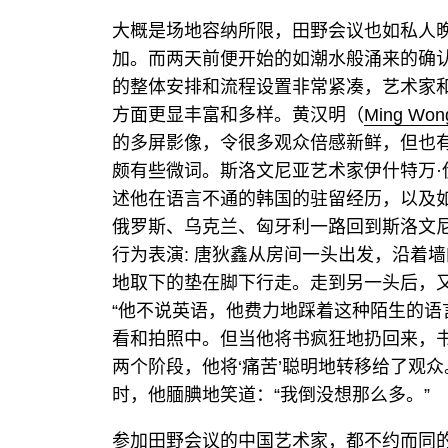
大概是场地容纳所限，田野会议也如私人
加。而两天前便开始的如潮水般涌来的确
的整体安排和流程设置非常紧凑，艺术家
方面更显丰富和多样。黄汉明（
Ming Won
的多屏影像，令很多观众倍感新鲜，但也
颇有些微词。斯洛文尼亚艺术家伊什特万·
述他在语言不通的韩国的驻留经历，以及
俄罗斯、乌克兰、匈牙利一路回到斯洛文
行为表演: 唐狄鑫从房间一头出发，沿着
地取下的垫在脚下行走。走到另一头后，
“他不说英语，他费力地踩着这种陌生的
看和拍照中。但当他将书疯狂地扔回来，
两个阶段，他将‘痛苦’聪明地转移给了观
时，他腼腆地笑道：“我倒没想那么多。”
参加田野会议的中国艺术家，都不约而同