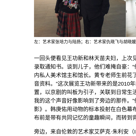
左：艺术家张培力与陆扬；右：艺术家仇晓飞与胡晓媛
一回头便看见王功新和林天苗夫妇，上次
录取通知书。谈到儿子，他们难掩自豪：“
内私人美术馆主和馆长。黄专老师生前花
音资料。”这次展览王功新带来的是2010
置，以京剧的叫板为引子，关联到日常生
我的这个声音好像影响到了旁边的那件。”
影》。韩庚佑用动物的标本投射在白色幕
布前是带有共同记忆的童趣瞬间，而转到
旁边，来自伦敦的艺术家艾萨克·朱利安（Iss