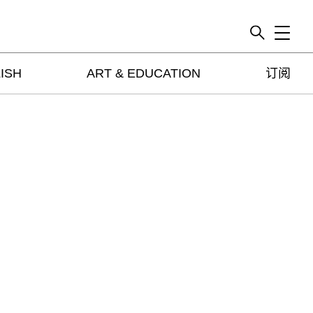
Toggle
ISH
ART & EDUCATION
订阅
artguide
新闻
展评
杂志
专栏
视频
ENGLISH
ART & EDUCATION
广告
订阅
往期内容