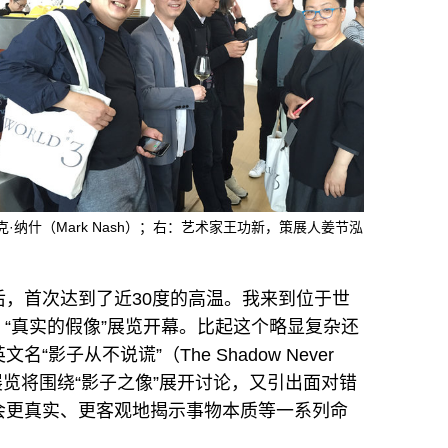
人马克·纳什（Mark Nash）；右：艺术家王功新，策展人姜节泓
，首次达到了近30度的高温。我来到位于世
）“真实的假像”展览开幕。比起这个略显复杂还
子从不说谎”（The Shadow Never
展览将围绕“影子之像”展开讨论，又引出面对错
会更真实、更客观地揭示事物本质等一系列命