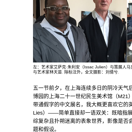
左：艺术家艾萨克·朱利安（Issac Julien）与策展
与艺术家林天苗. 除标注外，全文摄影：刘倩兮.
五一节前夕，在上海连续多日的阴冷天气后
博园的上海二十一世纪民生美术馆（M21
带通假字的中文展名，我大概更喜欢它的英文名“影
Lies）——简单直接却一语双关：既暗指
综复杂且扑朔迷离的表象世界，影像是否
题和假设。