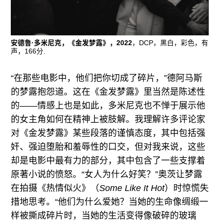
安德鲁·多米尼克，《金发梦露》，2022
，DCP，黑白，彩色，有
声，166分.
“在那些电影中，他们把你切成了碎片，”德阿马斯
的梦露抱怨道。这在《金发梦露》里当然是陈述性
的——情感上也是如此，多米尼克也不惮于展示他
的女主角如何在精神上被肢解。我理解许多评论家
对《金发梦露》某些段落的谨慎态度，其中包括强
奸、强迫堕胎和羞辱性的口交，但对我来说，这些
却是电影中最有力的部分，其中包含了一些支撑着
原著小说的愤怒。“女人为什么好笑？”奥茨让梦露
在拍摄《热情似火》（
Some Like It Hot
）时惊慌失
措地思考。“他们为什么爱她？当她的生命像绸缎一
样被撕成碎片时，当她的生活变得像破碎的玻璃