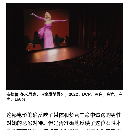
安德鲁·多米尼克，《金发梦露》，2022
，DCP，黑白，彩色，有
声，166分.
这部电影的确反映了媒体和梦露生命中遭遇的男性
对她的恶劣对待。但是否准确地反映了这位女性本