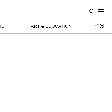
Toggle
ISH
ART & EDUCATION
订阅
artguide
新闻
展评
杂志
专栏
视频
ENGLISH
ART & EDUCATION
广告
订阅
往期内容