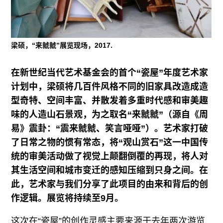
往期内容
梁硕，“来虩虩”展览现场，2017.
联系我们
在新世纪当代艺术基金会的首个“瓷屋”年度艺术家
关注我们
计划中，梁硕将几百件风格不同的旧家具改造成造
型奇特、空间丰富、并散发着多重时代感和审美趣
味的人造山石景观，为之取名“来虩虩”（源自《周
易》震卦：“震来虩虩、笑言哑哑”）。艺术家打破
了日常之物的惯有常态，将“观山赏石”这一中国传
统的审美活动做了视觉上颠翻倒覆的再现，将人对
其生活空间和城市变迁的感知压缩到只身之间。在
此，艺术家与我们分享了此项目的由来和背后的创
作逻辑。展览将持续至9月。
这次在“瓷屋”的创作灵感主要来源于去年两次游览