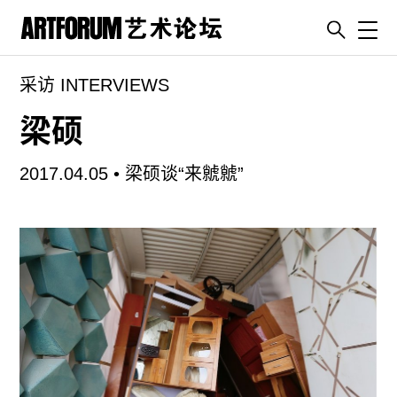
Toggl
采访 INTERVIEWS
artguide
新闻
梁硕
展评
2017.04.05 •
梁硕谈“来虩虩”
杂志
专栏
视频
ENGLISH
ART & EDUCATION
广告
订阅