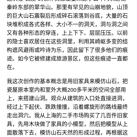
秦岭东部的翠华山。那里有罕见的山崩地貌，山顶
的巨大山石震裂后形成碎石滚落到谷底，大量的石
块堆积成各式各样、大小不一的洞天，洞与洞之间
又有各种形态的穿连，上上下下、层层压压。以前
的隐士喜欢居住在这些洞里，利用其崎岖多变的结
构遮风避雨或吟诗为乐，因此留下了很多他们的痕
迹。如今它被修建成旅游景区，但这些痕迹一直都
在。
我这次创作的基本概念是用旧家具来模仿山石，把
瓷屋原本室内和室外大概200多平米的空间全部用
上，来搭建山洞。观众从建筑的入口处直接进洞，
经过上下起伏、跌跌撞撞，沿着螺旋形的路线最终
走出洞穴。我从上海的二手市场购买了几百件旧家
具，先用木块做了家具的小模型，然后把模型从上
面散落下去，模仿山石天然的形成过程，再根据这