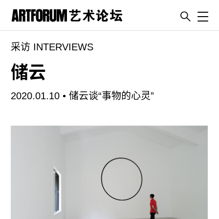
Toggl
采访 INTERVIEWS
artguide
新闻
储云
展评
2020.01.10 •
储云谈“事物的心灵”
杂志
专栏
视频
ENGLISH
ART & EDUCATION
广告
订阅