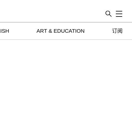
Toggle
ISH
ART & EDUCATION
订阅
artguide
新闻
展评
杂志
专栏
视频
ENGLISH
ART & EDUCATION
广告
订阅
往期内容