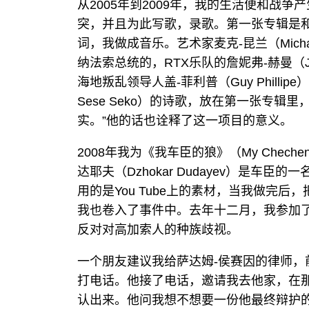
从2005年到2009年，我的生活便和战
突，并且为此写歌，录歌。第一张专辑是
词，我做成音乐。艺术家麦克-昆兰（Michae
纳法索总统的，RTX乐队的詹妮弗-赫曼（Jen
海地叛乱领导人盖-菲利普（Guy Phillipe）。
Sese Seko）的诗歌，放在第一张专辑
实。”他的话也诠释了这一项目的意义。
2008年我为《我车臣的狼》（My Chech
达耶夫（Dzhokar Dudayev）是车
用的是You Tube上的素材，当我做完
我也卷入了事件中。去年十二月，我参加
反对对高加索人的种族歧视。
一个朋友建议我给萨达姆-侯赛因的律师，前司法
打电话。他接了电话，邀请我去他家，在
认出来。他问我想不想要一份他最终辩护