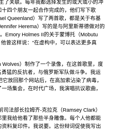
争产生了关联。每年我都选择发生的或大或小的冲
和十四个朋友一起合作完成的，他们写下歌
l Queenland）写了两首歌，都是关于布基
nifer Herema）写的是与阿里斯蒂德做对的
Emory Holmes II的关于蒙博托（Mobutu
里，他曾这样说：“在虚构中，可以表达更多真
en Wolves）制作了一个录像，在这首歌里，度
臣的一名勇猛的反抗者，与俄罗斯军队做斗争。我运
后，把它放回那个网站后，在高加索沾染了病毒，
了一场集会，在时代广场，我演唱抗议歌曲，
部长拉姆齐-克拉克（Ramsey Clark）
那里我给他看了那些半身雕像。每个人他都能
的资料复印件。我说要。这份辩词促使我写出