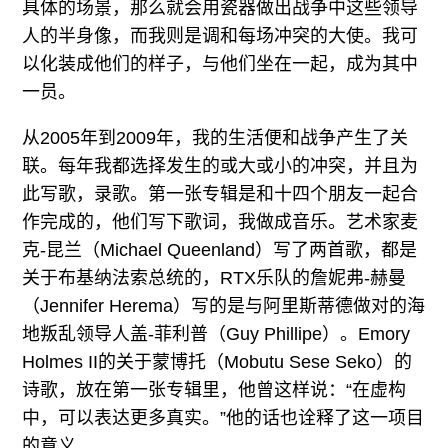
具体的场景，那么就会用瓷器做出战争中这些领导
人的半身像，而我则是调和每场冲突的大使。我可
以化装成他们的样子，与他们坐在一起，成为其中
一员。
从2005年到2009年，我的生活便和战争产生了关
联。每年我都选择发生的或大或小的冲突，并且为
此写歌，录歌。第一张专辑是和十四个朋友一起合
作完成的，他们写下歌词，我做成音乐。艺术家麦
克-昆兰（Michael Queenland）写了两首歌，都是
关于布基纳法索总统的，RTX乐队的詹妮弗-赫曼
（Jennifer Herema）写的是与阿里斯蒂德做对的海
地叛乱领导人盖-菲利普（Guy Phillipe）。Emory
Holmes II的关于蒙博托（Mobutu Sese Seko）的
诗歌，放在第一张专辑里，他曾这样说：“在虚构
中，可以表达更多真实。”他的话也诠释了这一项目
的意义。