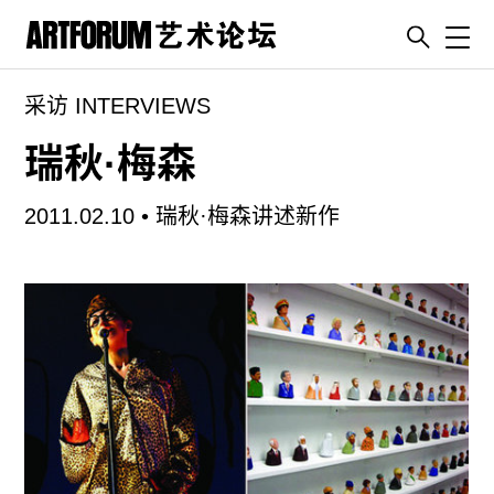
Toggl
采访 INTERVIEWS
artguide
新闻
瑞秋·梅森
展评
2011.02.10 •
瑞秋·梅森讲述新作
杂志
专栏
视频
ENGLISH
ART & EDUCATION
广告
订阅